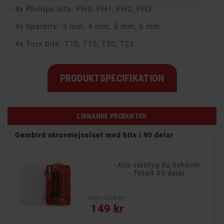
4x Phillips bits: PH0, PH1, PH2, PH3
4x Spårbits: 3 mm, 4 mm, 5 mm, 6 mm
4x Torx bits: T10, T15, T20, T25
PRODUKTSPECIFIKATION
LIKNANDE PRODUKTER
Gembird skruvmejselset med bits i 90 delar
- Alla verktyg du behöver
- 8 delar med skruvmejslar och andra verktyg
- Totalt 90 delar
Rek: 200 kr
Pris
149 kr