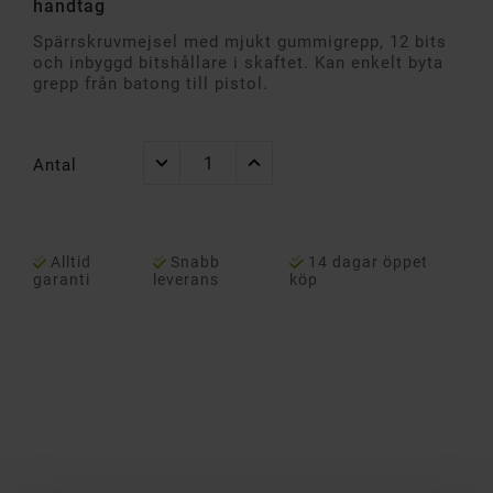
handtag
Spärrskruvmejsel med mjukt gummigrepp, 12 bits
och inbyggd bitshållare i skaftet. Kan enkelt byta
grepp från batong till pistol.
Antal
Alltid
Snabb
14 dagar öppet
garanti
leverans
köp