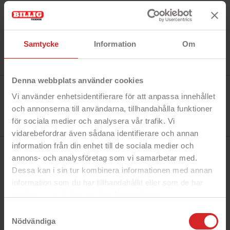
Samtycke
Information
Om
Denna webbplats använder cookies
Tillverkare:
Goobay
Vi använder enhetsidentifierare för att anpassa innehållet
Referens:
och annonserna till användarna, tillhandahålla funktioner
74000
I lager
för sociala medier och analysera vår trafik. Vi
0 Produkt
vidarebefordrar även sådana identifierare och annan
information från din enhet till de sociala medier och
BESKRIVNING
annons- och analysföretag som vi samarbetar med.
Dessa kan i sin tur kombinera informationen med annan
information som du har tillhandahållit eller som de har
Snabbfakta!
samlat in när du har använt deras tjänster.
- Spärrskruvmejsel
https://business.safety.google/privacy/
Samtyckesval
- 12 bits
Nödvändiga
- Handtaget kan svängas för att nå i trånga