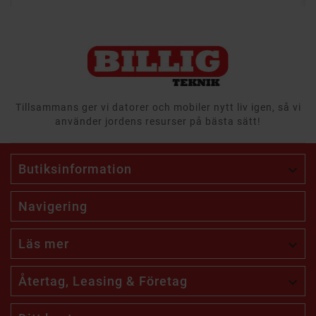
Tillsammans ger vi datorer och mobiler nytt liv igen, så vi
använder jordens resurser på bästa sätt!
Butiksinformation

Navigering
Läs mer

Återtag, Leasing & Företag
