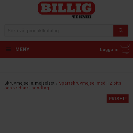
0
MENY
Logga in
Skruvmejsel & mejselset
Spärrskruvmejsel med 12 bits
och vridbart handtag
PRISET!