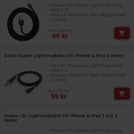
- Passar till Apples Lightning-uttag
- USB 2.0
- Koppla till datorn eller väggkontakt
- 2 meter
Rek: 120 kr

Pris
69 kr
Cable Expert Lightningkabel till iPhone & iPad 2 meter
- Passar till Apples Lightning-uttag
- USB 2.0
- Koppla till datorn eller väggkontakt
- 2 meter
Rek: 79 kr

Pris
59 kr
Dudao L2L Lightningkabel till iPhone & iPad 1 och 2
meter
- Passar till Apples Lightning-uttag