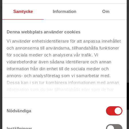
Samtycke
Information
Om
Goobay USB-C till USB-C laddkabel och synkkabel upp
till 60W, vit
- USB-C till USB-C
Denna webbplats använder cookies
- USB 2.0
- För laddning eller överföring
Vi använder enhetsidentifierare för att anpassa innehållet
- Finns i flera längder
och annonserna till användarna, tillhandahålla funktioner
för sociala medier och analysera vår trafik. Vi

Pris
39 kr
vidarebefordrar även sådana identifierare och annan
information från din enhet till de sociala medier och
annons- och analysföretag som vi samarbetar med.
Goobay USB-C till USB-C laddkabel och synkkabel upp
Dessa kan i sin tur kombinera informationen med annan
till 60W, svart
FILTER
information som du har tillhandahållit eller som de har
- USB-C till USB-C
samlat in när du har använt deras tjänster.
- USB 2.0
- För laddning eller överföring
https://business.safety.google/privacy/
Samtyckesval
- Finns i flera längder
Nödvändiga

Pris
39 kr
Inställningar