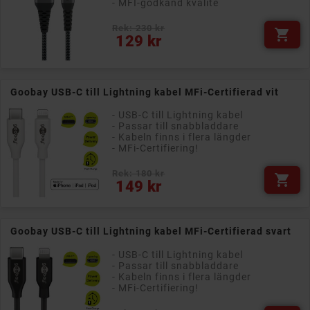
- MFI-godkänd kvalité
Rek: 230 kr

Pris
129 kr
Goobay USB-C till Lightning kabel MFi-Certifierad vit
- USB-C till Lightning kabel
- Passar till snabbladdare
- Kabeln finns i flera längder
- MFi-Certifiering!
Rek: 180 kr

Pris
149 kr
Goobay USB-C till Lightning kabel MFi-Certifierad svart
- USB-C till Lightning kabel
- Passar till snabbladdare
- Kabeln finns i flera längder
- MFi-Certifiering!