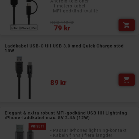
Android-telefoner
- 1 meters kabel
- MFI-godkänd kvalité
Rek: 140 kr

Pris
79 kr
Laddkabel USB-C till USB 3.0 med Quick Charge stöd
15W

Pris
89 kr
Elegant & extra robust MFi-godkänd USB till Lightning
iPhone-laddkabel max. 5V 2.4A (12W)
PRISET!
- Passar iPhones lightning-kontakt
- Kabeln finns i flera längder