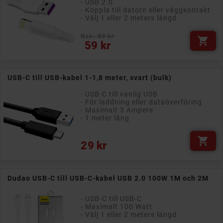
- USB 2.0
- Koppla till datorn eller väggkontakt
- Välj 1 eller 2 meters längd
Rek: 89 kr

Pris
59 kr
USB-C till USB-kabel 1-1,8 meter, svart (bulk)
- USB-C till vanlig USB
- För laddning eller dataöverföring
- Maximalt 3 Ampere
- 1 meter lång

Pris
29 kr
Dudao USB-C till USB-C-kabel USB 2.0 100W 1M och 2M
- USB-C till USB-C
- Maximalt 100 Watt
- Välj 1 eller 2 meters längd