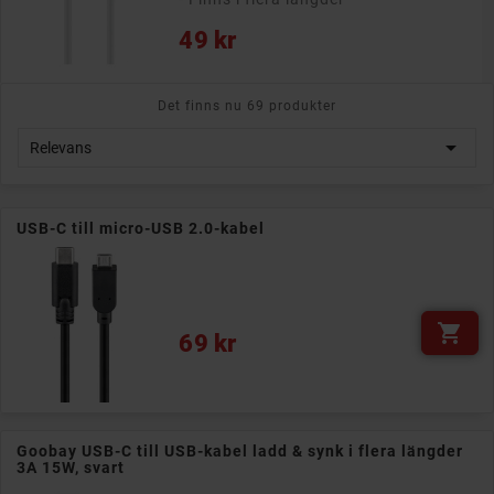
49 kr
Det finns nu 69 produkter

Relevans
USB-C till micro-USB 2.0-kabel

Pris
69 kr
Goobay USB-C till USB-kabel ladd & synk i flera längder
3A 15W, svart