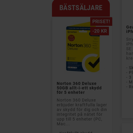
BÄSTSÄLJARE
PRISET!
Gea
-20 KR
iP
Sny
iPh
SE 
har
kre
- S

- 3
- M
Norton 360 Deluxe
- R
50GB allt-i-ett skydd
för 5 enheter
Norton 360 Deluxe
Pri
erbjuder kraftfulla lager
av skydd för dig och din
integritet på nätet för
upp till 5 enheter (PC,
Mac...