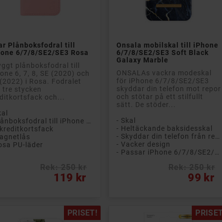


Lägg till i kundvagn
Lägg till i kundvagn
r Plånboksfodral till
Onsala mobilskal till iPhone
hone 6/7/8/SE2/SE3 Rosa
6/7/8/SE2/SE3 Soft Black
Galaxy Marble
ggt plånboksfodral till
ONSALAs vackra modeskal
one 6, 7, 8, SE (2020) och
för iPhone 6/7/8/SE2/SE3
(2022) i Rosa. Fodralet
skyddar din telefon mot repor
 tre stycken
och stötar på ett stilfullt
ditkortsfack och...
sätt. De stöder...
kal
- Skal
- Plånboksfodral till iPhone 6/7/8/SE2/SE3
- Heltäckande baksidesskal
 kreditkortsfack
- Skyddar din telefon från repor och smuts
agnetlås
- Vacker design
osa PU-läder
- Passar iPhone 6/7/8/SE2/SE3
Rek: 250 kr
Rek: 250 kr
s
Pris
119 kr
99 kr
PRISET!
PRISET