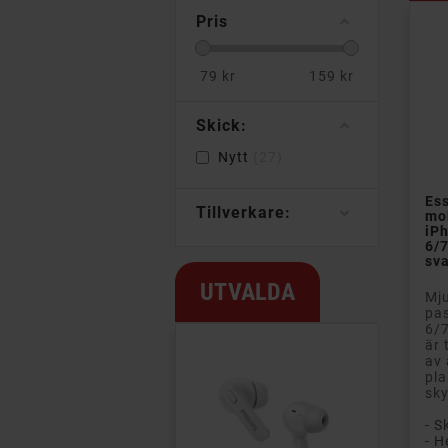
Pris
79
kr
159
kr
Skick:
Nytt
27
Ess
Tillverkare:
mob
iP
6/7
sva
UTVALDA
Mju
pas
6/
är 
av
pla
sky
- S