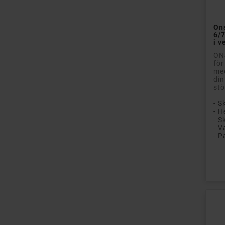
Ons
6/
i v
ONS
för
med
din
stö
- S
- H
- V
Pri