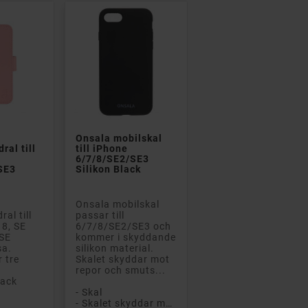


Onsala mobilskal
ral till
till iPhone
6/7/8/SE2/SE3
SE3
Silikon Black
Onsala mobilskal
al till
passar till
 8, SE
6/7/8/SE2/SE3 och
 SE
kommer i skyddande
sa.
silikon material.
r tre
Skalet skyddar mot
repor och smuts...
fack
- Skal
- Skalet skyddar mot repor och smuts