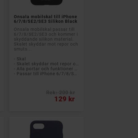

Lägg till i kundvagn
Onsala mobilskal till iPhone
6/7/8/SE2/SE3 Silikon Black
Onsala mobilskal passar till
6/7/8/SE2/SE3 och kommer i
skyddande silikon material.
Skalet skyddar mot repor och
smuts...
- Skal
- Skalet skyddar mot repor och smuts
- Alla portar och funktioner är åtkomliga
- Passar till iPhone 6/7/8/SE2/SE3
Rek: 200 kr
Pris
129 kr