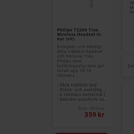
- M

Philips T2206 True
Wireless Headset In-
Pri
ear (vit)
Kompakt och smidigt
äkta trådlöst headset
och hörlurar från
Philips med
laddningsetui som ger
De
totalt upp till 18
timmars...
- Äkta trådlöst ljud
- Stänk- och svettålig design (IPX4)
- 6 timmars batteritid (+ 12 timmar i etuiet)
- Bekväm passform som sitter säkert på plats
Rek: 599 kr
Pris
359 kr