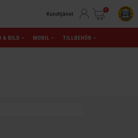
0
Kundtjänst
D & BILD
MOBIL
TILLBEHÖR