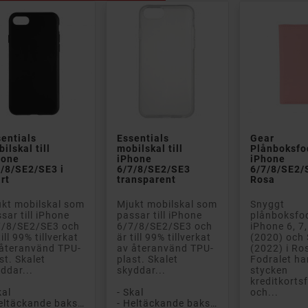


entials
Essentials
Gear
ilskal till
mobilskal till
Plånboksfod
hone
iPhone
iPhone
/8/SE2/SE3 i
6/7/8/SE2/SE3
6/7/8/SE2/
rt
transparent
Rosa
kt mobilskal som
Mjukt mobilskal som
Snyggt
sar till iPhone
passar till iPhone
plånboksfodr
7/8/SE2/SE3 och
6/7/8/SE2/SE3 och
iPhone 6, 7,
till 99% tillverkat
är till 99% tillverkat
(2020) och
 återanvänd TPU-
av återanvänd TPU-
(2022) i Ro
st. Skalet
plast. Skalet
Fodralet ha
ddar...
skyddar...
stycken
kreditkorts
kal
- Skal
och...
- Heltäckande baksidesskal
- Heltäckande baksidesskal