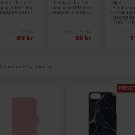
- Skyddar din telefon från repor och smuts
- Skyddar din telefon från repor och smuts
- Skal
jukare TPU-plast
- Mjukare TPU-plast
- Passar iPhone 6/7/8/SE2/SE3
- Passar iPhone 6/7/8/SE2/SE3
- 3 kreditko
- Magnetlå
- Rosa PU-l
Rek: 150 kr
Rek: 150 kr
Rek:
s
Pris
Pris
89 kr
89 kr
1
t finns nu 27 produkter
PRISET