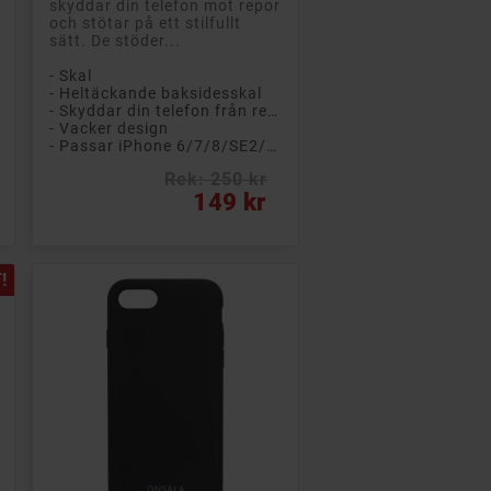
skyddar din telefon mot repor
och stötar på ett stilfullt
sätt. De stöder...
- Skal
- Heltäckande baksidesskal
- Skyddar din telefon från repor och smuts
- Vacker design
- Passar iPhone 6/7/8/SE2/SE3
Rek: 250 kr
Pris
149 kr
!