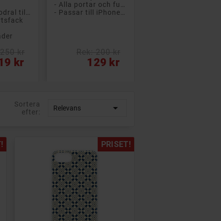
- Alla portar och funktioner är åtkomliga
- Plånboksfodral till iPhone 6/7/8/SE2/SE3
- Passar till iPhone 6/7/8/SE2/SE3
rtsfack
s
äder
 250 kr
Rek: 200 kr
Pris
19 kr
129 kr
Sortera

Relevans
efter:
!
PRISET!