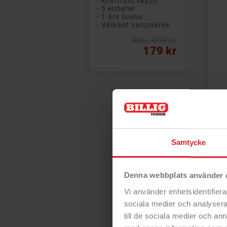
- Kraftfullt skydd
- 5 enheter
- 1 års licens
- Välkänt varumärke
Rek: 699 kr
Vanligt pris
Pris
179 kr
Ons
6/
Ga
Samtycke
ON
fö
sky
och
Denna webbplats använder 
sät
Vi använder enhetsidentifierar
- S
- H
sociala medier och analysera 
till de sociala medier och a
- V