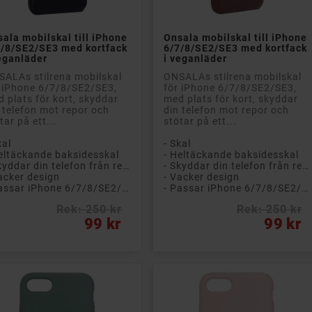


Lägg till i kundvagn
Lägg till i kundvagn
ala mobilskal till iPhone
Onsala mobilskal till iPhone
7/8/SE2/SE3 med kortfack
6/7/8/SE2/SE3 med kortfack
eganläder
i veganläder
ALAs stilrena mobilskal
ONSALAs stilrena mobilskal
 iPhone 6/7/8/SE2/SE3,
för iPhone 6/7/8/SE2/SE3,
 plats för kort, skyddar
med plats för kort, skyddar
 telefon mot repor och
din telefon mot repor och
tar på ett...
stötar på ett...
kal
- Skal
eltäckande baksidesskal
- Heltäckande baksidesskal
- Skyddar din telefon från repor och smuts
- Skyddar din telefon från repor och smuts
acker design
- Vacker design
- Passar iPhone 6/7/8/SE2/SE3
- Passar iPhone 6/7/8/SE2/SE3
Rek: 250 kr
Rek: 250 kr
s
Pris
99 kr
99 kr