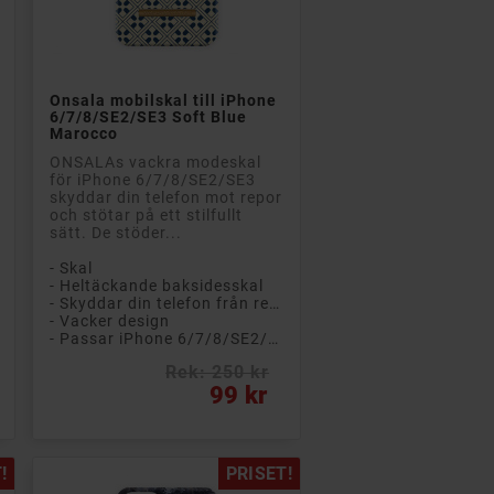

Lägg till i kundvagn
Onsala mobilskal till iPhone
6/7/8/SE2/SE3 Soft Blue
Marocco
ONSALAs vackra modeskal
för iPhone 6/7/8/SE2/SE3
skyddar din telefon mot repor
och stötar på ett stilfullt
sätt. De stöder...
- Skal
- Heltäckande baksidesskal
- Skyddar din telefon från repor och smuts
- Vacker design
- Passar iPhone 6/7/8/SE2/SE3
Rek: 250 kr
Pris
99 kr
!
PRISET!