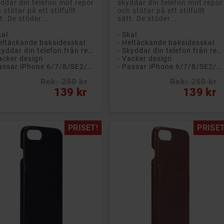
ddar din telefon mot repor
skyddar din telefon mot repor
 stötar på ett stilfullt
och stötar på ett stilfullt
t. De stöder...
sätt. De stöder...
kal
- Skal
eltäckande baksidesskal
- Heltäckande baksidesskal
- Skyddar din telefon från repor och smuts
- Skyddar din telefon från repor och smuts
acker design
- Vacker design
- Passar iPhone 6/7/8/SE2/SE3
- Passar iPhone 6/7/8/SE2/SE3
Rek: 250 kr
Rek: 250 kr
s
Pris
139 kr
139 kr
PRISET!
PRISET