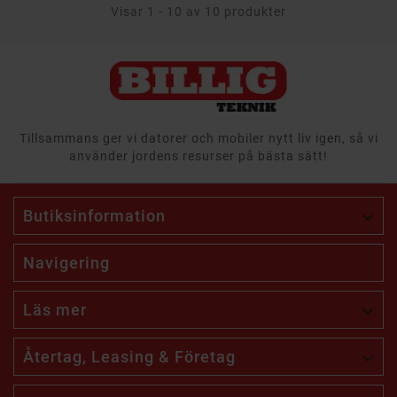
Visar 1 - 10 av 10 produkter
Tillsammans ger vi datorer och mobiler nytt liv igen, så vi
använder jordens resurser på bästa sätt!
Butiksinformation

Navigering
Läs mer

Återtag, Leasing & Företag
