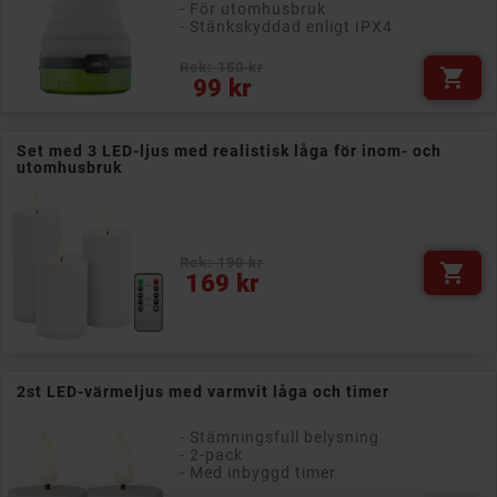
- För utomhusbruk
- Stänkskyddad enligt IPX4
Rek: 150 kr

Pris
99 kr
Set med 3 LED-ljus med realistisk låga för inom- och
utomhusbruk
Rek: 190 kr

Pris
169 kr
2st LED-värmeljus med varmvit låga och timer
- Stämningsfull belysning
- 2-pack
- Med inbyggd timer