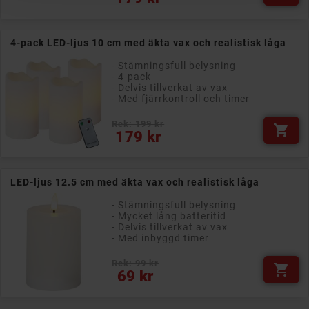
4-pack LED-ljus 10 cm med äkta vax och realistisk låga
- Stämningsfull belysning
- 4-pack
- Delvis tillverkat av vax
- Med fjärrkontroll och timer
Rek: 199 kr

Pris
179 kr
LED-ljus 12.5 cm med äkta vax och realistisk låga
- Stämningsfull belysning
- Mycket lång batteritid
- Delvis tillverkat av vax
- Med inbyggd timer
Rek: 99 kr

Pris
69 kr