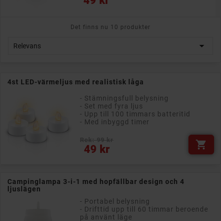
49 kr
Det finns nu 10 produkter

Relevans
4st LED-värmeljus med realistisk låga
- Stämningsfull belysning
- Set med fyra ljus
- Upp till 100 timmars batteritid
- Med inbyggd timer
Rek: 99 kr

Pris
49 kr
Campinglampa 3-i-1 med hopfällbar design och 4
ljuslägen
- Portabel belysning
- Drifttid upp till 60 timmar beroende
på använt läge