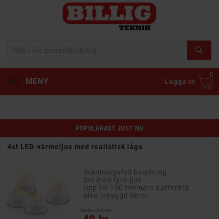
0
MENY
Logga in
POPULÄRAST JUST NU
4st LED-värmeljus med realistisk låga
- Stämningsfull belysning
- Set med fyra ljus
- Upp till 100 timmars batteritid
- Med inbyggd timer
Rek: 99 kr
Pris