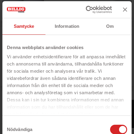
Rek: 59 kr

Pris
39 kr
Samtycke
Information
Om
6-pack med laddningsbara LED-värmeljus inklusive
batteriladdare
- Stämningsfull belysning
Denna webbplats använder cookies
- 6-pack
- Batteriladdare med USB-laddning
Vi använder enhetsidentifierare för att anpassa innehållet
medföljer
och annonserna till användarna, tillhandahålla funktioner
för sociala medier och analysera vår trafik. Vi
Rek: 349 kr

Pris
289 kr
vidarebefordrar även sådana identifierare och annan
information från din enhet till de sociala medier och
annons- och analysföretag som vi samarbetar med.
12-pack med laddningsbara LED-värmeljus inklusive
Dessa kan i sin tur kombinera informationen med annan
batteriladdare
FILTER
information som du har tillhandahållit eller som de har
- Stämningsfull belysning
samlat in när du har använt deras tjänster.
- 12-pack
- Batteriladdare med USB-laddning
https://business.safety.google/privacy/
Samtyckesval
medföljer
Nödvändiga