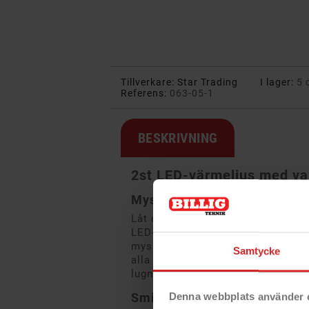
Tillverkare:
Star Trading
I lager:
5 
Referens:
063-05-1
BESKRIVNING
2st LED-värmeljus med va
Mysig stämning med tryggt 
Låt ditt hem bada i ett varmt, in
LED-värmeljus. De sprider ett mj
mysiga känsla som levande ljus –
Samtycke
alla rum, året runt, oavsett om du
lugn stund i badrummet eller ett 
Smidigt, hållbart och självg
Denna webbplats använder 