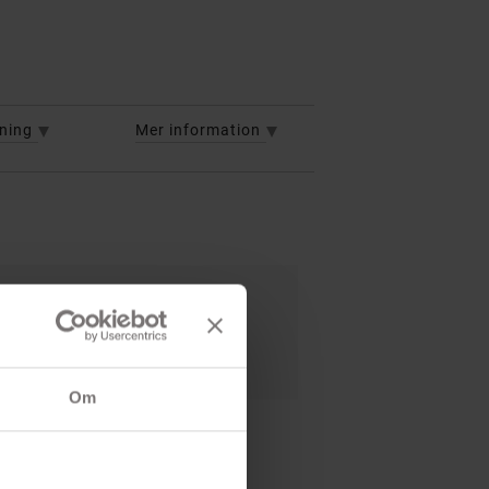
vning
Mer information
 belysning
imer
Om