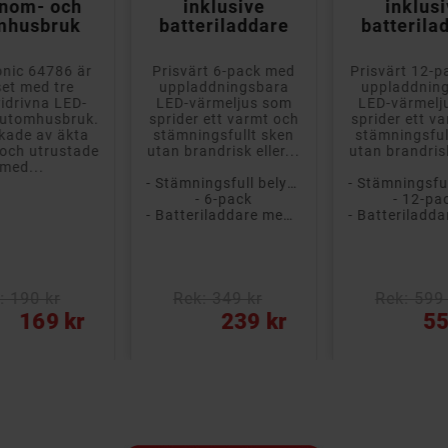
inom- och
inklusive
inklus
mhusbruk
batteriladdare
batterila
nic 64786 är
Prisvärt 6-pack med
Prisvärt 12-
set med tre
uppladdningsbara
uppladdnin
ridrivna LED-
LED-värmeljus som
LED-värmelj
r utomhusbruk.
sprider ett varmt och
sprider ett v
rkade av äkta
stämningsfullt sken
stämningsful
 och utrustade
utan brandrisk eller...
utan brandrisk
med...
- Stämningsfull belysning
- 6-pack
- 12-pa
- Batteriladdare med USB-laddning medföljer
: 190 kr
Rek: 349 kr
Rek: 599 
Vanligt pris
Pris
Pris
169 kr
239 kr
55