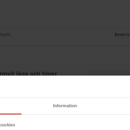
objekt
Beskri
rmvit låga och timer
Snabbfakta!
sken
- Stämningsfull
bjudande ljus med detta 2-pack med
- 2-pack
ukt, varmt vitt sken som ger samma
- Med inbyggd t
 men utan brandrisken. Perfekta för
Information
 vill skapa en romantisk atmosfär, en
vackert dukat bord.
ående
cookies