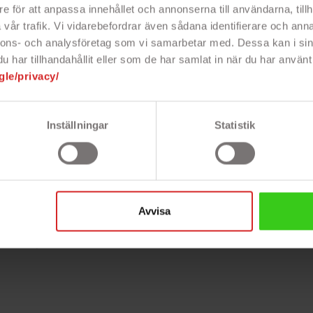
ieffektiv LED-ljuskälla med cirka 80
e för att anpassa innehållet och annonserna till användarna, tillh
terier ingår, så du kan njuta av ljuset
vår trafik. Vi vidarebefordrar även sådana identifierare och anna
 den smarta timern lyser ljusen i 6
nnons- och analysföretag som vi samarbetar med. Dessa kan i sin
kt för att vila i 18 timmar innan de
har tillhandahållit eller som de har samlat in när du har använt 
tilrent, säkert och bekymmersfritt –
gle/privacy/
iskt hem.
Inställningar
Statistik
Avvisa
uderade)