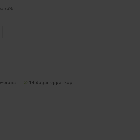
nom 24h
everans
14 dagar öppet köp