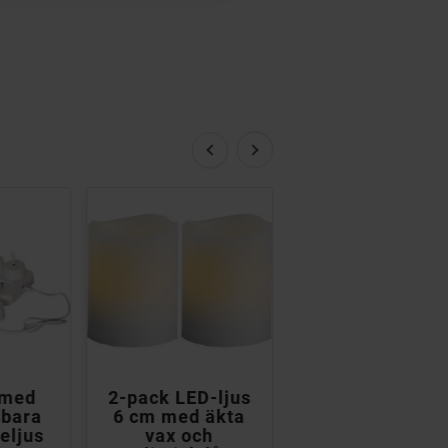


 med
2-pack LED-ljus
3-pack LED-lju
sbara
6 cm med äkta
10-15 cm med
eljus
vax och
äkta vax och