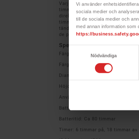
Varje värmeljus drivs av en energ
Vi använder enhetsidentifierar
timmars batteritid. Två CR2032-bat
sociala medier och analysera 
direkt ur förpackningen. Tack vare
till de sociala medier och a
timmar och släcks sedan automatis
med annan information som du 
tänds igen – helt på egen hand. S
https://business.safety.goo
de perfekta ljusen för ett harmon
Specifikationer
Samtyckesval
Färg: Vit
Nödvändiga
Färg låga: Varmvit
Diameter: 3.8 cm
Höjd: 5 cm
Användningsområde: Inomhus
Batterier: CR2032 litium (2st inkl
Batteritid: Ca 80 timmar
Timer: 6 timmar på, 18 timmar av