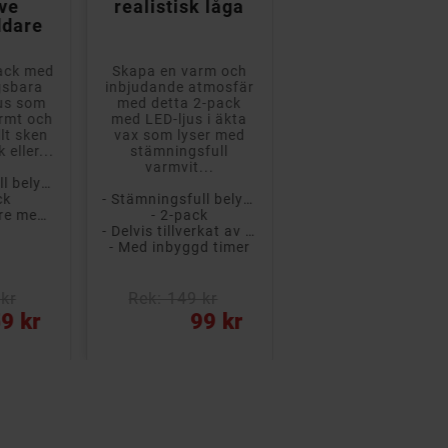
ive
realistisk låga
realistisk låga
ddare
pack med
Skapa en varm och
Skapa en mysig
gsbara
inbjudande atmosfär
atmosfär med dett
us som
med detta 2-pack
3-pack med LED-ljus
armt och
med LED-ljus i äkta
elegant marmorera
lt sken
vax som lyser med
vitt vax som
 eller...
stämningsfull
har mjukt, varmt
varmvit...
sken. De tre...
- Stämningsfull belysning
ck
- Stämningsfull belysning
- Stämni
- Batteriladdare med USB-laddning medföljer
- 2-pack
- 3-pack i 
- Delvis tillverkat av vax
- 
- Med inbyggd timer
- Med 
kr
Rek: 149 kr
Rek: 199 kr
Pris
Pris
9 kr
99 kr
179 kr