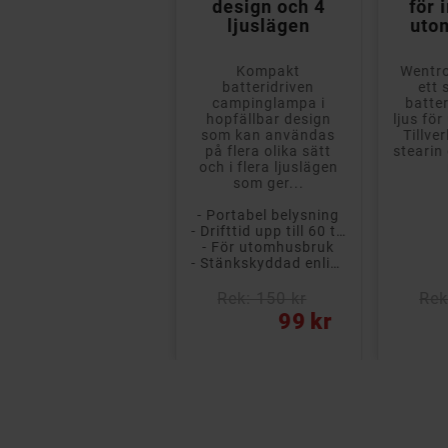
design och 4
för 
ljuslägen
uto
Stämningsfull LED-
Kompakt
Wentro
belysning som ser ut
batteridriven
ett 
om riktiga värmeljus
campinglampa i
batte
åde i stil och genom
hopfällbar design
ljus fö
att flamman byter
som kan användas
Tillve
ton för att spegla...
på flera olika sätt
stearin
och i flera ljuslägen
- Stämningsfull belysning
som ger...
- Set med fyra ljus
- Upp till 100 timmars batteritid
- Portabel belysning
- Med inbyggd timer
- Drifttid upp till 60 timmar beroende på använt läge
- För utomhusbruk
- Stänkskyddad enligt IPX4
Rek: 99 kr
Rek: 150 kr
Rek
ris
Pris
Pris
49 kr
99 kr