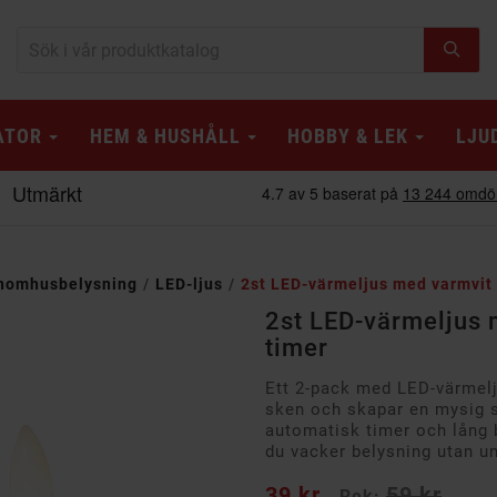
ATOR
HEM & HUSHÅLL
HOBBY & LEK
LJU
nomhusbelysning
LED-ljus
2st LED-värmeljus med varmvit 
2st LED-värmeljus 
timer
Ett 2-pack med LED-värmelju
sken och skapar en mysig s
automatisk timer och lång b
du vacker belysning utan un
39 kr
59 kr
Rek: