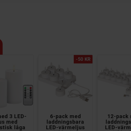
-50 KR



med 3 LED-
6-pack med
12-pack
jus med
laddningsbara
laddning
istisk låga
LED-värmeljus
LED-värm