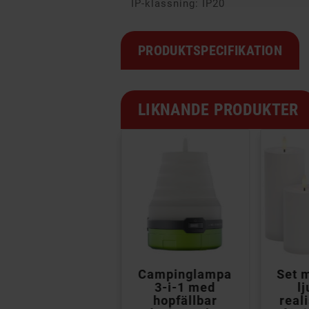
IP-klassning: IP20
PRODUKTSPECIFIKATION
LIKNANDE PRODUKTER


4st LED-
Campinglampa
Set 
värmeljus med
3-i-1 med
l
realistisk låga
hopfällbar
real