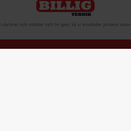
 datorer och mobiler nytt liv igen, så vi använder jordens resu
avigering
Läs mer
Återtag,
Leasing &
egagnat
Välkommen till
Företag
Billigteknik.se
 & Ljud
Att köpa
Ansvar
tor
begagnade
Leveransinformation
produkter
aming
Integritets- och
Cirkulär ekonomi
m & Hushåll
dataskyddspolicy
när det gäller
mobiler, datorer
bby & Lek
Cookies
och it-utrustning
bil
Support & FAQ
Återtag av IT
utrustning och
ampanjer
Våra utmärkelser
produkter
arumärken
Köpvillkor