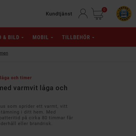
0
Kundtjänst
D & BILD
MOBIL
TILLBEHÖR
låga och timer
med varmvit låga och
s som sprider ett varmt, vitt
tämning i ditt hem. Med
atteritid på cirka 80 timmar får
derhåll eller brandrisk.