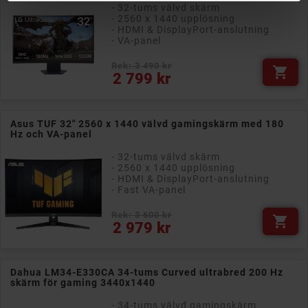
- 32-tums välvd skärm
- 2560 x 1440 upplösning
- HDMI & DisplayPort-anslutning
- VA-panel
Rek: 3 490 kr

Pris
2 799 kr
Asus TUF 32" 2560 x 1440 välvd gamingskärm med 180
Hz och VA-panel
- 32-tums välvd skärm
- 2560 x 1440 upplösning
- HDMI & DisplayPort-anslutning
- Fast VA-panel
Rek: 3 600 kr

Pris
2 979 kr
Dahua LM34-E330CA 34-tums Curved ultrabred 200 Hz
skärm för gaming 3440x1440
- 34-tums välvd gamingskärm