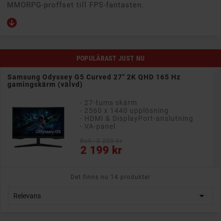
MMORPG-proffset till FPS-fantasten.
POPULÄRAST JUST NU
Samsung Odyssey G5 Curved 27" 2K QHD 165 Hz
gamingskärm (välvd)
- 27-tums skärm
- 2560 x 1440 upplösning
- HDMI & DisplayPort-anslutning
- VA-panel
Rek: 3 200 kr
Pris
2 199 kr
Det finns nu 14 produkter

Relevans