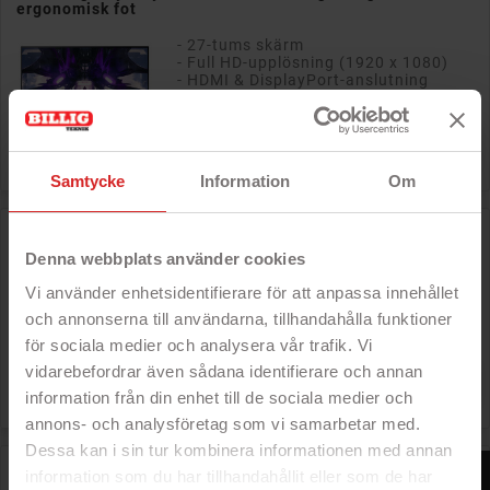
ergonomisk fot
- 27-tums skärm
- Full HD-upplösning (1920 x 1080)
- HDMI & DisplayPort-anslutning
- VA-panel
Rek: 2 800 kr

Pris
1 999 kr
Samtycke
Information
Om
Samsung Odyssey G5 Curved 27" 2K QHD 165 Hz
gamingskärm (välvd)
Denna webbplats använder cookies
- 27-tums skärm
Vi använder enhetsidentifierare för att anpassa innehållet
- 2560 x 1440 upplösning
- HDMI & DisplayPort-anslutning
och annonserna till användarna, tillhandahålla funktioner
- VA-panel
för sociala medier och analysera vår trafik. Vi
vidarebefordrar även sådana identifierare och annan
Rek: 3 200 kr

Pris
2 199 kr
information från din enhet till de sociala medier och
annons- och analysföretag som vi samarbetar med.
Dessa kan i sin tur kombinera informationen med annan
AOC CU34G4 Gaming 34" välvd ultrabred skärm 3440 x
FILTER
information som du har tillhandahållit eller som de har
1440 i 180 Hz