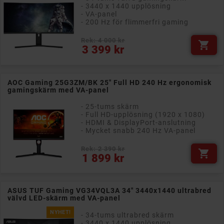
- 3440 x 1440 upplösning
- VA-panel
- 200 Hz för flimmerfri gaming
Rek: 4 000 kr

Pris
3 399 kr
AOC Gaming 25G3ZM/BK 25" Full HD 240 Hz ergonomisk
gamingskärm med VA-panel
- 25-tums skärm
- Full HD-upplösning (1920 x 1080)
- HDMI & DisplayPort-anslutning
- Mycket snabb 240 Hz VA-panel
Rek: 2 390 kr

Pris
1 899 kr
ASUS TUF Gaming VG34VQL3A 34" 3440x1440 ultrabred
välvd LED-skärm med VA-panel
NYHET!
- 34-tums ultrabred skärm
- 3440 x 1440 upplösning