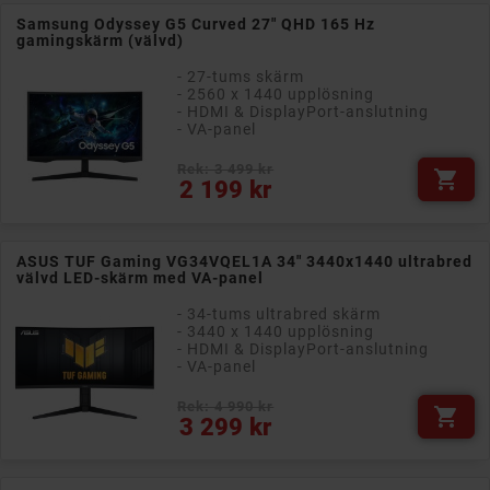
Samsung Odyssey G5 Curved 27" QHD 165 Hz
gamingskärm (välvd)
- 27-tums skärm
- 2560 x 1440 upplösning
- HDMI & DisplayPort-anslutning
- VA-panel
Rek: 3 499 kr

Pris
2 199 kr
ASUS TUF Gaming VG34VQEL1A 34" 3440x1440 ultrabred
välvd LED-skärm med VA-panel
- 34-tums ultrabred skärm
- 3440 x 1440 upplösning
- HDMI & DisplayPort-anslutning
- VA-panel
Rek: 4 990 kr

Pris
3 299 kr