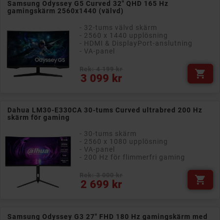
Samsung Odyssey G5 Curved 32" QHD 165 Hz
gamingskärm 2560x1440 (välvd)
- 32-tums välvd skärm
- 2560 x 1440 upplösning
- HDMI & DisplayPort-anslutning
- VA-panel
Rek: 4 199 kr

Pris
3 099 kr
Dahua LM30-E330CA 30-tums Curved ultrabred 200 Hz
skärm för gaming
- 30-tums skärm
- 2560 x 1080 upplösning
- VA-panel
- 200 Hz för flimmerfri gaming
Rek: 3 000 kr

Pris
2 699 kr
Samsung Odyssey G3 27" FHD 180 Hz gamingskärm med