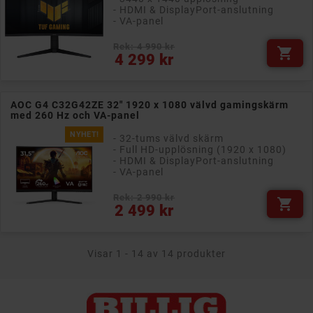
- HDMI & DisplayPort-anslutning
- VA-panel
Rek: 4 990 kr

Pris
4 299 kr
AOC G4 C32G42ZE 32" 1920 x 1080 välvd gamingskärm
med 260 Hz och VA-panel
NYHET!
- 32-tums välvd skärm
- Full HD-upplösning (1920 x 1080)
- HDMI & DisplayPort-anslutning
- VA-panel
Rek: 2 990 kr

Pris
2 499 kr
Visar 1 - 14 av 14 produkter