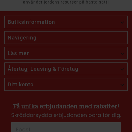
använder jordens resurser på bästa sätt!
Butiksinformation

Navigering
Läs mer

Återtag, Leasing & Företag

Ditt konto

Få unika erbjudanden med rabatter!
Skräddarsydda erbjudanden bara för dig.