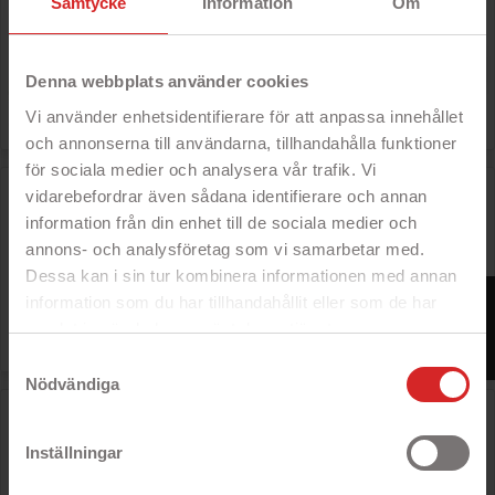
Samtycke
Information
Om
Rek: 149 kr

Pris
129 kr
Denna webbplats använder cookies
Vi använder enhetsidentifierare för att anpassa innehållet
och annonserna till användarna, tillhandahålla funktioner
för sociala medier och analysera vår trafik. Vi
Sportme ladder golf (ladder toss) trädgårdsspel
vidarebefordrar även sådana identifierare och annan
information från din enhet till de sociala medier och
annons- och analysföretag som vi samarbetar med.
Dessa kan i sin tur kombinera informationen med annan
Rek: 479 kr

FILTER
Pris
349 kr
information som du har tillhandahållit eller som de har
samlat in när du har använt deras tjänster.
https://business.safety.google/privacy/
Samtyckesval
Nödvändiga
Sportme cornhole mini trädgårdsspel
Inställningar