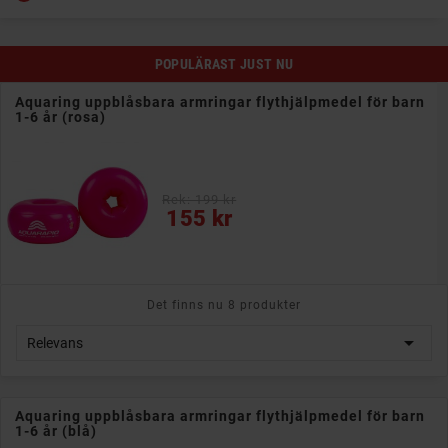
POPULÄRAST JUST NU
Aquaring uppblåsbara armringar flythjälpmedel för barn
1-6 år (rosa)
Rek: 199 kr
Pris
155 kr
Det finns nu 8 produkter

Relevans
Aquaring uppblåsbara armringar flythjälpmedel för barn
1-6 år (blå)