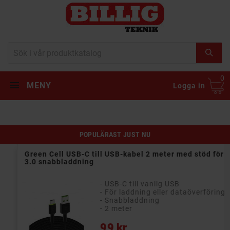
0
MENY
Logga in
POPULÄRAST JUST NU
Green Cell USB-C till USB-kabel 2 meter med stöd för QC
3.0 snabbladdning
- USB-C till vanlig USB
- För laddning eller dataöverföring
- Snabbladdning
- 2 meter
Pris
99 kr