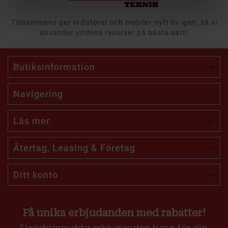
Tillsammans ger vi datorer och mobiler nytt liv igen, så vi
använder jordens resurser på bästa sätt!
Butiksinformation

Navigering
Läs mer

Återtag, Leasing & Företag

Ditt konto

Få unika erbjudanden med rabatter!
Skräddarsydda erbjudanden bara för dig.