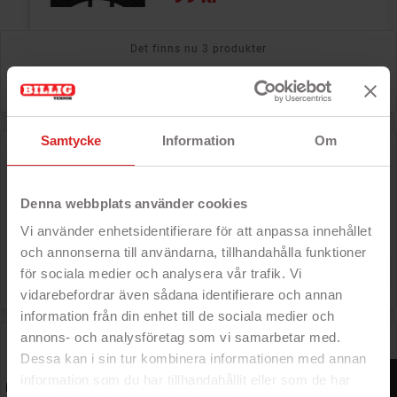
Det finns nu 3 produkter

Relevans
Samtycke
Information
Om
GreenCell USB-C till USB-kabel med stöd för QC 3.0
snabbladdning
- USB-C till vanlig USB
Denna webbplats använder cookies
- För laddning eller dataöverföring
- Snabbladdning
Vi använder enhetsidentifierare för att anpassa innehållet
- Finns i flera längder
och annonserna till användarna, tillhandahålla funktioner

för sociala medier och analysera vår trafik. Vi
Pris
89 kr
vidarebefordrar även sådana identifierare och annan
information från din enhet till de sociala medier och
annons- och analysföretag som vi samarbetar med.
USB-C till USB-kabel 1-1,8 meter, svart (bulk)
Dessa kan i sin tur kombinera informationen med annan
- USB-C till vanlig USB
FILTER
information som du har tillhandahållit eller som de har
- För laddning eller dataöverföring
- Maximalt 3 Ampere