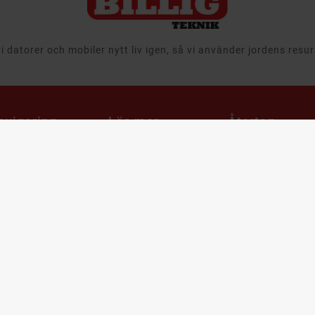
 datorer och mobiler nytt liv igen, så vi använder jordens resu
avigering
Läs mer
Återtag,
Leasing &
egagnat
Välkommen till
Företag
Billigteknik.se
 & Ljud
Att köpa
Ansvar
tor
begagnade
Leveransinformation
produkter
aming
Integritets- och
Cirkulär ekonomi
m & Hushåll
dataskyddspolicy
när det gäller
mobiler, datorer
bby & Lek
Cookies
och it-utrustning
bil
Support & FAQ
Återtag av IT
utrustning och
ampanjer
Våra utmärkelser
produkter
arumärken
Köpvillkor
Leasa datorer oc