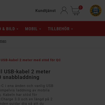
0
Kundtjänst
D & BILD
MOBIL
TILLBEHÖR
l USB-kabel 2 meter med stöd för QC
ll USB-kabel 2 meter
0 snabbladdning
-C i ena änden och vanlig USB
xempelvis laddning av mobila
g. Kabeln har stöd för
Charge 3.0 och en längd på 2
nden guidar dig så att du