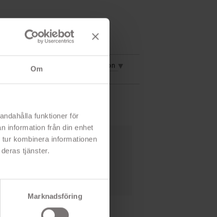
vning
Mer information
Om
andahålla funktioner för
n information från din enhet
 tur kombinera informationen
lig USB
deras tjänster.
ller dataöverföring
g
Marknadsföring