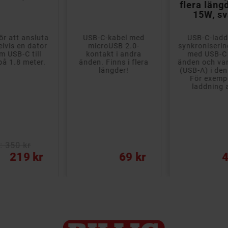
flera läng
15W, sv
ör att ansluta
USB-C-kabel med
USB-C-ladd
lvis en dator
microUSB 2.0-
synkroniseri
m USB-C till
kontakt i andra
med USB-C 
å 1.8 meter.
änden. Finns i flera
änden och va
längder!
(USB-A) i den
För exemp
laddning a
: 350 kr
Pris
Pris
219 kr
69 kr
4