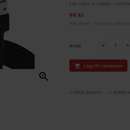
kan sätta in kabeln i telefo
99 kr
Inkl. moms
Leverans oftast i
Antal

Lägg till i varukorgen

Alltid garanti
Snabb l