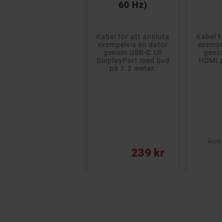
bildskärmskabel
60 Hz)
4K@60Hz
USB-C-kabel med
Kabel för att ansluta
Kabel f
stöd för USB 3.1 och
exempelvis en dator
exempe
överföringar upp till
genom USB-C till
geno
5 Gbps. Stödjer
DisplayPort med ljud
HDMI p
QuickCharge
på 1.2 meter.
upersnabb laddning
med upp till 60...
- USB Ladd- och Synkkabel
- Passar både surfplattor och mobiler
Rek: 100 kr
Rek
ris
Pris
Pris
99 kr
239 kr