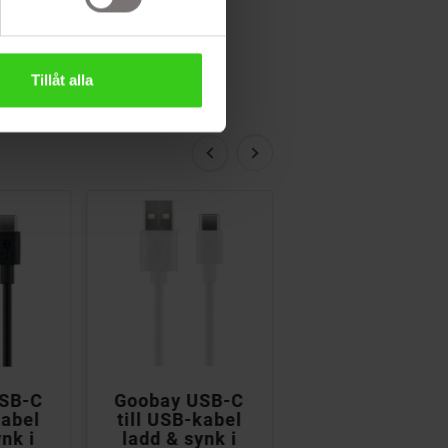
Tillåt alla


SB-C
Goobay USB-C
Laddkabel USB
kabel
till USB-kabel
C till USB 3.0
nk i
ladd & synk i
med Quick