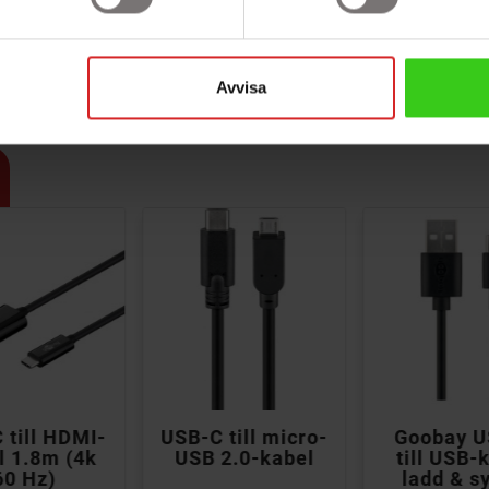
 rum!
Avvisa



 till HDMI-
USB-C till micro-
Goobay U
l 1.8m (4k
USB 2.0-kabel
till USB-
60 Hz)
ladd & sy