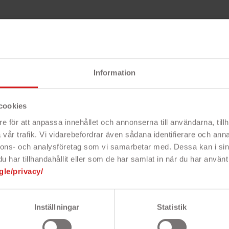
ekt
Beskri
Information
cookies
e för att anpassa innehållet och annonserna till användarna, tillh
vår trafik. Vi vidarebefordrar även sådana identifierare och anna
-kabel 2 meter med stöd för
Snabbfakta!
nnons- och analysföretag som vi samarbetar med. Dessa kan i sin
- USB-C till van
har tillhandahållit eller som de har samlat in när du har använt 
- För laddning e
gle/privacy/
bbladdning med stöd för QuickCharge
- Snabbladdnin
snabbladdningstekniker som GC Ultra
- 2 meter
i FCP/SCP.
B 2.0 (max 480 Mbit/s).
Inställningar
Statistik
g så att du kan sätta in kabeln i