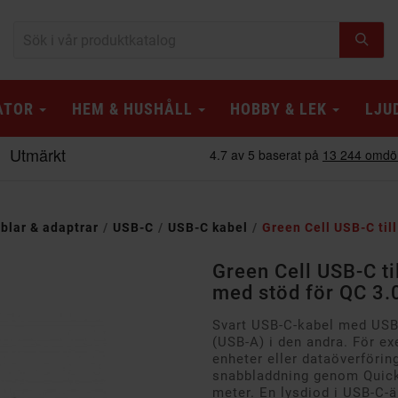
ATOR
HEM & HUSHÅLL
HOBBY & LEK
LJU
blar & adaptrar
USB-C
USB-C kabel
Green Cell USB-C til
Green Cell USB-C ti
med stöd för QC 3.
Svart USB-C-kabel med USB
(USB-A) i den andra. För e
enheter eller dataöverförin
snabbladdning genom Quick
meter. En lysdiod i USB-C-ä