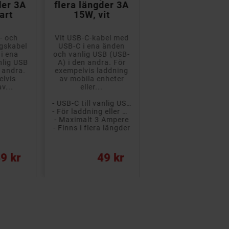
der 3A
flera längder 3A
Charge stöd 15
art
15W, vit
- och
Vit USB-C-kabel med
Goobay ladd- och
ngskabel
USB-C i ena änden
synkroniseringskab
i ena
och vanlig USB (USB-
med stöd för Quic
nlig USB
A) i den andra. För
Charge USB-C till U
 andra.
exempelvis laddning
3.0. För exempelvi
elvis
av mobila enheter
laddning av mobila.
v...
eller...
- USB-C till vanlig USB
- För laddning eller dataöverföring
- Maximalt 3 Ampere
- Finns i flera längder
Pris
Pris
9 kr
49 kr
89 kr