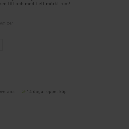
nen till och med i ett mörkt rum!
nom 24h
everans
14 dagar öppet köp