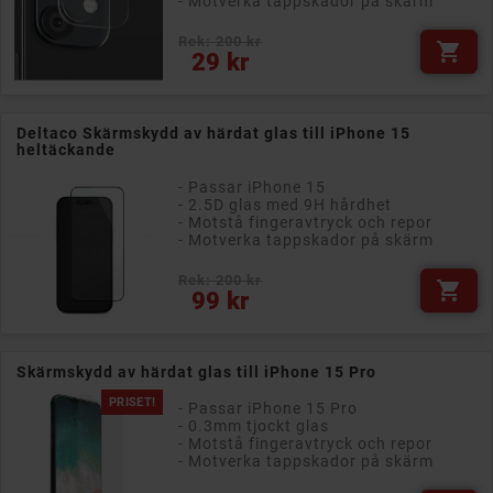
- Motverka tappskador på skärm
Rek: 200 kr

Pris
29 kr
Deltaco Skärmskydd av härdat glas till iPhone 15
heltäckande
- Passar iPhone 15
- 2.5D glas med 9H hårdhet
- Motstå fingeravtryck och repor
- Motverka tappskador på skärm
Rek: 200 kr

Pris
99 kr
Skärmskydd av härdat glas till iPhone 15 Pro
PRISET!
- Passar iPhone 15 Pro
- 0.3mm tjockt glas
- Motstå fingeravtryck och repor
- Motverka tappskador på skärm