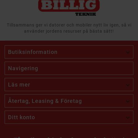
Tillsammans ger vi datorer och mobiler nytt liv igen, så vi
använder jordens resurser på bästa sätt!
Butiksinformation

Navigering
Läs mer

Återtag, Leasing & Företag

Ditt konto
