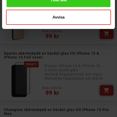
Spares Skärmskydd av härdat glas till iPhone 15 Pro Max
PRISET!
- Passar iPhone 15 Pro Max
- 0.3mm tjockt glas
Avvisa
- Motstå fingeravtryck och repor
- Motverka tappskador på skärm
Rek: 200 kr

Pris
99 kr
Spares skärmskydd av härdat glas till iPhone 15 &
iPhone 16 Full cover
PRISET!
- Passar iPhone 15 & iPhone 16
- 0.3mm tjockt glas
- Motstå fingeravtryck och repor
- Motverka tappskador på skärm
Rek: 200 kr

Pris
99 kr
Champion skärmskydd av härdat glas till iPhone 15 Pro
Max