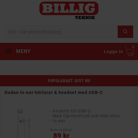
0
MENY
Logga in
POPULÄRAST JUST NU
Dudao in-ear hörlurar & headset med USB-C
- Ansluts till USB-C
- Med fjärrkontroll och mikrofon
- In-ear
Rek: 149 kr
Pris
89 kr