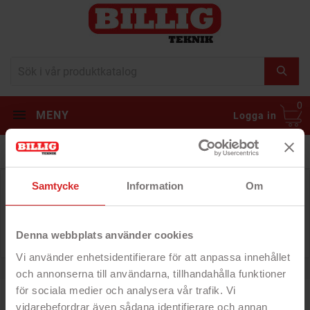
0
MENY
Logga in
Kategorin är just nu tom
Samtycke
Information
Om
...och vi ska försöka fylla på den så fort som möjligt.
Under tiden kan du navigera vår hemsida i jakt på
andra fynd!
Denna webbplats använder cookies
Vi använder enhetsidentifierare för att anpassa innehållet
och annonserna till användarna, tillhandahålla funktioner
för sociala medier och analysera vår trafik. Vi
vidarebefordrar även sådana identifierare och annan