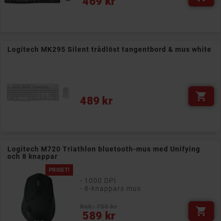
469 kr
Logitech MK295 Silent trådlöst tangentbord & mus white

Pris
489 kr
Logitech M720 Triathlon bluetooth-mus med Unifying
och 8 knappar
PRISET!
- 1000 DPI
- 8-knappars mus
Rek: 750 kr

Pris
589 kr