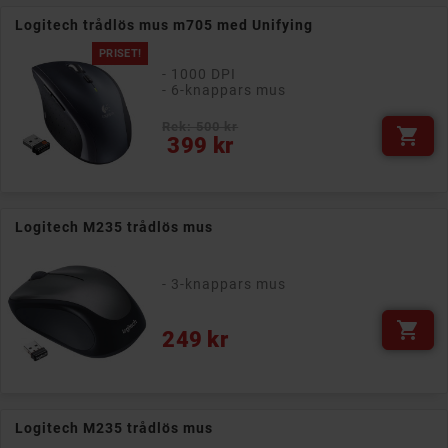
Logitech trådlös mus m705 med Unifying
PRISET!
- 1000 DPI
- 6-knappars mus
Rek: 500 kr

Pris
399 kr
Logitech M235 trådlös mus
- 3-knappars mus

Pris
249 kr
Logitech M235 trådlös mus