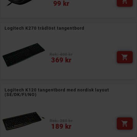

Pris
99 kr
Logitech K270 trådlöst tangentbord
Rek: 400 kr

Pris
369 kr
Logitech K120 tangentbord med nordisk layout
(SE/DK/FI/NO)
Rek: 250 kr

Pris
189 kr