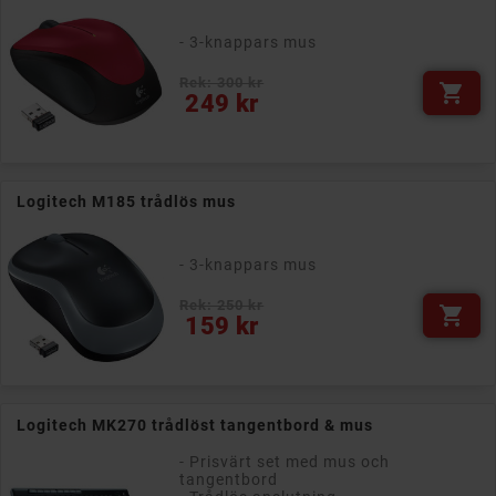
- 3-knappars mus
Rek: 300 kr

Pris
249 kr
Logitech M185 trådlös mus
- 3-knappars mus
Rek: 250 kr

Pris
159 kr
Logitech MK270 trådlöst tangentbord & mus
- Prisvärt set med mus och
tangentbord