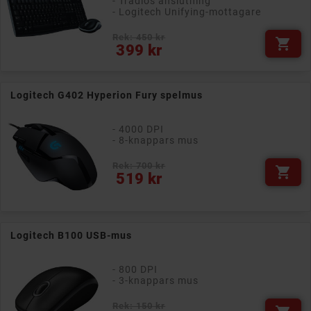
- Trådlös anslutning
- Logitech Unifying-mottagare
Rek: 450 kr

Pris
399 kr
Logitech G402 Hyperion Fury spelmus
- 4000 DPI
- 8-knappars mus
Rek: 700 kr

Pris
519 kr
Logitech B100 USB-mus
- 800 DPI
- 3-knappars mus
Rek: 150 kr