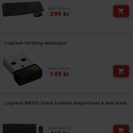
Rek: 500 kr

Pris
399 kr
Logitech Unifying-mottagare
Rek: 250 kr

Pris
149 kr
Logitech MK295 Silent trådlöst tangentbord & mus black
Rek: 500 kr

Pris