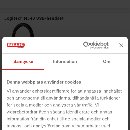
Logitech H540 USB-headset

Pris
499 kr
Samtycke
Information
Om
Logitech H340 USB-headset
Denna webbplats använder cookies
PRISET!
Vi använder enhetsidentifierare för att anpassa innehållet
och annonserna till användarna, tillhandahålla funktioner

för sociala medier och analysera vår trafik. Vi
Pris
319 kr
vidarebefordrar även sådana identifierare och annan
information från din enhet till de sociala medier och
annons- och analysföretag som vi samarbetar med.