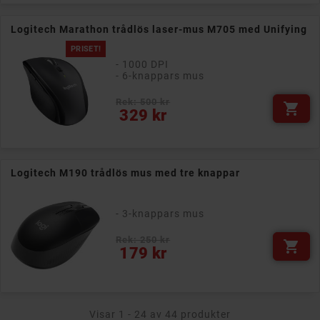
Logitech Marathon trådlös laser-mus M705 med Unifying
PRISET!
- 1000 DPI
- 6-knappars mus
Rek: 500 kr

Pris
329 kr
Logitech M190 trådlös mus med tre knappar
- 3-knappars mus
Rek: 250 kr

Pris
179 kr
Visar 1 - 24 av 44 produkter