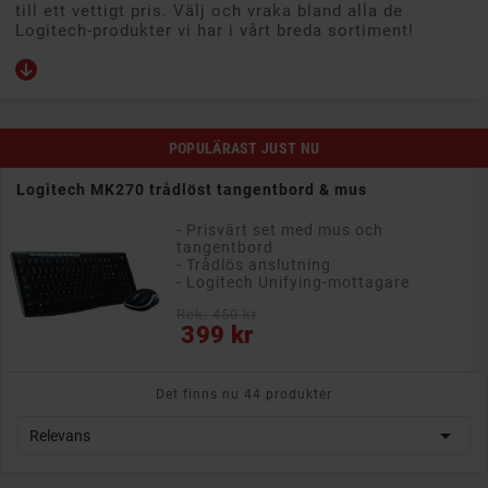
till ett vettigt pris. Välj och vraka bland alla de
Logitech-produkter vi har i vårt breda sortiment!
POPULÄRAST JUST NU
Logitech MK270 trådlöst tangentbord & mus
- Prisvärt set med mus och
tangentbord
- Trådlös anslutning
- Logitech Unifying-mottagare
Rek: 450 kr
Pris
399 kr
Det finns nu 44 produkter

Relevans