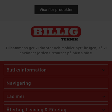
Visa fler produkter
Tillsammans ger vi datorer och mobiler nytt liv igen, så vi
använder jordens resurser på bästa sätt!
Butiksinformation

Navigering
Läs mer

Återtag, Leasing & Företag
