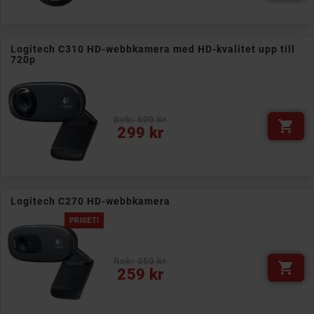
Logitech C310 HD-webbkamera med HD-kvalitet upp till
720p
Rek: 600 kr

Pris
299 kr
Logitech C270 HD-webbkamera
PRISET!
Rek: 350 kr

Pris
259 kr