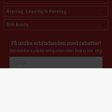
Återtag, Leasing & Företag

Ditt konto

Få unika erbjudanden med rabatter!
Skräddarsydda erbjudanden bara för dig.
Jag vill få erbjudanden