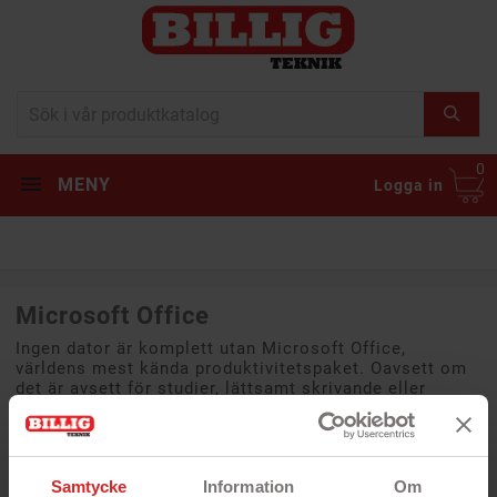
0
MENY
Logga in
Microsoft Office
Ingen dator är komplett utan Microsoft Office,
världens mest kända produktivitetspaket. Oavsett om
det är avsett för studier, lättsamt skrivande eller
stenhårt kontorsbruk så kommer Microsoft-paketet att
klara av det. I denna kompletta samling program så
erbjuds Microsoft Word, Excel, PowerPoint, Outlook,
OneNote och Access. Du får dessutom med lagring på
Samtycke
Information
Om
Microsoft molntjänst OneDrive. Vi erbjuder de senaste