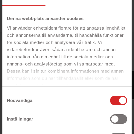
Office-paketen (Office 365 och Office 2016), vilka
fungerar med alla Microsoft-versioner från Windows 7
och framåt.
Denna webbplats använder cookies
Vi använder enhetsidentifierare för att anpassa innehållet
och annonserna till användarna, tillhandahålla funktioner
för sociala medier och analysera vår trafik. Vi
Kategorin är just nu tom
vidarebefordrar även sådana identifierare och annan
...och vi ska försöka fylla på den så fort som möjligt.
information från din enhet till de sociala medier och
Under tiden kan du navigera vår hemsida i jakt på
annons- och analysföretag som vi samarbetar med.
andra fynd!
Dessa kan i sin tur kombinera informationen med annan
FILTER
information som du har tillhandahållit eller som de har
samlat in när du har använt deras tjänster.
https://business.safety.google/privacy/
Samtyckesval
Nödvändiga
Inställningar
Tillsammans ger vi datorer och mobiler nytt liv igen, så vi
använder jordens resurser på bästa sätt!