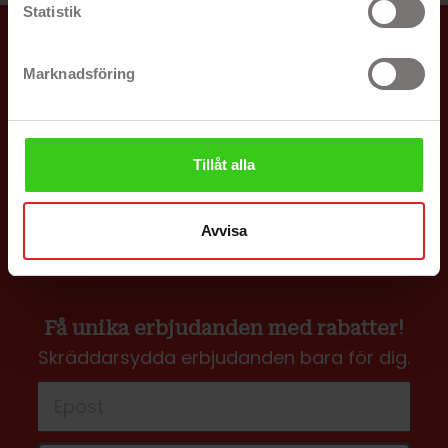
Statistik
Butiksinformation

Marknadsföring
Navigering
Läs mer

Tillåt alla
Återtag, Leasing & Företag

Avvisa
Ditt konto

Få unika erbjudanden med rabatter!
Skräddarsydda erbjudanden bara för dig.