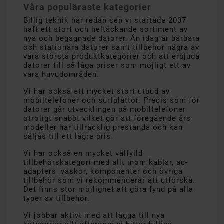
Våra populäraste kategorier
Billig teknik har redan sen vi startade 2007
haft ett stort och heltäckande sortiment av
nya och begagnade datorer. Än idag är bärbara
och stationära datorer samt tillbehör några av
våra största produktkategorier och att erbjuda
datorer till så låga priser som möjligt ett av
våra huvudområden.
Vi har också ett mycket stort utbud av
mobiltelefoner och surfplattor. Precis som för
datorer går utvecklingen på mobiltelefoner
otroligt snabbt vilket gör att föregående års
modeller har tillräcklig prestanda och kan
säljas till ett lägre pris.
Vi har också en mycket välfylld
tillbehörskategori med allt inom kablar, ac-
adapters, väskor, komponenter och övriga
tillbehör som vi rekommenderar att utforska.
Det finns stor möjlighet att göra fynd på alla
typer av tillbehör.
Vi jobbar aktivt med att lägga till nya