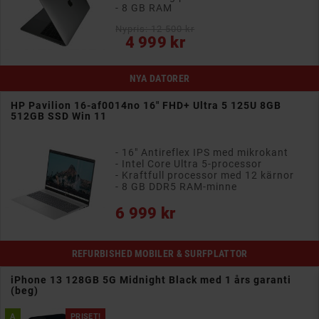
- 8 GB RAM
Nypris: 12 500 kr
Pris
4 999 kr
NYA DATORER
HP Pavilion 16-af0014no 16" FHD+ Ultra 5 125U 8GB
512GB SSD Win 11
- 16" Antireflex IPS med mikrokant
- Intel Core Ultra 5-processor
- Kraftfull processor med 12 kärnor
- 8 GB DDR5 RAM-minne
Pris
6 999 kr
REFURBISHED MOBILER & SURFPLATTOR
iPhone 13 128GB 5G Midnight Black med 1 års garanti
(beg)
A
PRISET!