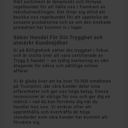
Vårt sortiment är dynamiskt och förnyas
regelbundet för att hålla oss i framkant av
teknikutvecklingen. Det lönar sig alltid att
besöka oss regelbundet för att upptäcka de
senaste produkterna och se om den önskade
produkten har kommit in i lager.
Säker Handel För Din Trygghet och
utmärkt Kundnöjdhet
Vi på Billigteknik sätter din trygghet i fokus
och är stolta över att vara certifierade av
Trygg E-handel – en tydlig markering av vårt
åtagande för säkra och pålitliga online-
affärer.
Vi är glada över att ha över 10 000 omdömen
på Trustpilot, där våra kunder delar sina
erfarenheter och ger oss höga betyg. Dessa
recensioner är viktiga för oss och ger dig en
inblick i vad du kan förvänta dig när du
handlar hos oss. Vi strävar efter att
upprätthålla och överträffa de höga
standarder som våra kunder har kommit att
förvänta sig.