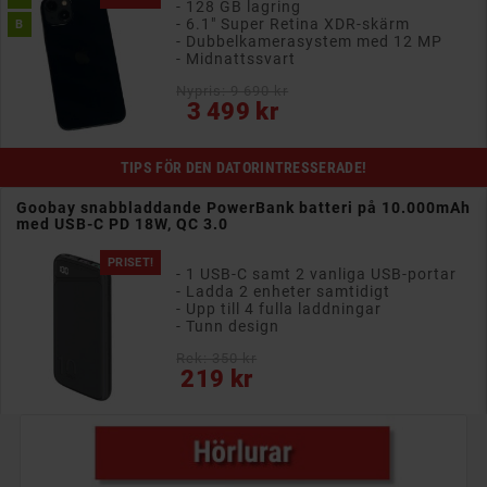
- 128 GB lagring
- 6.1" Super Retina XDR-skärm
B
- Dubbelkamerasystem med 12 MP
- Midnattssvart
Nypris: 9 690 kr
Pris
3 499 kr
TIPS FÖR DEN DATORINTRESSERADE!
Goobay snabbladdande PowerBank batteri på 10.000mAh
med USB-C PD 18W, QC 3.0
PRISET!
- 1 USB-C samt 2 vanliga USB-portar
- Ladda 2 enheter samtidigt
- Upp till 4 fulla laddningar
- Tunn design
Rek: 350 kr
Pris
219 kr