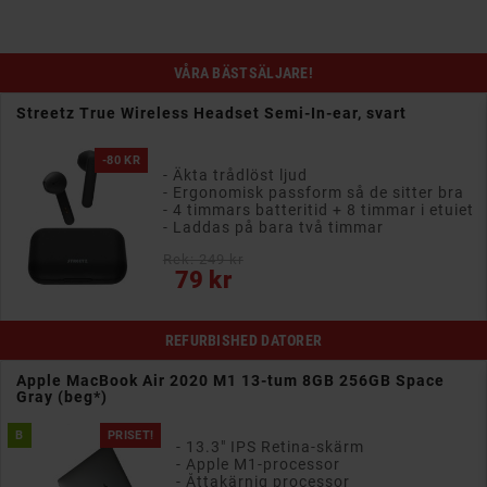
VÅRA BÄSTSÄLJARE!
mi-In-ear, svart
Menalux 1800 dammsugarpåsar till
pack
ljud
- Duraflow te
assform så de sitter bra
- Passar Elect
teritid + 8 timmar i etuiet
- 50% längre 
ra två timmar
- 5 påsar och 
Rek: 150 kr
Pris
109 kr
REFURBISHED DATORER
Apple MacBook Air 2020 M1 13-tum 8GB 256GB Space
Gray (beg*)
B
PRISET!
- 13.3" IPS Retina-skärm
- Apple M1-processor
- Åttakärnig processor