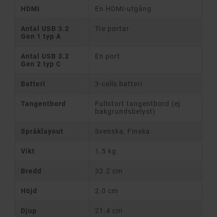
HDMI
En HDMI-utgång
Antal USB 3.2
Tre portar
Gen 1 typ A
Antal USB 3.2
En port
Gen 2 typ C
Batteri
3-cells batteri
Tangentbord
Fullstort tangentbord (ej
bakgrundsbelyst)
Språklayout
Svenska, Finska
Vikt
1.5 kg
Bredd
32.2 cm
Höjd
2.0 cm
Djup
21.4 cm