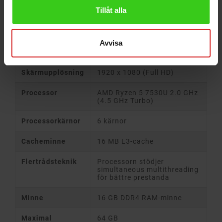
Tillåt alla
Funktion
Specifikation
Avvisa
Skärmstorlek
14" Full HD LED IPS-skärm
Skärmupplösning
1920 x 1080 (Full HD)
Processor
AMD Ryzen 5 7530U 2.0 GHz
(4.5 GHz Turbo)
Processorkärnor
6 kärnor
Cacheminne
16 MB L3-cache
Flertrådsteknik
Processorn stödjer
simultaneous multithreading
för bättre prestanda
Minne
16 GB DDR4 RAM-minne
Maximal
64 GB