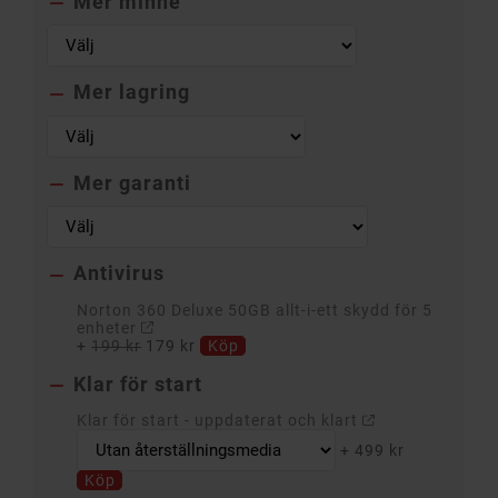
Mer minne

Mer lagring

Mer garanti

Antivirus

Norton 360 Deluxe 50GB allt-i-ett skydd för 5
enheter
+
199 kr
179 kr
Köp
Klar för start

Klar för start - uppdaterat och klart
+
499 kr
Köp