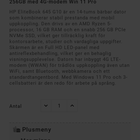
256GB med 4G-modem Win 11 Pro
HP EliteBook 645 G10 är en 14-tums bärbar dator
som kombinerar stabil prestanda med mobil
uppkoppling. Den drivs av en AMD Ryzen 5-
processor, 16 GB RAM och en snabb 256 GB PCIe
NVMe SSD, vilket ger tillräcklig kraft för
kontorsarbete, studier och vardagliga uppgifter.
Skärmen är en Full HD LED-panel med
antireflexbehandling, vilket ger en behaglig
visningsupplevelse. Datorn har inbyggt 4G LTE-
modem (WWAN) för trådlös uppkoppling även utan
WiFi, samt Bluetooth, webbkamera och ett
standardtangentbord. Med Windows 11 Pro och 3-
cellsbatteri är den redo för arbete på språng.
Antal
Plusmeny