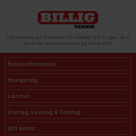
Tillsammans ger vi datorer och mobiler nytt liv igen, så vi
använder jordens resurser på bästa sätt!
Butiksinformation

Navigering
Läs mer

Återtag, Leasing & Företag

Ditt konto
