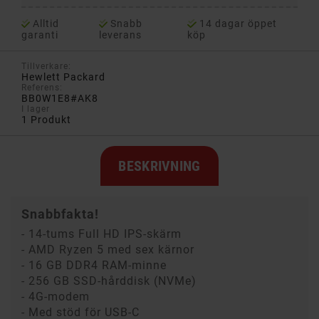
Alltid
Snabb
14 dagar öppet
garanti
leverans
köp
Tillverkare:
Hewlett Packard
Referens:
BB0W1E8#AK8
I lager
1 Produkt
BESKRIVNING
Snabbfakta!
- 14-tums Full HD IPS-skärm
- AMD Ryzen 5 med sex kärnor
- 16 GB DDR4 RAM-minne
- 256 GB SSD-hårddisk (NVMe)
- 4G-modem
- Med stöd för USB-C