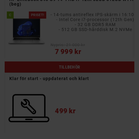
(beg)
- 14-tums antireflex IPS-skärm i 16:10-format
C
PRISET!
gen)
- Intel Core i7-processor (12th Gen)
- 32 GB DDR5 RAM
)
- 512 GB SSD-hårddisk M.2 NVMe
Nypris: 21 000 kr
Pris
7 999 kr
TILLBEHÖR
Klar för start - uppdaterat och klart
Pris
499 kr