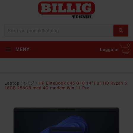
0
MENY
Logga in
Laptop 14-15"
HP EliteBook 645 G10 14" Full HD Ryzen 5
16GB 256GB med 4G-modem Win 11 Pro