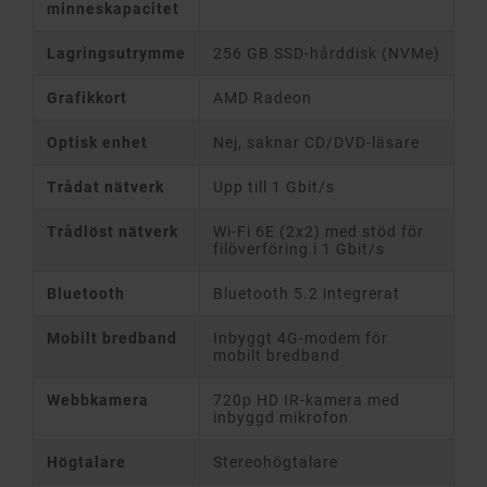
minneskapacitet
Lagringsutrymme
256 GB SSD-hårddisk (NVMe)
Grafikkort
AMD Radeon
Optisk enhet
Nej, saknar CD/DVD-läsare
Trådat nätverk
Upp till 1 Gbit/s
Trådlöst nätverk
Wi-Fi 6E (2x2) med stöd för
filöverföring i 1 Gbit/s
Bluetooth
Bluetooth 5.2 integrerat
Mobilt bredband
Inbyggt 4G-modem för
mobilt bredband
Webbkamera
720p HD IR-kamera med
inbyggd mikrofon
Högtalare
Stereohögtalare