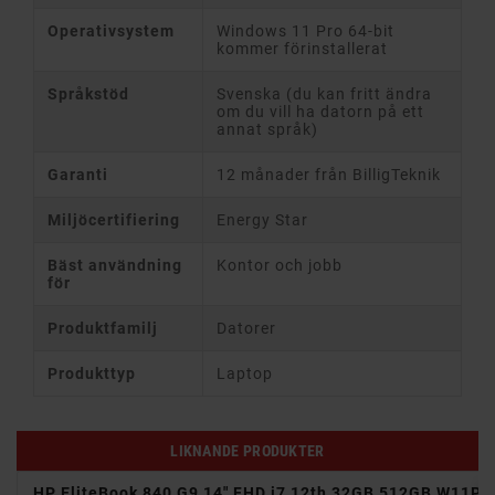
Operativsystem
Windows 11 Pro 64-bit
kommer förinstallerat
Språkstöd
Svenska (du kan fritt ändra
om du vill ha datorn på ett
annat språk)
Garanti
12 månader från BilligTeknik
Miljöcertifiering
Energy Star
Bäst användning
Kontor och jobb
för
Produktfamilj
Datorer
Produkttyp
Laptop
LIKNANDE PRODUKTER
GB
HP EliteBook 840 G9 14" FHD i7 12th 32GB 512GB W11P