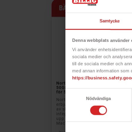
BÄSTSÄLJARE
- K
- 5
- 1
Samtycke
PRISET!
- V
-20 KR
Van
Pri
Denna webbplats använder 
Vi använder enhetsidentifierar
sociala medier och analysera 
till de sociala medier och a
De
med annan information som du 

https://business.safety.goo
Norton 360 Deluxe
50GB allt-i-ett skydd
Samtyckesval
för 5 enheter
Nödvändiga
Norton 360 Deluxe
erbjuder kraftfulla lager
av skydd för dig och din
integritet på nätet för
upp till 5 enheter (PC,
Mac...