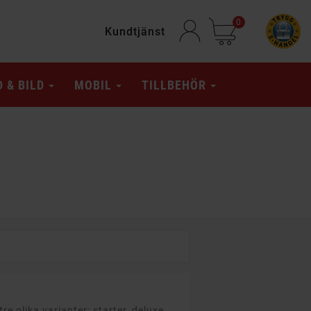
0
Kundtjänst
D & BILD
MOBIL
TILLBEHÖR
e olika varianter: starter, deluxe