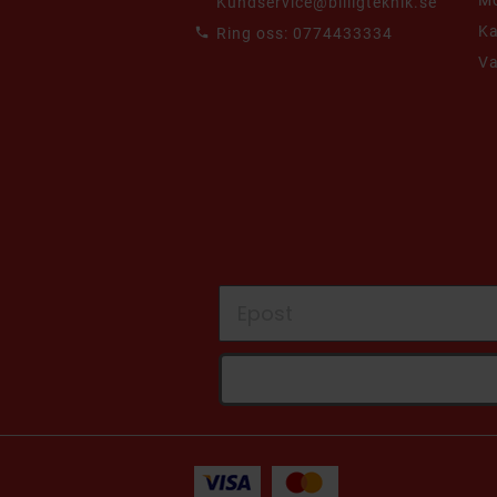
Kundservice@billigteknik.se
K
Ring oss:
0774433334
V