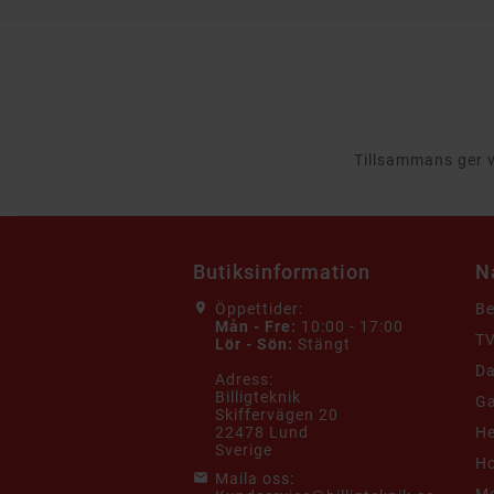
Tillsammans ger vi
Butiksinformation
N
Öppettider:
B
Mån - Fre:
10:00 - 17:00
TV
Lör - Sön:
Stängt
Da
Adress:
Billigteknik
G
Skiffervägen 20
22478 Lund
He
Sverige
Ho
Maila oss:
Mo