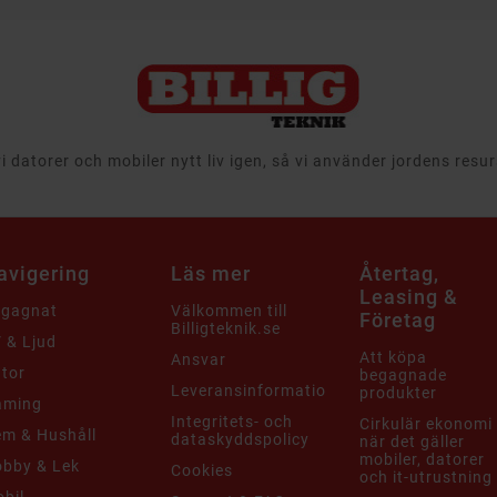
 datorer och mobiler nytt liv igen, så vi använder jordens resu
avigering
Läs mer
Återtag,
Leasing &
egagnat
Välkommen till
Företag
Billigteknik.se
 & Ljud
Att köpa
Ansvar
tor
begagnade
Leveransinformation
produkter
aming
Integritets- och
Cirkulär ekonomi
m & Hushåll
dataskyddspolicy
när det gäller
mobiler, datorer
bby & Lek
Cookies
och it-utrustning
bil