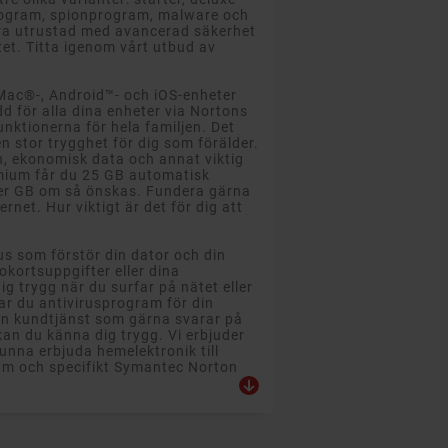
program, spionprogram, malware och
ara utrustad med avancerad säkerhet
et. Titta igenom vårt utbud av
 Mac®-, Android™- och iOS-enheter
d för alla dina enheter via Nortons
ktionerna för hela familjen. Det
en stor trygghet för dig som förälder.
, ekonomisk data och annat viktig
emium får du 25 GB automatisk
 mer GB om så önskas. Fundera gärna
rnet. Hur viktigt är det för dig att
us som förstör din dator och din
okortsuppgifter eller dina
g trygg när du surfar på nätet eller
tar du antivirusprogram för din
 en kundtjänst som gärna svarar på
an du känna dig trygg. Vi erbjuder
kunna erbjuda hemelektronik till
gram och specifikt Symantec Norton