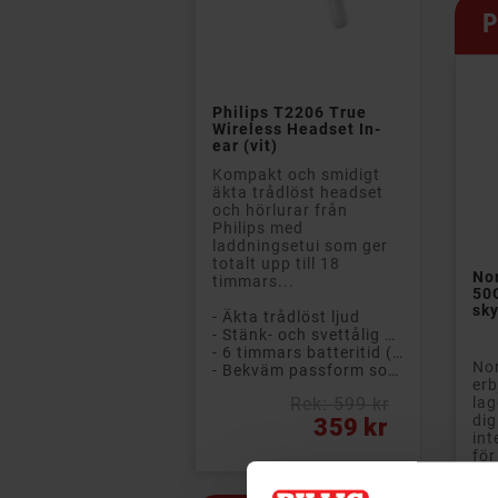
P

Philips T2206 True
Wireless Headset In-
ear (vit)
Kompakt och smidigt
äkta trådlöst headset
och hörlurar från
Philips med
laddningsetui som ger
totalt upp till 18
No
timmars...
50G
sky
- Äkta trådlöst ljud
- Stänk- och svettålig design (IPX4)
- 6 timmars batteritid (+ 12 timmar i etuiet)
Nor
- Bekväm passform som sitter säkert på plats
erb
Rek: 599 kr
lag
Pris
dig
359 kr
int
för
(PC