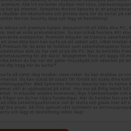
 premium. Alla tre varianter skyddar mot virus, utpressnings
ra hot på internet. Symantec Norton Security är en programv
 skyddar din ekonomiska och privata data när du surfar på nät
antec Norton Security idag och lägg en beställning!
e deluxe och premium hjälper dessutom till att hålla dina PC-,
ra, med en enda prenumeration. Du kan också hantera ditt skyd
tanvända webbportal. Premium erbjuder de främsta säkerhetsfun
 att även dina barn kan surfa på ett säkert sätt, vilket innebär 
 Premium får du även en funktion som säkerhetskopierar foton
umentation som du har valt ut på din PC. När du beställer Pr
erhetskopiering för din dator. Möjligheten finns att lägga till
vilka behov du har när det gäller virusskydd och säkerhet på inte
na dig trygg när du surfar?
 surfa på nätet idag innebär vissa risker. Du kan drabbas av vir
ormation. Du kan också bli utsatt för försök att stjäla dina kont
ntitetsuppgifter. Med Symantec Norton Security kan du känna di
annat sätt är uppkopplad på nätet. Hos oss på Billig teknik hit
erhet. Vi erbjuder snabba leveranser, låga fraktkostnader och
a frågor om du har några funderingar. När du handlar hos oss k
rad olika betalningsalternativ och är stolta och glada över att 
tigt bra priser. Så titta igenom vårt sortiment av antiviruspro
urity och lägg en beställning redan idag!