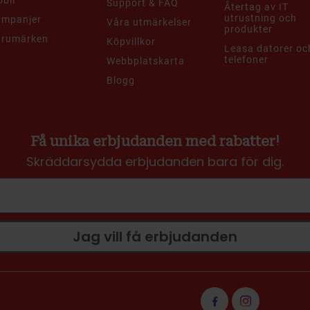
Support & FAQ
Återtag av IT
utrustning och
ampanjer
Våra utmärkelser
produkter
arumärken
Köpvillkor
Leasa datorer oc
telefoner
Webbplatskarta
Blogg
Få unika erbjudanden med rabatter!
Skräddarsydda erbjudanden bara för dig.
Jag vill få erbjudanden