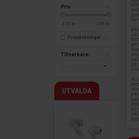
och
Pris
and
som
Sym
179
kr
199
kr
Båd
säk
Prissänkningar
1
lät
gör
Med
Tillverkare:
dok
säk
på 
kän
Att
inf
UTVALDA
ide
på 
säk
din
en 
rik
Sec