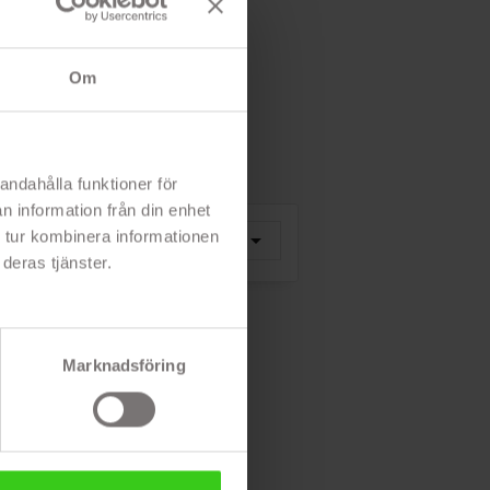
Om
andahålla funktioner för
n information från din enhet
Sortera

 tur kombinera informationen
Relevans
efter:
deras tjänster.
!
Marknadsföring