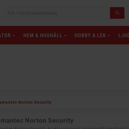
ATOR
HEM & HUSHÅLL
HOBBY & LEK
LJU
ymantec Norton Security
mantec Norton Security
antec Norton Security är ett avancerat virusskydd som finns i tr