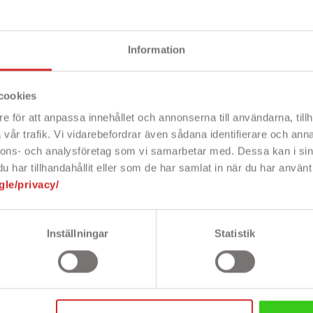
- Symantec Norton Security
- Symantec Norton Security
raftfullt skydd
- Kraftfullt skydd
 enheter
- 3 enheter
 års licens
- 1 års licens
Information
älkänt varumärke
- Välkänt varumärke
Rek: 699 kr
Rek: 599 kr
ligt pris
s
Pris
179 kr
199 kr
cookies
e för att anpassa innehållet och annonserna till användarna, tillh
vår trafik. Vi vidarebefordrar även sådana identifierare och anna
nnons- och analysföretag som vi samarbetar med. Dessa kan i sin
t finns nu 2 produkter
har tillhandahållit eller som de har samlat in när du har använt 
gle/privacy/
PRISET!
PRISET
-20 KR
Inställningar
Statistik