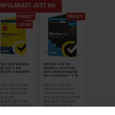
OPULÄRAST JUST NU
PRISET!
PRISET!
-20 KR


rton 360 Deluxe
Norton 360 for
B allt-i-ett
Gamers antivirus
dd för 5 enheter
och internetskydd
för 3 enheter i 1 år
ton 360 Deluxe
Norton 360 for
juder kraftfulla
Gamers erbjuder
er av skydd för
förutom antivirus
 och din
och andra kraftfulla
egritet på nätet
skydd för dig och
 upp till 5 enheter
din integritet på
, Mac...
nätet också...