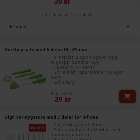
39 kr
Det finns nu 16 produkter

Relevans
Verktygssats med 6 delar för iPhone
- 2 mejslar, 2 öppningsverktyg,
sugkopp, bändverktyg
- Passar till iPhones
- Gör enkelt reparationer på egen
hand
- Grön färg
Rek: 120 kr

Pris
39 kr
Sign verktygssats med 7 delar för iPhone
- Alla verktyg du behöver
PRISET!
- För skärmbyte, batteribyte eller
annan reparation
- Passar till iPhone