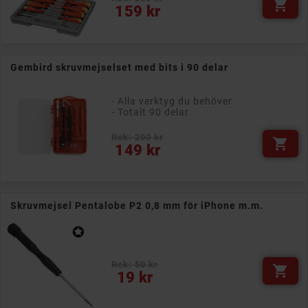

Pris
159 kr
Gembird skruvmejselset med bits i 90 delar
- Alla verktyg du behöver
- Totalt 90 delar
Rek: 200 kr

Pris
149 kr
Skruvmejsel Pentalobe P2 0,8 mm för iPhone m.m.
Rek: 50 kr

Pris
19 kr