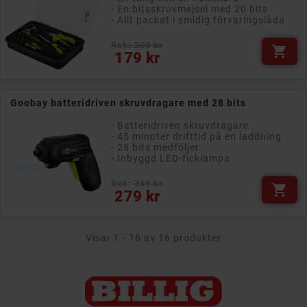
- En bitsskruvmejsel med 20 bits
- Allt packat i smidig förvaringslåda
Rek: 200 kr

Pris
179 kr
Goobay batteridriven skruvdragare med 28 bits
- Batteridriven skruvdragare
- 45 minuter drifttid på en laddning
- 28 bits medföljer
- Inbyggd LED-ficklampa
Rek: 349 kr

Pris
279 kr
Visar 1 - 16 av 16 produkter