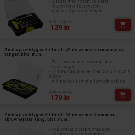
- Bitsset med totalt 30 delar
- Magnetiskt fästsystem
- Alla verktyg du behöver
Rek: 180 kr

Pris
139 kr
Goobay verktygsset i totalt 49 delar med skruvmejslar,
tänger, bits, m.m.
- Fyra precisionsskruvmejslar
- Två tänger
- En bitsskruvmejsel med 32 bits och 9
hylsor
- Allt packat i smidig förvaringslåda
Rek: 200 kr

Pris
179 kr
Goobay verktygsset i totalt 26 delar med hammare,
skruvmejslar, tång, bits, m.m.
- Två precisionsskruvmejslar
- En tång och en hammare