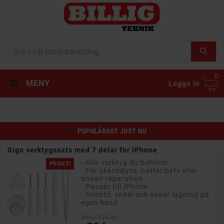
0
MENY
Logga in
POPULÄRAST JUST NU
Sign verktygssats med 7 delar för iPhone
- Alla verktyg du behöver
PRISET!
- För skärmbyte, batteribyte eller
annan reparation
- Passar till iPhone
- Snabbt, enkel och säker lagning på
egen hand
Rek: 120 kr
Pris