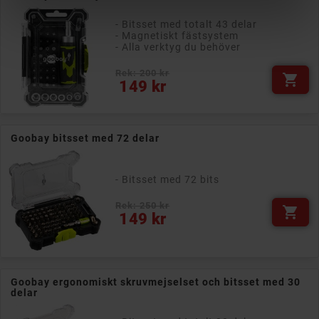
- Bitsset med totalt 43 delar
- Magnetiskt fästsystem
- Alla verktyg du behöver
Rek: 200 kr

Pris
149 kr
Goobay bitsset med 72 delar
- Bitsset med 72 bits
Rek: 250 kr

Pris
149 kr
Goobay ergonomiskt skruvmejselset och bitsset med 30
delar