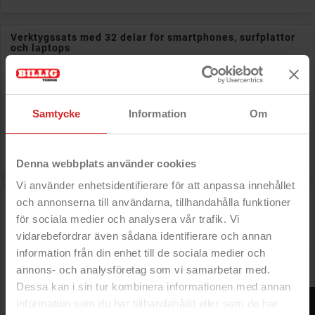
Verktygssats med 32 delar för smartphones, surfplattor
och laptops
- Set bestående av 32 delar
- För mobiltelefoner och annan
elektronik
- Använd t.ex. för lagning, byte av
skärm och batteri
Samtycke
Information
Om
- Kommer i ett kit
Rek: 200 kr

Pris
159 kr
Denna webbplats använder cookies
Vi använder enhetsidentifierare för att anpassa innehållet
Mission SG bitsset med flexibel skruvmejsel och 64 delar
och annonserna till användarna, tillhandahålla funktioner
för sociala medier och analysera vår trafik. Vi
vidarebefordrar även sådana identifierare och annan
information från din enhet till de sociala medier och
Rek: 349 kr

Pris
199 kr
annons- och analysföretag som vi samarbetar med.
Dessa kan i sin tur kombinera informationen med annan
FILTER
information som du har tillhandahållit eller som de har