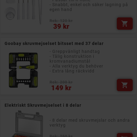
- Snabbt, enkel och säker lagning på
egen hand
Rek: 120 kr

Pris
39 kr
Goobay skruvmejselset bitsset med 37 delar
- Greppvänligt handtag
- Tålig konstruktion i
kromvanadiumstål
- Alla verktyg du behöver
- Extra lång räckvidd
Rek: 200 kr

Pris
149 kr
Elektriskt Skruvmejselset i 8 delar
- 8 delar med skruvmejslar och andra
verktyg
Rek: 250 kr