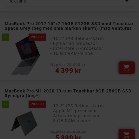

Relevans
MacBook Pro 2017 15" i7 16GB 512GB SSD med Touchbar
Space Grey (beg med små märken skärm) (max Ventura)
B
PRISET!
- 15.4" IPS Retina-skärm
- Fyrkärnig processor
- Intel Core i7-processor
- 16 GB RAM-minne
Nypris: 24 000 kr

Pris
4 399 kr
MacBook Pro M1 2020 13-tum Touchbar 8GB 256GB SSD
Rymdgrå (beg*)
B
PRISET!
- 13.3" IPS Retina-skärm
- Apple M1-processor
- Åttakärnig processor
- 8 GB RAM-minne
Nypris: 20 000 kr

Pris
5 899 kr