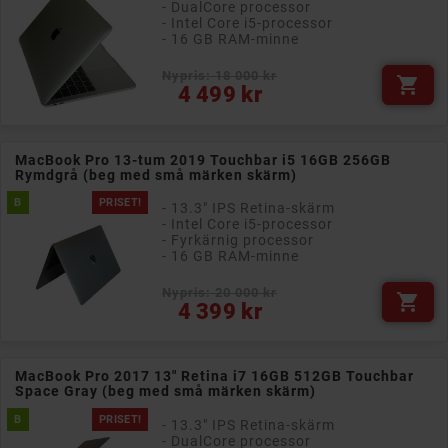
- DualCore processor
- Intel Core i5-processor
- 16 GB RAM-minne
Nypris: 18 000 kr

Pris
4 499 kr
MacBook Pro 13-tum 2019 Touchbar i5 16GB 256GB
Rymdgrå (beg med små märken skärm)
B
PRISET!
- 13.3" IPS Retina-skärm
- Intel Core i5-processor
- Fyrkärnig processor
- 16 GB RAM-minne
Nypris: 20 000 kr

Pris
4 399 kr
MacBook Pro 2017 13" Retina i7 16GB 512GB Touchbar
Space Gray (beg med små märken skärm)
B
PRISET!
- 13.3" IPS Retina-skärm
- DualCore processor