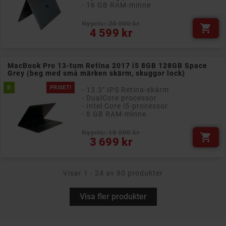
- 16 GB RAM-minne
Nypris: 20 000 kr

Pris
4 599 kr
MacBook Pro 13-tum Retina 2017 i5 8GB 128GB Space
Grey (beg med små märken skärm, skuggor lock)
B
PRISET!
- 13.3" IPS Retina-skärm
- DualCore processor
- Intel Core i5-processor
- 8 GB RAM-minne
Nypris: 18 000 kr

Pris
3 699 kr
Visar 1 - 24 av 80 produkter
Visa fler produkter