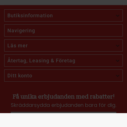
Butiksinformation

Navigering
Läs mer

Återtag, Leasing & Företag

Ditt konto

Få unika erbjudanden med rabatter!
Skräddarsydda erbjudanden bara för dig.