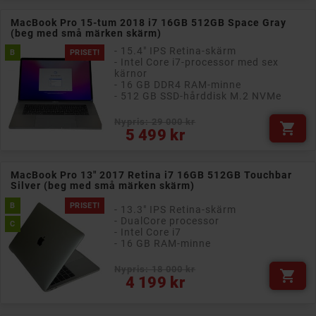
MacBook Pro 15-tum 2018 i7 16GB 512GB Space Gray
(beg med små märken skärm)
- 15.4" IPS Retina-skärm
B
PRISET!
- Intel Core i7-processor med sex
kärnor
- 16 GB DDR4 RAM-minne
- 512 GB SSD-hårddisk M.2 NVMe
Nypris: 29 000 kr

Pris
5 499 kr
MacBook Pro 13" 2017 Retina i7 16GB 512GB Touchbar
Silver (beg med små märken skärm)
B
PRISET!
- 13.3" IPS Retina-skärm
- DualCore processor
C
- Intel Core i7
- 16 GB RAM-minne
Nypris: 18 000 kr

Pris
4 199 kr