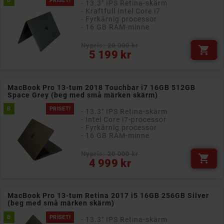
B
PRISET!
- 13.3" IPS Retina-skärm
- Kraftfull Intel Core i7
- Fyrkärnig processor
- 16 GB RAM-minne
Nypris: 20 000 kr

Pris
5 199 kr
MacBook Pro 13-tum 2018 Touchbar i7 16GB 512GB
Space Grey (beg med små märken skärm)
B
PRISET!
- 13.3" IPS Retina-skärm
- Intel Core i7-processor
- Fyrkärnig processor
- 16 GB RAM-minne
Nypris: 20 000 kr

Pris
4 999 kr
MacBook Pro 13-tum Retina 2017 i5 16GB 256GB Silver
(beg med små märken skärm)
B
PRISET!
- 13.3" IPS Retina-skärm