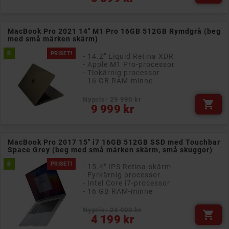
MacBook Pro 2021 14" M1 Pro 16GB 512GB Rymdgrå (beg
med små märken skärm)
B
PRISET!
- 14.2" Liquid Retina XDR
- Apple M1 Pro-processor
- Tiokärnig processor
- 16 GB RAM-minne
Nypris: 29 990 kr

Pris
9 999 kr
MacBook Pro 2017 15" i7 16GB 512GB SSD med Touchbar
Space Grey (beg med små märken skärm, små skuggor)
B
PRISET!
- 15.4" IPS Retina-skärm
- Fyrkärnig processor
- Intel Core i7-processor
- 16 GB RAM-minne
Nypris: 24 000 kr

Pris
4 199 kr