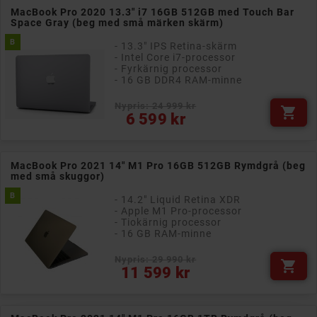
MacBook Pro 2020 13.3" i7 16GB 512GB med Touch Bar
Space Gray (beg med små märken skärm)
B
- 13.3" IPS Retina-skärm
- Intel Core i7-processor
- Fyrkärnig processor
- 16 GB DDR4 RAM-minne
Nypris: 24 999 kr

Pris
6 599 kr
MacBook Pro 2021 14" M1 Pro 16GB 512GB Rymdgrå (beg
med små skuggor)
B
- 14.2" Liquid Retina XDR
- Apple M1 Pro-processor
- Tiokärnig processor
- 16 GB RAM-minne
Nypris: 29 990 kr

Pris
11 599 kr