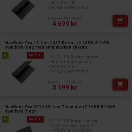
- Intel Core i7
- 16 GB RAM-minne
Nypris: 18 000 kr

Pris
4 699 kr
MacBook Pro 13-tum 2017 Retina i7 16GB 512GB
Rymdgrå (beg med små märken skärm)
B
PRISET!
- 13.3" IPS Retina-skärm
- DualCore processor
- Intel Core i7
- 16 GB RAM-minne
Nypris: 18 000 kr

Pris
5 199 kr
MacBook Pro 2019 13-tum Touchbar i7 16GB 512GB
Rymdgrå (beg*)
B
PRISET!
- 13.3" IPS Retina-skärm
- Kraftfull Intel Core i7
- Fyrkärnig processor