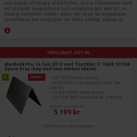
och bidrar till högre effektivitet. Detta tillsamman med
ett utmärkt tangentbord och pekplatta gör den till en
väldigt komplett bärbar dator där även de begagnade
modellerna har möjlighet att hålla väldigt många år.
POPULÄRAST JUST NU
MacBook Pro 16-tum 2019 med Touchbar i7 16GB 512GB
Space Gray (beg med små märken skärm)
B
PRISET!
- 16" IPS Retina-skärm
- Intel Core i7-processor med sex
kärnor
- 16 GB DDR4 RAM-minne
- 512 GB SSD-hårddisk M.2 NVMe
Nypris: 23 000 kr
Pris
5 199 kr
Det finns nu 80 produkter