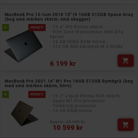
MacBook Pro 15-tum 2018 15" i9 16GB 512GB Space Gray
(beg små märken skärm, små skuggor)
- 15.4" IPS Retina-skärm
B
PRISET!
- Intel Core i9-processor med åtta
kärnor
- 16 GB DDR4 RAM-minne
- 512 GB SSD-hårddisk M.2 NVMe

Pris
6 199 kr
MacBook Pro 2021 16" M1 Pro 16GB 512GB Rymdgrå (beg
med små märken skärm, hörn)
B
PRISET!
- 16.2" Liquid Retina XDR-skärm
- Apple M1 Pro-processor
- Tiokärnig processor
- 16 GB RAM-minne
Nypris: 29 990 kr

Pris
10 599 kr