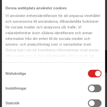
GreenCell billaddare med USB-C och USB-A kontakt 48W
Denna webbplats använder cookies
(30W PD QC 3.0)
Vi använder enhetsidentifierare för att anpassa innehållet
- Billaddare med flera USB-portar
- Power Delivery för snabb laddning
och annonserna till användarna, tillhandahålla funktioner
- 2 st USB-portar laddar två enheter
för sociala medier och analysera vår trafik. Vi
samtidigt
- Överspänningsskydd,
vidarebefordrar även sådana identifierare och annan
kortslutningsskydd
information från din enhet till de sociala medier och
annons- och analysföretag som vi samarbetar med.
Rek: 300 kr

Pris
129 kr
Dessa kan i sin tur kombinera informationen med annan
FILTER
information som du har tillhandahållit eller som de har
samlat in när du har använt deras tjänster.
GreenCell billaddare med 3x USB-A kontakt, 54W QC 3.0
https://business.safety.google/privacy/
- Billaddare med flera USB-portar
Samtyckesval
- Snabbladda
Nödvändiga
- Tre USB-portar
- Överspänningsskydd,
kortslutningsskydd
Inställningar

Pris
199 kr
Statistik