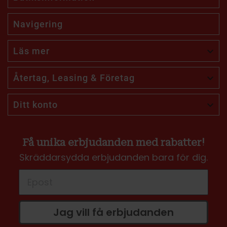
Navigering
Läs mer

Återtag, Leasing & Företag

Ditt konto

Få unika erbjudanden med rabatter!
Skräddarsydda erbjudanden bara för dig.
Jag vill få erbjudanden