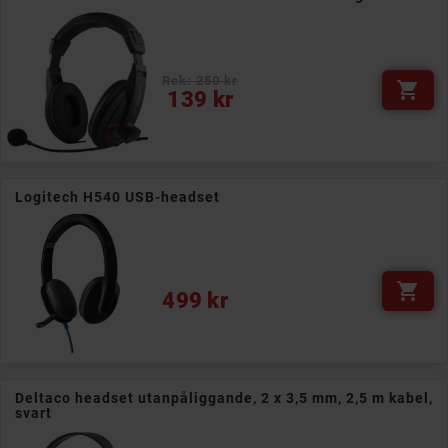
Rek: 250 kr

Pris
139 kr
Logitech H540 USB-headset

Pris
499 kr
Deltaco headset utanpåliggande, 2 x 3,5 mm, 2,5 m kabel,
svart