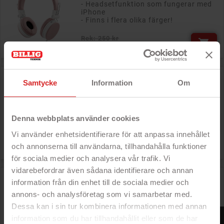
- Headsetfunktion som fungerar med
iPhone
- Finns i flera olika färger!
Rek: 250 kr

Pris
199 kr
LogiLink HS0052 headset med 3.5mm
Samtycke
Information
Om
Denna webbplats använder cookies
Rek: 100 kr

Pris
89 kr
Vi använder enhetsidentifierare för att anpassa innehållet
och annonserna till användarna, tillhandahålla funktioner
för sociala medier och analysera vår trafik. Vi
vidarebefordrar även sådana identifierare och annan
Deltaco Stereo headset, on-ear, 1,8 m kabel, 4-polig 3,5
information från din enhet till de sociala medier och
mm, svart/röd
annons- och analysföretag som vi samarbetar med.
Dessa kan i sin tur kombinera informationen med annan
FILTER
information som du har tillhandahållit eller som de har