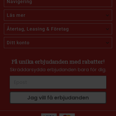
Navigering
Läs mer

Återtag, Leasing & Företag

Ditt konto

Få unika erbjudanden med rabatter!
Skräddarsydda erbjudanden bara för dig.
Jag vill få erbjudanden