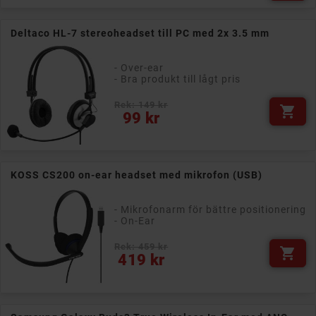
Deltaco HL-7 stereoheadset till PC med 2x 3.5 mm
- Over-ear
- Bra produkt till lågt pris
Rek: 149 kr

Pris
99 kr
KOSS CS200 on-ear headset med mikrofon (USB)
- Mikrofonarm för bättre positionering
- On-Ear
Rek: 459 kr

Pris
419 kr