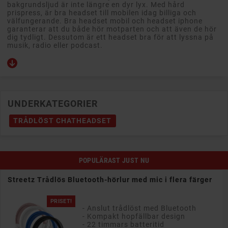
bakgrundsljud är inte längre en dyr lyx. Med hård
prispress, är bra headset till mobilen idag billiga och
välfungerande. Bra headset mobil och headset iphone
garanterar att du både hör motparten och att även de hör
dig tydligt. Dessutom är ett headset bra för att lyssna på
musik, radio eller podcast.
UNDERKATEGORIER
TRÅDLÖST CHATHEADSET
POPULÄRAST JUST NU
Streetz hörlurar med mikrofon i flera färger
Svart/Vit/Rosa/Blå
- Ett bekvämt headset med slutna
PRISET!
kåpor
- Vikbar design
- Headsetfunktion som fungerar med