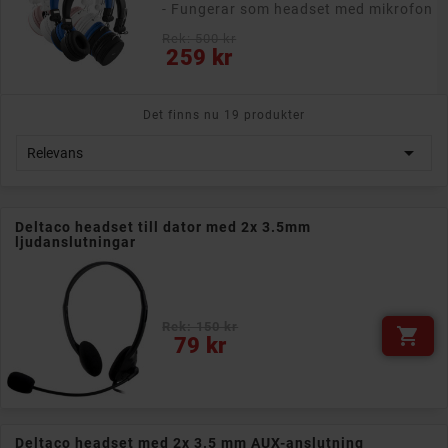
iPhone
- Finns i flera olika färger!
Rek: 250 kr
Pris
199 kr
Det finns nu 19 produkter

Relevans
Deltaco headset till dator med 2x 3.5mm
ljudanslutningar
Rek: 150 kr

Pris
79 kr
Deltaco headset med 2x 3.5 mm AUX-anslutning