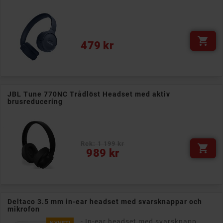

Pris
479 kr
JBL Tune 770NC Trådlöst Headset med aktiv
brusreducering
Rek: 1 199 kr

Pris
989 kr
Deltaco 3.5 mm in-ear headset med svarsknappar och
mikrofon
- In-ear headset med svarsknapp