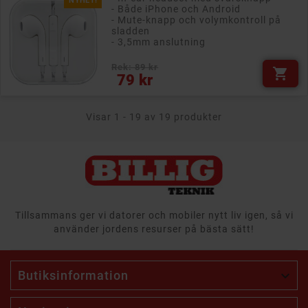
NYHET!
- Både iPhone och Android
- Mute-knapp och volymkontroll på
sladden
- 3,5mm anslutning
Rek: 89 kr

Pris
79 kr
Visar 1 - 19 av 19 produkter
Tillsammans ger vi datorer och mobiler nytt liv igen, så vi
använder jordens resurser på bästa sätt!
Butiksinformation
