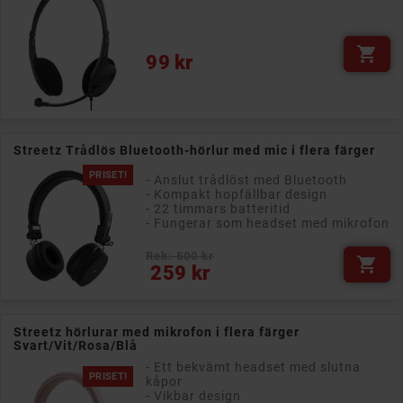

Pris
99 kr
Streetz Trådlös Bluetooth-hörlur med mic i flera färger
PRISET!
- Anslut trådlöst med Bluetooth
- Kompakt hopfällbar design
- 22 timmars batteritid
- Fungerar som headset med mikrofon
Rek: 500 kr

Pris
259 kr
Streetz hörlurar med mikrofon i flera färger
Svart/Vit/Rosa/Blå
- Ett bekvämt headset med slutna
PRISET!
kåpor
- Vikbar design