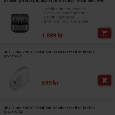
Samsung Galaxy Buds3 True Wireless In-Ear med ANC
- Trådlöst in-ear headset
- Över 20 timmar speltid
- Laddningsfodral
- Intuitiva touchkontroller

Pris
1 089 kr
JBL Tune 720BT Trådlöst Headset med mikrofon
(svart/vit)

Pris
599 kr
JBL Tune 520BT Trådlöst Headset med mikrofon
(svart/blå)