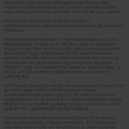
Facebook, tack vare den inbyggda mikrofonen. Med
dagens möjligheter kan du ha kontakt med hela världen,
med samma kvalitet på samtalet som om du vore i landet.
Ett headset till mobil är även det viktigt ur
samtalssynpunkt, men även för kunna lyssna på musik och
podcasts.
Ett headset med mikrofon är helt nödvändigt om du har
Skype-samtal. Dessutom är den här typen av headsets
viktiga om du läser distansstudier med virtuella klassrum.
Mikrofonen utgör möjligheten att ha samtal med hela
världen, utan att störas av bakgrundsljud, som tyvärr är
situationen om du använder dig av datorns inbyggda
mikrofon. Köp ett headset med mikrofon hos oss idag, så
att du och din omgivning slipper störas av ljud runt
omkring dig.
Ett headset gaming är viktigt om du använder din dator till
att spela spel, framförallt interaktiva sådana.
Kommunikationen mellan dig och de andra spelarna är
avgörande av att du har en bra mikrofon som hörs tydligt.
Skaffa ett bra headset gaming hos oss och du kan räkna
med att ditt spelande blir mycket roligare.
Ett headset mobil eller ett headset iphone är praktiska,
rent av nödvändiga, i dagens samhälle. Att kunna prata
med sina vänner eller att ta jobbsamtal, utan störande