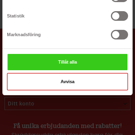
Tillsammans ger vi datorer och mobiler nytt liv igen, så vi
Statistik
använder jordens resurser på bästa sätt!
Marknadsföring
Butiksinformation

Navigering
Tillåt alla
Läs mer

Avvisa
Återtag, Leasing & Företag

Ditt konto

Få unika erbjudanden med rabatter!
Skräddarsydda erbjudanden bara för dig.