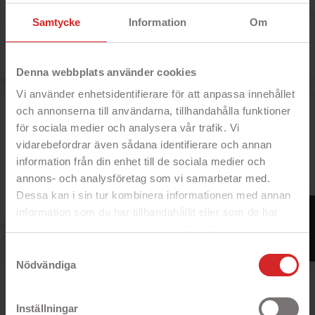
Samtycke
Information
Om
Det finns 1 produkt

Relevans
Denna webbplats använder cookies
Vi använder enhetsidentifierare för att anpassa innehållet
Streetz True Wireless gamingheadset in-ear
och annonserna till användarna, tillhandahålla funktioner
- Äkta trådlöst ljud
-50 KR
för sociala medier och analysera vår trafik. Vi
- In-ear headset för gaming
vidarebefordrar även sådana identifierare och annan
- 4 timmars batteritid + 11 timmar i
etuiet
information från din enhet till de sociala medier och
- Laddas på bara två timmar
annons- och analysföretag som vi samarbetar med.
Dessa kan i sin tur kombinera informationen med annan
Rek: 400 kr

Vanligt pris
Pris
199 kr
FILTER
information som du har tillhandahållit eller som de har
samlat in när du har använt deras tjänster.
Visar 1 - 1 av 1 produkter
https://business.safety.google/privacy/
Samtyckesval
Nödvändiga
Inställningar