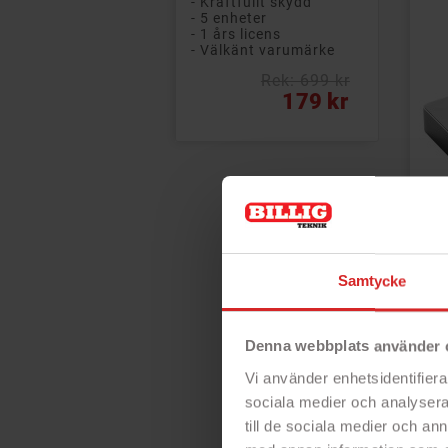
- Kraftfullt skydd
- 5 enheter
- 1 års licens
- Välkänt varumärke
Rek: 699 kr
Vanligt pris
Pris
179 kr
HP
do
för
Samtycke
Be
gar
Ko
frå
all
Denna webbplats använder 
dat
Vi använder enhetsidentifierar
- D
sociala medier och analysera 
- K
till de sociala medier och a
- T