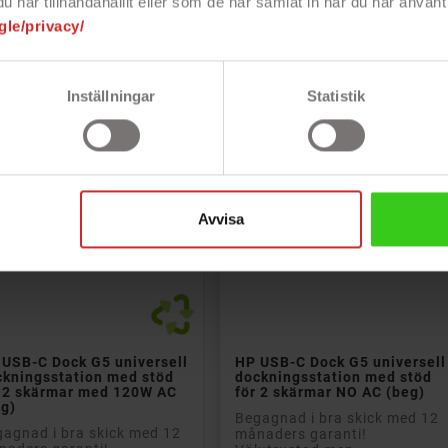
har tillhandahållit eller som de har samlat in när du har använt 
Nypris: 3 000 kr
gle/privacy/
s
Pris
299 kr
1 299 kr
Inställningar
Statistik
PRISET!
PRISET
-80 KR
Avvisa


Lägg till i kundvagn
Lägg till i kundvagn
 USB-C Dock G5 universell
HP USB-C Dock G5 universell
ckningsstation med stöd
dockningsstation med stöd
r 2 skärmar med 120W AC
för 2 skärmar NO AC (beg)
eg)
Begagnad i bra skick med 12
agnad i bra skick med 12
månaders garanti!