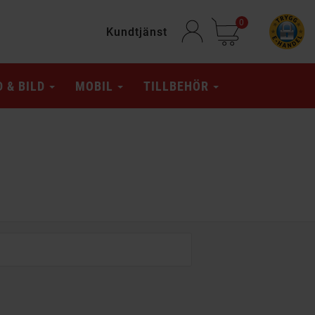
0
Kundtjänst
D & BILD
MOBIL
TILLBEHÖR