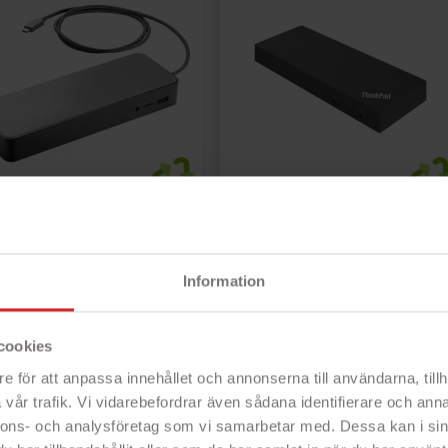


Lägg till i kundvagn
Lägg till i kundvagn
 USB-C Dock universell
Lenovo Thunderbolt 3 Gen2
ckningsstation med stöd
Dockningsstation med 135W
 2 skärmar NO AC (beg)
AC-adapter (beg)
Information
gagnad med 12 månaders
Begagnad i nyskick med 12
anti!
månaders garanti! Lenovo
mpakt dockningsstation
dockningsstation med
n HP som kan anslutas till
Thunderbolt 3-anslutning
a märken av bärbara
som fungerar med...
cookies
orer...
- Dockningsstation universal
e för att anpassa innehållet och annonserna till användarna, tillh
ockningsstation universal
- Lenovo dockningsstation
vår trafik. Vi vidarebefordrar även sådana identifierare och anna
- Koppla in två skärmar och allt annat du behöver för hemarbete!
- Ansluts via Thunderbolt
ompakt design
- 2 DisplayPort, 2 HDMI, 5 USB 3.1 gen 2, m.m.
nnons- och analysföretag som vi samarbetar med. Dessa kan i sin
otalt 10 olika anslutningar
- Totalt 13 portar