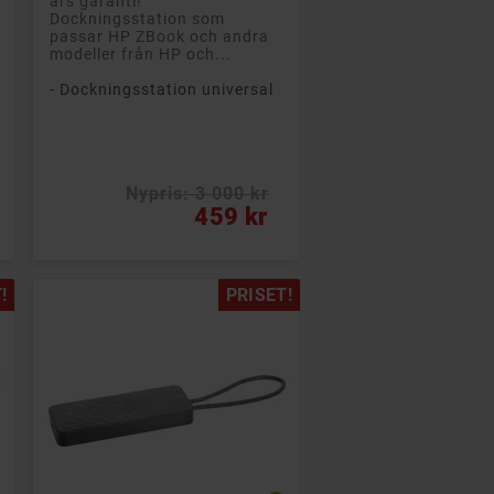
års garanti!
Dockningsstation som
passar HP ZBook och andra
modeller från HP och...
- Dockningsstation universal
Nypris: 3 000 kr
Vanligt pris
Pris
459 kr
!
PRISET!