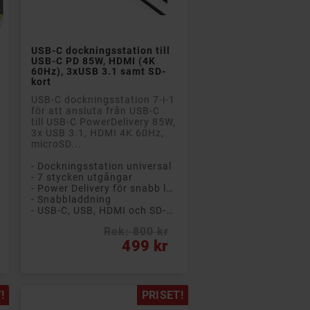

Lägg till i kundvagn
USB-C dockningsstation till
USB-C PD 85W, HDMI (4K
60Hz), 3xUSB 3.1 samt SD-
kort
USB-C dockningsstation 7-i-1
för att ansluta från USB-C
till USB-C PowerDelivery 85W,
3x USB 3.1, HDMI 4K 60Hz,
microSD...
- Dockningsstation universal
- 7 stycken utgångar
- Power Delivery för snabb laddning
- Snabbladdning
- USB-C, USB, HDMI och SD-kort
Rek: 800 kr
Pris
499 kr
!
PRISET!