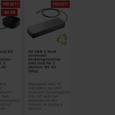
PRISET!
PRISET!
-80 KR


ock G5
HP USB-C Dock
universell
tation
dockningsstation
r 2
med stöd för 2
O AC
skärmar NO AC
(beg)
 bra
Begagnad med 12
12
månaders garanti!
aranti!
Kompakt dockningsstation
d men
från HP som kan
ckningsstation
anslutas till alla
slutas
märken av bärbara
ken...
datorer...