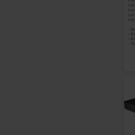
mån
Vä
ko
som
mär
- D
- K
- T
Pri