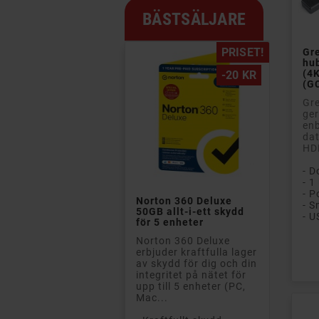
BÄSTSÄLJARE
PRISET!
Gr
hu
(4K
-20 KR
(G
Gr
ger
enb
dat
HDM
- D
- 1

Norton 360 Deluxe
- S
50GB allt-i-ett skydd
för 5 enheter
Norton 360 Deluxe
Pri
erbjuder kraftfulla lager
av skydd för dig och din
integritet på nätet för
upp till 5 enheter (PC,
Mac...