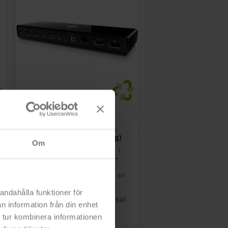

Lägg till i kundvagn
HP 3005Pr USB 3.0-
dockningsstation av
universalmodell utan AC-
Adapter & USB-kabel (beg)
Om
Begagnad i bra skick med 1
års garanti! USB-ansluten
dockningsstation med
skärmanslutningar i form av
DisplayPort...
andahålla funktioner för
- Dockningsstation universal
n information från din enhet
 tur kombinera informationen