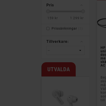
Pris
159
kr
1 299
kr
Prissänkningar
3
Tillverkare:
HP
uni
do
med
sk
AC
UTVALDA
Beg
ski
mån
Vä
ko
so
til