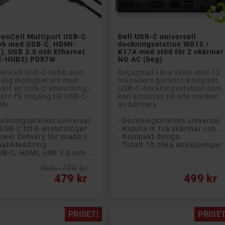


Lägg till i kundvagn
Lägg till i kundvagn
eenCell Multiport USB-C
Dell USB-C universell
bb med USB-C, HDMI-
dockningsstation WD15 /
), USB 3.0 och Ethernet
K17A med stöd för 2 skärmar
C-HUB2) PD87W
NO AC (beg)
eenCell USB-C hubb som
Begagnad i bra skick med 12
 dig möjlighet att med
månaders garanti! Kompakt
art en USB-C anslutning i
USB-C-dockningsstation som
orn få tillgång till USB-C-,
kan anslutas till alla märken
I-...
av bärbara...
ockningsstation universal
- Dockningsstation universal
 USB-C till 6 anslutningar
- Koppla in två skärmar och allt annat du behöver för hemarbete!
- Power Delivery för snabb laddning
- Kompakt design
nabbladdning
- Totalt 10 olika anslutningar
- USB-C, HDMI, USB 3.0 och Ethernet
Rek: 700 kr
s
Pris
479 kr
499 kr
PRISET!
PRISET