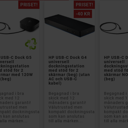
PRISET!
PRISET!
-40 KR


 USB-C Dock G5
HP USB-C Dock G4
HP USB-C D
versell
universell
universell
ckningsstation
dockningsstation
dockningss
 stöd för 2
med stöd för 2
med stöd fö
ärmar med 120W
skärmar (beg) (utan
skärmar N
 (beg)
AC och USB-C
(beg)
kabel)
agnad i bra
Begagnad i bra
Begagnad i
ck med 12
skick med 12
skick med 
aders garanti!
månaders garanti!
månaders g
lutrustad men
Välutrustad men
Välutrusta
mpakt dockningsstation
kompakt dockningsstation
kompakt do
m kan anslutas
som kan anslutas
som kan an
l alla märken...
till alla märken...
till alla mär