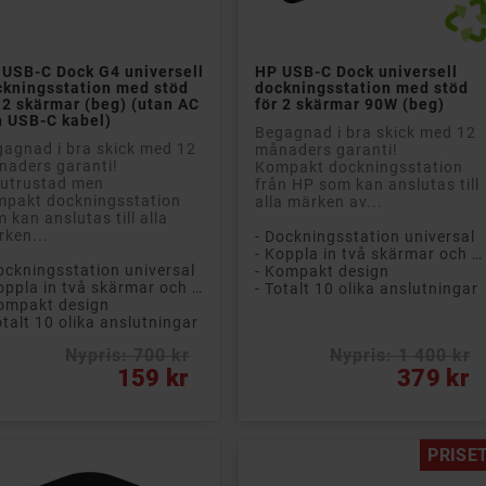


Lägg till i kundvagn
Lägg till i kundvagn
 USB-C Dock G4 universell
HP USB-C Dock universell
ckningsstation med stöd
dockningsstation med stöd
 2 skärmar (beg) (utan AC
för 2 skärmar 90W (beg)
h USB-C kabel)
Begagnad i bra skick med 12
agnad i bra skick med 12
månaders garanti!
aders garanti!
Kompakt dockningsstation
lutrustad men
från HP som kan anslutas till
mpakt dockningsstation
alla märken av...
 kan anslutas till alla
ken...
- Dockningsstation universal
- Koppla in två skärmar och allt annat du behöver för hemarbete!
ockningsstation universal
- Kompakt design
- Koppla in två skärmar och allt annat du behöver för hemarbete!
- Totalt 10 olika anslutningar
ompakt design
otalt 10 olika anslutningar
Nypris: 700 kr
Nypris: 1 400 kr
ligt pris
s
Pris
159 kr
379 kr
PRISET