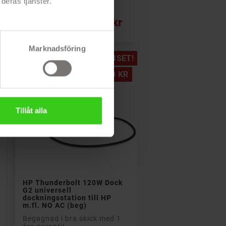
deras tjänster.
Pris
299 kr
Marknadsföring
!
PRISET!
-40 KR
Tillåt alla

Lägg till i kundvagn
HP Thunderbolt 120W Dock
G2 universell
dockningsstation till HP
m.fl. NO AC (beg)
Begagnad i bra skick med 1