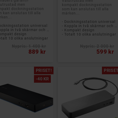
aders garanti!
Välutrustad men
lutrustad men
kompakt dockningsstation
mpakt dockningsstation
som kan anslutas till alla
 kan anslutas till alla
märken...
ken...
- Dockningsstation universal
ockningsstation universal
- Koppla in två skärmar och allt annat du behöver för hemarbete!
- Koppla in två skärmar och allt annat du behöver för hemarbete!
- Kompakt design
ompakt design
- Totalt 10 olika anslutningar
otalt 10 olika anslutningar
Nypris: 1 400 kr
Nypris: 2 000 kr
s
Vanligt pris
Pris
889 kr
599 kr
PRISET!
PRISET
-40 KR