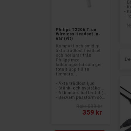
- K

N
Philips T2206 True
Pri
Wireless Headset In-
ear (vit)
Kompakt och smidigt
äkta trådlöst headset
och hörlurar från
De
Philips med
laddningsetui som ger
totalt upp till 18
timmars...
- Äkta trådlöst ljud
- Stänk- och svettålig design (IPX4)
- 6 timmars batteritid (+ 12 timmar i etuiet)
- Bekväm passform som sitter säkert på plats
Rek: 599 kr
Pris
359 kr