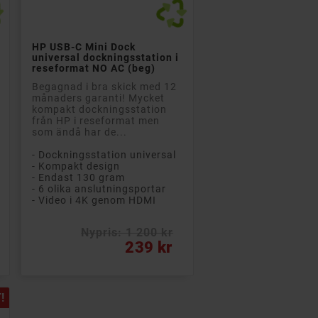

Lägg till i kundvagn
HP USB-C Mini Dock
universal dockningsstation i
reseformat NO AC (beg)
Begagnad i bra skick med 12
månaders garanti! Mycket
kompakt dockningsstation
från HP i reseformat men
som ändå har de...
- Dockningsstation universal
- Kompakt design
- Endast 130 gram
- 6 olika anslutningsportar
- Video i 4K genom HDMI
Nypris: 1 200 kr
Pris
239 kr
!