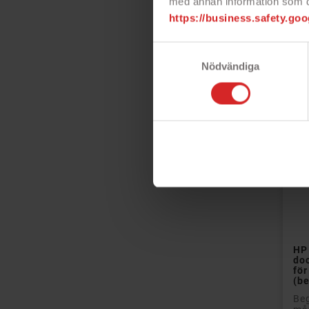
med annan information som du 
https://business.safety.goo
Pri
Samtyckesval
Nödvändiga
HP
do
fö
(b
Beg