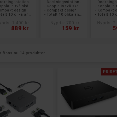
- Dockningsstation universal
- Dockningsstation universal
- Koppla in två skärmar och allt annat du behöver för hemarbete!
- Koppla in två skärmar och allt annat du behöver för hemarbete!
ompakt design
- Kompakt design
- Kompakt 
- Totalt 10 olika anslutningar
- Totalt 10 olika anslutningar
ypris: 1 400 kr
Nypris: 700 kr
Nypris: 2
s
Vanligt pris
Pris
Vanligt pri
Pris
889 kr
159 kr
5
t finns nu 14 produkter
PRISET