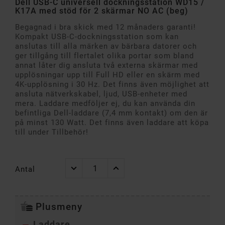
Dell USB-C universell dockningsstation WD15 /
K17A med stöd för 2 skärmar NO AC (beg)
Begagnad i bra skick med 12 månaders garanti!
Kompakt USB-C-dockningsstation som kan
anslutas till alla märken av bärbara datorer och
ger tillgång till flertalet olika portar som bland
annat låter dig ansluta två externa skärmar med
upplösningar upp till Full HD eller en skärm med
4K-upplösning i 30 Hz. Det finns även möjlighet att
ansluta nätverkskabel, ljud, USB-enheter med
mera. Laddare medföljer ej, du kan använda din
befintliga Dell-laddare (7,4 mm kontakt) om den är
på minst 130 Watt. Det finns även laddare att köpa
till under Tillbehör!
Antal
Plusmeny
Laddare