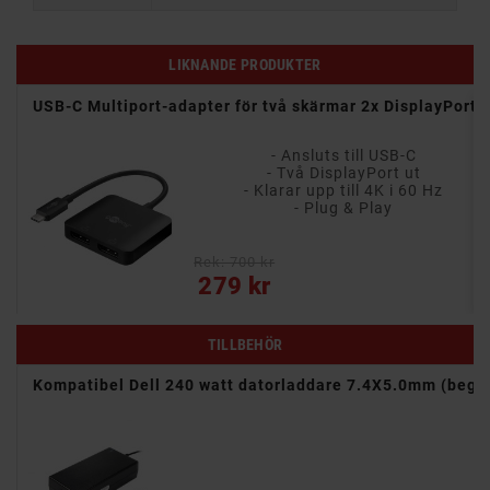
LIKNANDE PRODUKTER
4K),
USB-C Multiport-adapter för två skärmar 2x DisplayPort
- Ansluts till USB-C
- Två DisplayPort ut
ning
- Klarar upp till 4K i 60 Hz
- Plug & Play
rnet
Rek: 700 kr
Pris
279 kr
TILLBEHÖR
Kompatibel Dell 240 watt datorladdare 7.4X5.0mm (beg)
- Temperatur, överspänning och kortslutningsskydd