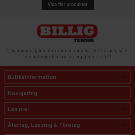
Visa fler produkter
Tillsammans ger vi datorer och mobiler nytt liv igen, så vi
använder jordens resurser på bästa sätt!
Butiksinformation

Navigering
Läs mer

Återtag, Leasing & Företag
