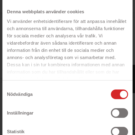

Pris
7 299 kr
Denna webbplats använder cookies
Vi använder enhetsidentifierare för att anpassa innehållet
HP EliteBook 645 G10 14" Full HD Ryzen 5 16GB 256GB
med 4G-modem Win 11 Pro
och annonserna till användarna, tillhandahålla funktioner
för sociala medier och analysera vår trafik. Vi
- 14-tums Full HD IPS-skärm
- AMD Ryzen 5 med sex kärnor
vidarebefordrar även sådana identifierare och annan
- 16 GB DDR4 RAM-minne
information från din enhet till de sociala medier och
- 256 GB SSD-hårddisk (NVMe)
annons- och analysföretag som vi samarbetar med.
Dessa kan i sin tur kombinera informationen med annan

Pris
9 999 kr
FILTER
information som du har tillhandahållit eller som de har
samlat in när du har använt deras tjänster.
https://business.safety.google/privacy/
Samtyckesval
HP 15-fd0410no 15.6" Full HD Intel i3 8GB 128GB Win 11
S
Nödvändiga
- 15.6" Full HD LED-skärm
- Intel Core i3-processor
- 8 GB DDR4 RAM-minne
Inställningar
- 128 GB lagring

Statistik
Pris
6 999 kr