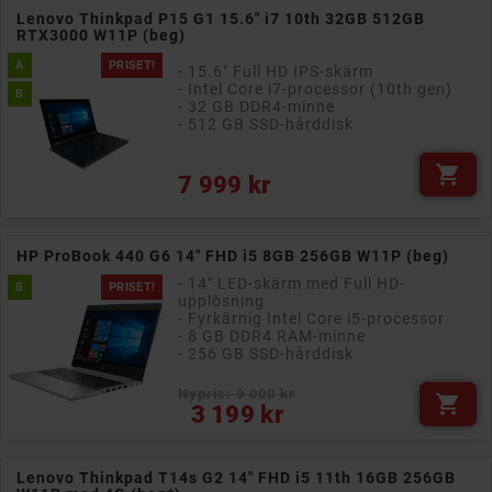
Lenovo Thinkpad P15 G1 15.6" i7 10th 32GB 512GB
RTX3000 W11P (beg)
A
PRISET!
- 15.6" Full HD IPS-skärm
- Intel Core i7-processor (10th gen)
B
- 32 GB DDR4-minne
- 512 GB SSD-hårddisk

Pris
7 999 kr
HP ProBook 440 G6 14" FHD i5 8GB 256GB W11P (beg)
- 14" LED-skärm med Full HD-
B
PRISET!
upplösning
- Fyrkärnig Intel Core i5-processor
- 8 GB DDR4 RAM-minne
- 256 GB SSD-hårddisk
Nypris: 9 000 kr

Pris
3 199 kr
Lenovo Thinkpad T14s G2 14" FHD i5 11th 16GB 256GB