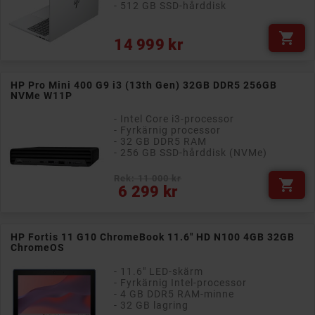
- 512 GB SSD-hårddisk

Pris
14 999 kr
HP Pro Mini 400 G9 i3 (13th Gen) 32GB DDR5 256GB
NVMe W11P
- Intel Core i3-processor
- Fyrkärnig processor
- 32 GB DDR5 RAM
- 256 GB SSD-hårddisk (NVMe)
Rek: 11 000 kr

Pris
6 299 kr
HP Fortis 11 G10 ChromeBook 11.6" HD N100 4GB 32GB
ChromeOS
- 11.6" LED-skärm
- Fyrkärnig Intel-processor
- 4 GB DDR5 RAM-minne
- 32 GB lagring