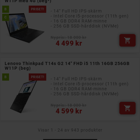
W11P med 4G (beg*)
B
PRISET!
- 14" Full HD IPS-skärm
- Intel Core i5-processor (11th gen)
C
- 16 GB DDR4 RAM-minne
- 256 GB SSD-hårddisk (NVMe)
Nypris: 18 000 kr

Pris
4 499 kr
Lenovo Thinkpad T14s G2 14" FHD i5 11th 16GB 256GB
W11P (beg)
B
PRISET!
- 14" Full HD IPS-skärm
- Intel Core i5-processor (11th gen)
- 16 GB DDR4 RAM-minne
- 256 GB SSD-hårddisk (NVMe)
Nypris: 18 000 kr

Pris
4 599 kr
Visar 1 - 24 av 943 produkter