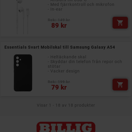
- Med fjärrkontroll och mikrofon
- In-ear
Rek: 149 kr

Pris
89 kr
Essentials Svart Mobilskal till Samsung Galaxy A54
- Heltäckande skal
- Skyddar din telefon från repor och
stötar
- Vacker design
Rek: 199 kr

Pris
79 kr
Visar 1 - 18 av 18 produkter