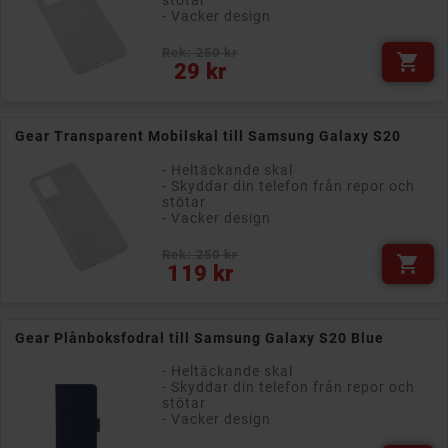
- Vacker design
Rek: 250 kr

Pris
29 kr
Gear Transparent Mobilskal till Samsung Galaxy S20
- Heltäckande skal
- Skyddar din telefon från repor och
stötar
- Vacker design
Rek: 250 kr

Pris
119 kr
Gear Plånboksfodral till Samsung Galaxy S20 Blue
- Heltäckande skal
- Skyddar din telefon från repor och
stötar
- Vacker design