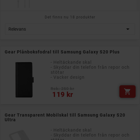
Det finns nu 18 produkter

Relevans
Gear Plånboksfodral till Samsung Galaxy S20 Plus
- Heltäckande skal
- Skyddar din telefon från repor och
stötar
- Vacker design
Rek: 250 kr

Pris
119 kr
Gear Transparent Mobilskal till Samsung Galaxy S20
Ultra
- Heltäckande skal
- Skyddar din telefon från repor och
stötar