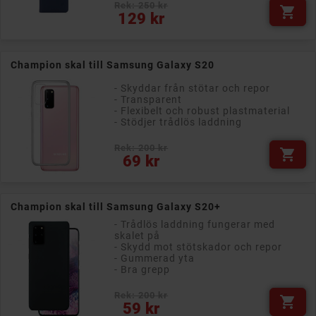
Rek: 250 kr

Pris
129 kr
Champion skal till Samsung Galaxy S20
- Skyddar från stötar och repor
- Transparent
- Flexibelt och robust plastmaterial
- Stödjer trådlös laddning
Rek: 200 kr

Pris
69 kr
Champion skal till Samsung Galaxy S20+
- Trådlös laddning fungerar med
skalet på
- Skydd mot stötskador och repor
- Gummerad yta
- Bra grepp
Rek: 200 kr

Pris
59 kr