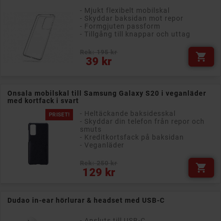
- Mjukt flexibelt mobilskal
- Skyddar baksidan mot repor
- Formgjuten passform
- Tillgång till knappar och uttag
Rek: 195 kr

Pris
39 kr
Onsala mobilskal till Samsung Galaxy S20 i veganläder
med kortfack i svart
- Heltäckande baksidesskal
PRISET!
- Skyddar din telefon från repor och
smuts
- Kreditkortsfack på baksidan
- Veganläder
Rek: 250 kr

Pris
129 kr
Dudao in-ear hörlurar & headset med USB-C
- Ansluts till USB-C