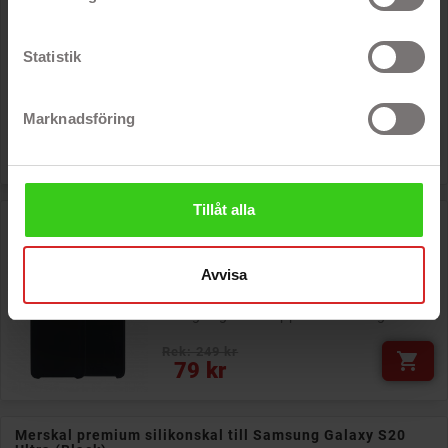
Merskal premium silikonskal till Samsung Galaxy S20
(Black)
- Mjukt flexibelt mobilskal
Statistik
- Skyddar baksidan mot repor
- Formgjuten passform
- Tillgång till knappar och uttag
Marknadsföring
Rek: 249 kr

Pris
49 kr
Tillåt alla
Merskal premium silikonskal till Samsung Galaxy S20
Plus (Black)
- Mjukt flexibelt mobilskal
Avvisa
- Skyddar baksidan mot repor
- Formgjuten passform
- Tillgång till knappar och uttag
Rek: 249 kr

Pris
79 kr
Merskal premium silikonskal till Samsung Galaxy S20