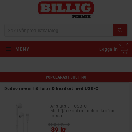
0
MENY
Logga in
POPULÄRAST JUST NU
Dudao in-ear hörlurar & headset med USB-C
- Ansluts till USB-C
- Med fjärrkontroll och mikrofon
- In-ear
Rek: 149 kr
Pris
89 kr