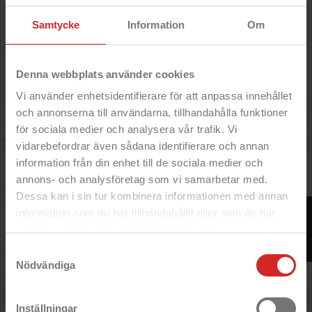
Plånboksfodral med magnetiskt mobilskal till Samsung
S20 Plus (Black)
Samtycke
Information
Om
- Skyddande plånboksfodral
- Med löstagbart magnetiskt
mobilskal
- Exklusivt PU-läder med soft coating
Denna webbplats använder cookies
- Stöd för trådlös laddning
Vi använder enhetsidentifierare för att anpassa innehållet
Rek: 395 kr
och annonserna till användarna, tillhandahålla funktioner

Pris
99 kr
för sociala medier och analysera vår trafik. Vi
vidarebefordrar även sådana identifierare och annan
information från din enhet till de sociala medier och
Plånboksfodral med magnetiskt mobilskal till Samsung
S20 Ultra (Black)
annons- och analysföretag som vi samarbetar med.
- Skyddande plånboksfodral
Dessa kan i sin tur kombinera informationen med annan
- Med löstagbart magnetiskt
FILTER
information som du har tillhandahållit eller som de har
mobilskal
- Exklusivt PU-läder med soft coating
samlat in när du har använt deras tjänster.
- Stöd för trådlös laddning
https://business.safety.google/privacy/
Samtyckesval
Rek: 395 kr
Nödvändiga

Pris
79 kr
Inställningar