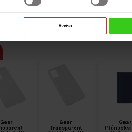
rtar
Avvisa



Gear
Gear
Gear
nsparent
Transparent
Plånboksf