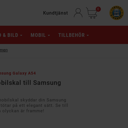
0
Kundtjänst
D & BILD
MOBIL
TILLBEHÖR
amsung Galaxy A54
bilskal till Samsung
 mobilskal skyddar din Samsung
ötar på ett elegant sätt. Se till
an olyckan är framme!