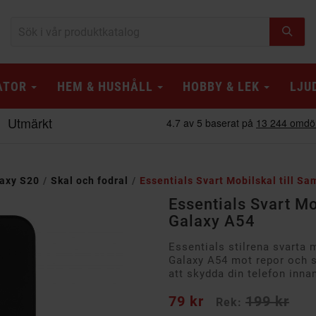
ATOR
HEM & HUSHÅLL
HOBBY & LEK
LJU
axy S20
Skal och fodral
Essentials Svart Mobilskal till S
Essentials Svart Mo
Galaxy A54
Essentials stilrena svarta
Galaxy A54 mot repor och st
att skydda din telefon inn
79 kr
199 kr
Rek: