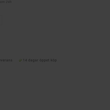
nom 24h
everans
14 dagar öppet köp