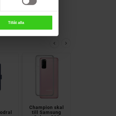
Tillåt alla


Champion skal
Champion ska
odral
till Samsung
till Samsung