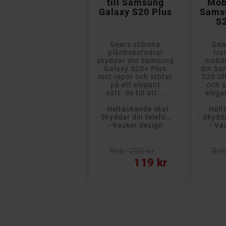
mobilskal till
till Samsung
Mobi
Samsung S20
Galaxy S20 Plus
Sams
Ultra (Black)
S2
Exklusivt
Gears stilrena
Gea
plånboksfodral i hög
plånboksfodral
tra
kvalitet och snygg
skyddar din Samsung
mobil
design som ger ett
Galaxy S20+ Plus
din Sa
bra skydd för din
mot repor och stötar
S20 Ul
mobiltelefon. Inne i
på ett elegant
och s
fodralet finns...
sätt. Se till att...
elegan
- Skyddande plånboksfodral
- Heltäckande skal
- Hel
- Med löstagbart magnetiskt mobilskal
- Skyddar din telefon från repor och stötar
- Exklusivt PU-läder med soft coating
- Vacker design
- Va
- Stöd för trådlös laddning
Rek: 395 kr
Rek: 250 kr
Rek
ris
Pris
Pris
79 kr
119 kr