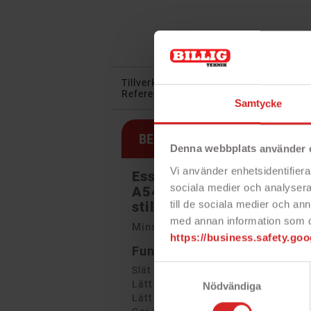
Tillverkare:
Essentials
I lager:
3 ob
Referens:
1111020
Samtycke
BESKRIVNING
Denna webbplats använder 
Vi använder enhetsidentifierar
Essentials svarta m
obils
sociala medier och analysera 
A54
skyddar din telefon m
till de sociala medier och a
stilrent sätt.
med annan information som du 
Minska risken för skador på din t
https://business.safety.goo
Funktioner
Samtyckesval
Slät yta
Lätt att sätta i/ta bort din telefon 
Nödvändiga
Lätt och smal