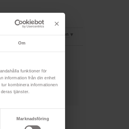
vning
Mer information
Om
andahålla funktioner för
n information från din enhet
 tur kombinera informationen
kal
lefon från repor och stötar
deras tjänster.
Marknadsföring