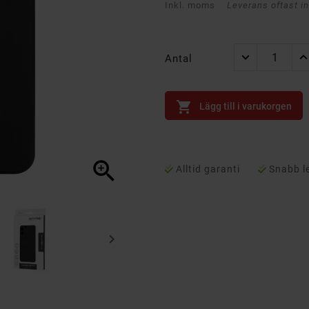
Inkl. moms
Leverans oftast i
Antal

Lägg till i varukorgen

Alltid garanti
Snabb l
