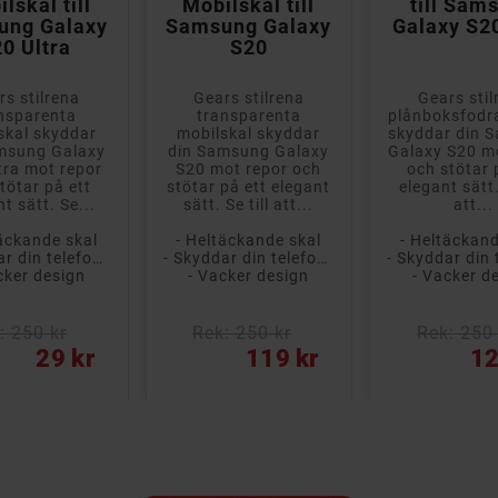
lskal till
Mobilskal till
till Sam
ung Galaxy
Samsung Galaxy
Galaxy S2
0 Ultra
S20
rs stilrena
Gears stilrena
Gears stil
nsparenta
transparenta
plånboksfodral
skal skyddar
mobilskal skyddar
skyddar din 
msung Galaxy
din Samsung Galaxy
Galaxy S20 m
tra mot repor
S20 mot repor och
och stötar 
tötar på ett
stötar på ett elegant
elegant sätt.
t sätt. Se...
sätt. Se till att...
att...
täckande skal
- Heltäckande skal
- Heltäckand
- Skyddar din telefon från repor och stötar
- Skyddar din telefon från repor och stötar
cker design
- Vacker design
- Vacker d
: 250 kr
Rek: 250 kr
Rek: 250 
Pris
Pris
29 kr
119 kr
12