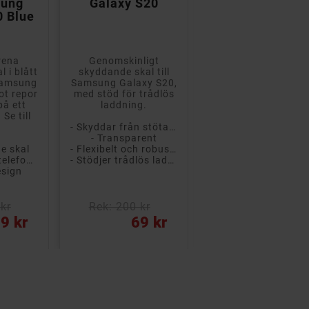
sung
Galaxy S20
Galaxy S20+
0 Blue
rena
Genomskinligt
Skyddande skal till
 i blått
skyddande skal till
Samsung Galaxy
Samsung
Samsung Galaxy S20,
S20+ från Champio
ot repor
med stöd för trådlös
på ett
laddning.
- Trådlös laddning fungerar
 Se till
- Skydd
- Skyddar från stötar och repor
- Gummerad yta
- Transparent
- Bra grepp
e skal
- Flexibelt och robust plastmaterial
- Skyddar din telefon från repor och stötar
- Stödjer trådlös laddning
esign
kr
Rek: 200 kr
Rek: 200 kr
Pris
Pris
9 kr
69 kr
59 kr