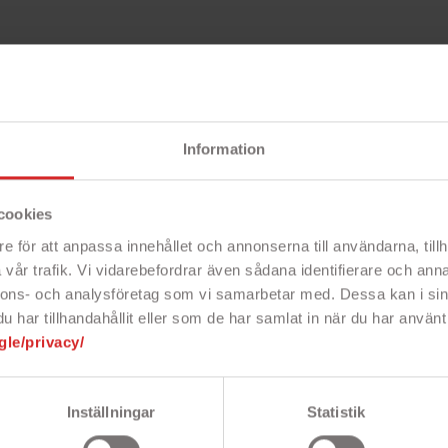
jekt
Beskri
Information
cookies
e för att anpassa innehållet och annonserna till användarna, tillh
kal för Samsung Galaxy
Snabbfakta!
vår trafik. Vi vidarebefordrar även sådana identifierare och anna
ot repor och stötar på ett
nnons- och analysföretag som vi samarbetar med. Dessa kan i sin
- Heltäckande s
- Skyddar din te
har tillhandahållit eller som de har samlat in när du har använt 
elefon!
- Vacker design
gle/privacy/
när du behöver
Inställningar
Statistik