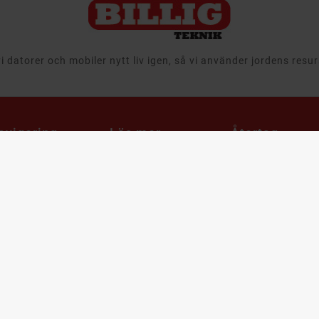
 datorer och mobiler nytt liv igen, så vi använder jordens resu
avigering
Läs mer
Återtag,
Leasing &
egagnat
Välkommen till
Företag
Billigteknik.se
 & Ljud
Att köpa
Ansvar
tor
begagnade
Leveransinformation
produkter
aming
Integritets- och
Cirkulär ekonomi
m & Hushåll
dataskyddspolicy
när det gäller
mobiler, datorer
bby & Lek
Cookies
och it-utrustning
bil
Support & FAQ
Återtag av IT
utrustning och
ampanjer
Våra utmärkelser
produkter
arumärken
Köpvillkor