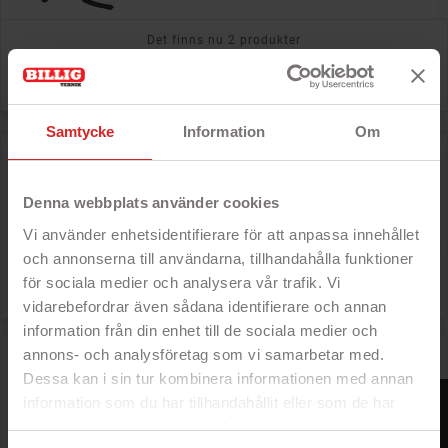
Det finns nu 2 produkter

Relevans
Samtycke
Information
Om
Goobay takfäste för projektor
Denna webbplats använder cookies
Vi använder enhetsidentifierare för att anpassa innehållet
Rek: 350 kr

Pris
279 kr
och annonserna till användarna, tillhandahålla funktioner
för sociala medier och analysera vår trafik. Vi
vidarebefordrar även sådana identifierare och annan
information från din enhet till de sociala medier och
Takfäste för projektor 302-402mm höjd, max 15kg
annons- och analysföretag som vi samarbetar med.
Dessa kan i sin tur kombinera informationen med annan
FILTER
information som du har tillhandahållit eller som de har
samlat in när du har använt deras tjänster.
Rek: 600 kr
