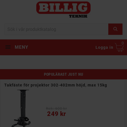
0
MENY
Logga in
POPULÄRAST JUST NU
Takfäste för projektor 302-402mm höjd, max 15kg
Rek: 600 kr
Pris
249 kr