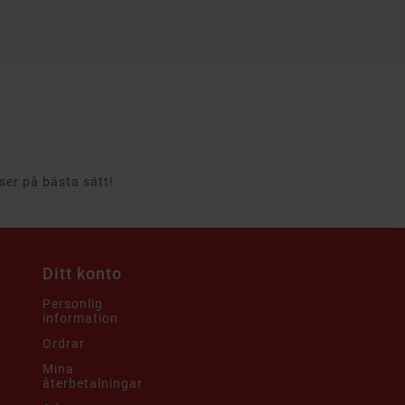
rser på bästa sätt!
Ditt konto
Personlig
information
Ordrar
Mina
återbetalningar