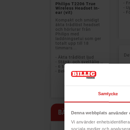
- F
Philips T2206 True
Wireless Headset In-
ear (vit)
Kompakt och smidigt
äkta trådlöst headset
Pri
och hörlurar från
Philips med
laddningsetui som ger
totalt upp till 18
timmars...
De
- Äkta trådlöst ljud
- Stänk- och svettålig design (IPX4)
- 6 timmars batteritid (+ 12 timmar i etuiet)
- Bekväm passform som sitter säkert på plats
Rek: 599 kr
Pris
359 kr
Samtycke
BÄSTSÄLJARE
Denna webbplats använder 
Vi använder enhetsidentifierar
PRISET!
sociala medier och analysera 