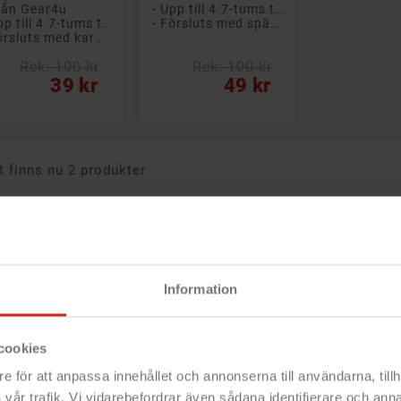
rån Gear4u
- Upp till 4.7-tums telefoner
- Upp till 4.7-tums telefoner
- Försluts med spänne
- Försluts med kardborreband
Rek: 100 kr
Rek: 100 kr
s
Pris
39 kr
49 kr
t finns nu 2 produkter
Information
cookies
e för att anpassa innehållet och annonserna till användarna, tillh
vår trafik. Vi vidarebefordrar även sådana identifierare och anna