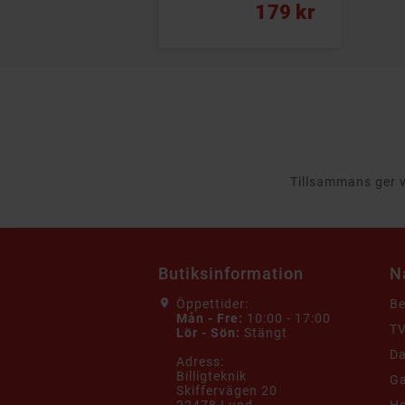
Vanligt pris
Pris
179 kr
Tillsammans ger vi
Butiksinformation
N
Öppettider:
B
Mån - Fre:
10:00 - 17:00
TV
Lör - Sön:
Stängt
Da
Adress:
Billigteknik
G
Skiffervägen 20