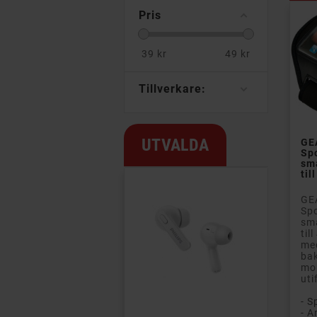
Pris
39
kr
49
kr
Tillverkare:
UTVALDA
GE
Sp
sm
til
GE
Sp
sm
til
me
bak
mob
uti
