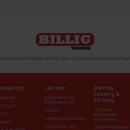
 datorer och mobiler nytt liv igen, så vi använder jordens resu
avigering
Läs mer
Återtag,
Leasing &
egagnat
Välkommen till
Företag
Billigteknik.se
 & Ljud
Att köpa
Ansvar
tor
begagnade
Leveransinformation
produkter
aming
Integritets- och
Cirkulär ekonomi