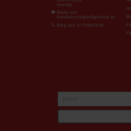
22478 Lund
He
Sverige
Ho
Maila oss:
Mo
Kundservice@billigteknik.se
K
Ring oss:
0774433334
V