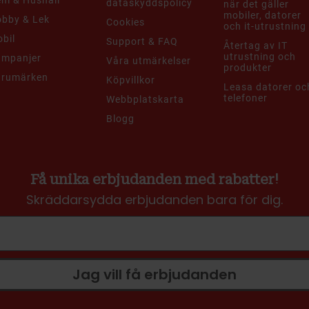
m & Hushåll
dataskyddspolicy
när det gäller
mobiler, datorer
bby & Lek
Cookies
och it-utrustning
bil
Support & FAQ
Återtag av IT
utrustning och
ampanjer
Våra utmärkelser
produkter
arumärken
Köpvillkor
Leasa datorer oc
telefoner
Webbplatskarta
Blogg
Få unika erbjudanden med rabatter!
Skräddarsydda erbjudanden bara för dig.
Jag vill få erbjudanden