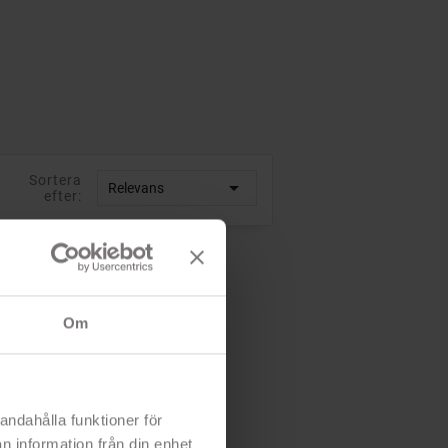
Sortera

Relevans
efter:
Om
andahålla funktioner för
n information från din enhet