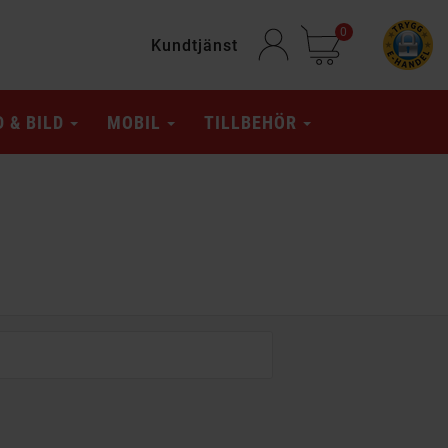
0
Kundtjänst
D & BILD
MOBIL
TILLBEHÖR