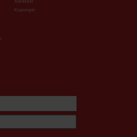
Adresser
Kuponger
h