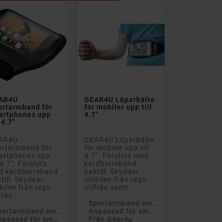


AR4U
GEAR4U Löparbälte
ortarmband för
för mobiler upp till
artphones upp
4.7"
l 4.7"
AR4U
GEAR4U Löparbälte
ortarmband för
för mobiler upp till
artphones upp
4.7". Försluts med
l 4.7". Försluts
kardborreband
d kardborreband
baktill. Skyddar
till. Skyddar
mobilen från regn
ilen från regn
utifrån samt...
från...
- Sportarmband smartphone
- Sportarmband smartphone
- Anpassad för smartphones
- Anpassad för smartphones
- Från Gear4u