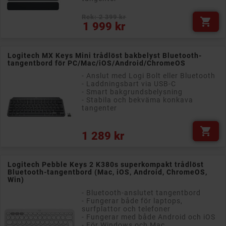
Rek: 2 399 kr

Pris
1 999 kr
Logitech MX Keys Mini trådlöst bakbelyst Bluetooth-
tangentbord för PC/Mac/iOS/Android/ChromeOS
- Anslut med Logi Bolt eller Bluetooth
- Laddningsbart via USB-C
- Smart bakgrundsbelysning
- Stabila och bekväma konkava
tangenter

Pris
1 289 kr
Logitech Pebble Keys 2 K380s superkompakt trådlöst
Bluetooth-tangentbord (Mac, iOS, Android, ChromeOS,
Win)
- Bluetooth-anslutet tangentbord
- Fungerar både för laptops,
surfplattor och telefoner
- Fungerar med både Android och iOS
- För Windows och Mac