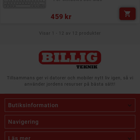

Pris
459 kr
Visar 1 - 12 av 12 produkter
Tillsammans ger vi datorer och mobiler nytt liv igen, så vi
använder jordens resurser på bästa sätt!
Butiksinformation

Navigering
Läs mer
