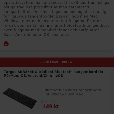
operativsystem man använder. Till skillnad från många
övriga trådlösa produkter är man garanterad
kompatibilitet. Det finns ingen anledning att oroa sig
för huruvida tangentbordet passar ihop med Mac,
Windows eller andra system. Allt fungerar. En stor
fördel, som sällan nämns, är att bluetooth tangentbord
även fungerar med mobiltelefoner och surfplattor.
Såväl Android- som iOS-baserade.
POPULÄRAST JUST NU
r
Logitech MK370 trådlöst tangentbord och mus med Lo
Bolt och Bluetooth
- Prisvärt set med mus och
tangentbord
- 3-knappars mus
- 1000 dpi
- Anslut trådlöst med Bolt eller
Bluetooth
Pris
529 kr