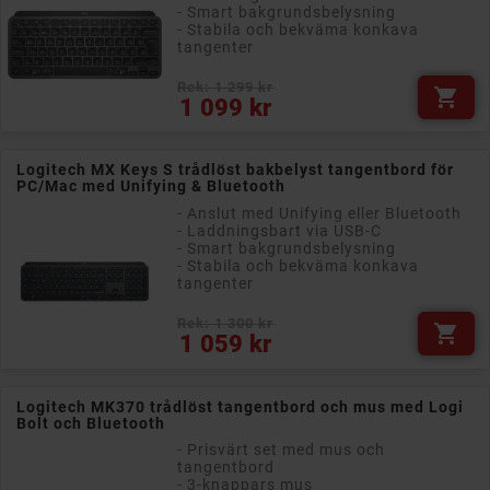
- Smart bakgrundsbelysning
- Stabila och bekväma konkava
tangenter
Rek: 1 299 kr

Pris
1 099 kr
Logitech MX Keys S trådlöst bakbelyst tangentbord för
PC/Mac med Unifying & Bluetooth
- Anslut med Unifying eller Bluetooth
- Laddningsbart via USB-C
- Smart bakgrundsbelysning
- Stabila och bekväma konkava
tangenter
Rek: 1 300 kr

Pris
1 059 kr
Logitech MK370 trådlöst tangentbord och mus med Logi
Bolt och Bluetooth
- Prisvärt set med mus och
tangentbord
- 3-knappars mus