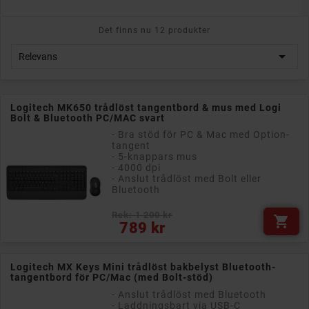
Det finns nu 12 produkter

Relevans
Logitech MK650 trådlöst tangentbord & mus med Logi
Bolt & Bluetooth PC/MAC svart
- Bra stöd för PC & Mac med Option-
tangent
- 5-knappars mus
- 4000 dpi
- Anslut trådlöst med Bolt eller
Bluetooth
Rek: 1 200 kr

Pris
789 kr
Logitech MX Keys Mini trådlöst bakbelyst Bluetooth-
tangentbord för PC/Mac (med Bolt-stöd)
- Anslut trådlöst med Bluetooth
- Laddningsbart via USB-C