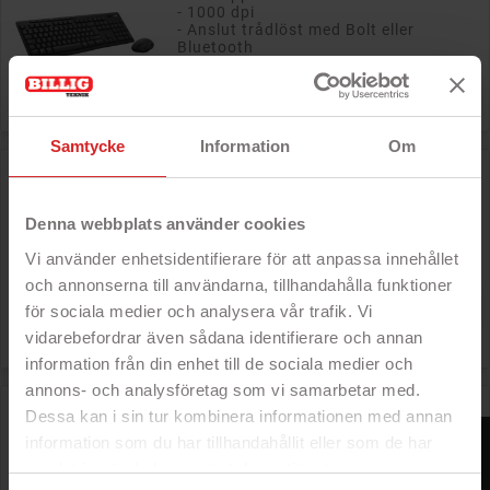
- 1000 dpi
- Anslut trådlöst med Bolt eller
Bluetooth

Pris
529 kr
Samtycke
Information
Om
Targus AKB864NO trådlöst Bluetooth-tangentbord för
PC/Mac/iOS/Android/ChromeOS
Denna webbplats använder cookies
- Bluetooth-anslutet tangentbord
- För Windows och Mac
Vi använder enhetsidentifierare för att anpassa innehållet
och annonserna till användarna, tillhandahålla funktioner
Rek: 299 kr

för sociala medier och analysera vår trafik. Vi
Pris
149 kr
vidarebefordrar även sådana identifierare och annan
information från din enhet till de sociala medier och
annons- och analysföretag som vi samarbetar med.
Targus AKB872NO trådlöst Bluetooth-tangentbord
Dessa kan i sin tur kombinera informationen med annan
FILTER
information som du har tillhandahållit eller som de har
- Bluetooth-anslutet tangentbord
samlat in när du har använt deras tjänster.
- Främst för ChromeBook / ChromeOS