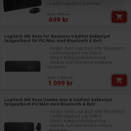
- Laddningsbara batterier
Rek: 999 kr

Pris
699 kr
Logitech MX Keys for Business trådlöst bakbelyst
tangentbord för PC/Mac med Bluetooth & Bolt
- Anslut med Logi Bolt eller Bluetooth
- Laddningsbart via USB-C
- Smart bakgrundsbelysning
- Stabila och bekväma konkava
tangenter
Rek: 1 300 kr

Pris
1 099 kr
Logitech MX Keys Combo mus & trådlöst bakbelyst
tangentbord PC/MAC med Bluetooth & Bolt
- Anslut med Logi Bolt eller Bluetooth
- Laddningsbart via USB-C
- Smart bakgrundsbelysning
- Stabila och bekväma konkava
tangenter