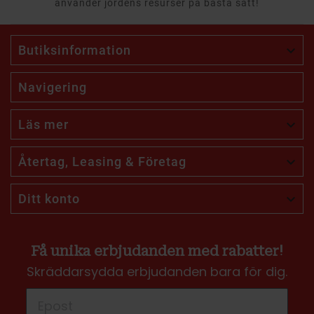
använder jordens resurser på bästa sätt!
Butiksinformation

Navigering
Läs mer

Återtag, Leasing & Företag

Ditt konto

Få unika erbjudanden med rabatter!
Skräddarsydda erbjudanden bara för dig.