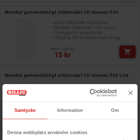
Merskal genomskinligt silikonskal till Huawei P20
- Mjukt flexibelt mobilskal
- Skyddar baksidan mot repor
- Formgjuten passform
- Tillgång till knappar och uttag
Rek: 195 kr

Pris
15 kr
Merskal genomskinligt silikonskal till Huawei P20 Lite
- Mjukt flexibelt mobilskal
- Skyddar baksidan mot repor
- Formgjuten passform
- Tillgång till knappar och uttag
Samtycke
Information
Om
Rek: 195 kr

Pris
15 kr
Denna webbplats använder cookies
Merskal genomskinligt silikonskal till Huawei P20 Pro