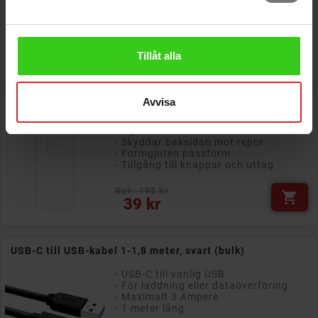
- Formgjuten passform
- Tillgång till knappar och uttag
Rek: 195 kr

Tillåt alla
Pris
29 kr
Avvisa
Merskal genomskinligt silikonskal till Huawei P30 Pro
- Mjukt flexibelt mobilskal
- Skyddar baksidan mot repor
- Formgjuten passform
- Tillgång till knappar och uttag
Rek: 195 kr

Pris
39 kr
USB-C till USB-kabel 1-1,8 meter, svart (bulk)
- USB-C till vanlig USB
- För laddning eller dataöverföring
- Maximalt 3 Ampere
- 1 meter lång