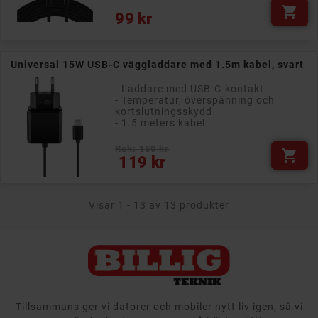

Pris
99 kr
Universal 15W USB-C väggladdare med 1.5m kabel, svart
- Laddare med USB-C-kontakt
- Temperatur, överspänning och
kortslutningsskydd
- 1.5 meters kabel
Rek: 150 kr

Pris
119 kr
Visar 1 - 13 av 13 produkter
Tillsammans ger vi datorer och mobiler nytt liv igen, så vi