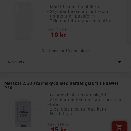
- Mjukt flexibelt mobilskal
- Skyddar baksidan mot repor
- Formgjuten passform
- Tillgång till knappar och uttag
Rek: 195 kr
Pris
19 kr
Det finns nu 13 produkter

Relevans
Merskal 2.5D skärmskydd med härdat glas till Huawei
P20
- Genomskinligt skärmskydd
- Skyddar din telefon från repor och
stötar
- 2.5D-glas med rundad kant
- Härdat glas
Rek: 195 kr

Pris
15 kr