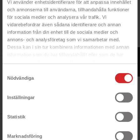
Vi använder enhetsidentifierare för att anpassa innehållet
- Mjukt flexibelt mobilskal
och annonserna till användarna, tillhandahålla funktioner
- Skyddar baksidan mot repor
för sociala medier och analysera vår trafik. Vi
- Formgjuten passform
- Tillgång till knappar och uttag
vidarebefordrar även sådana identifierare och annan
information från din enhet till de sociala medier och
Rek: 195 kr

Pris
19 kr
annons- och analysföretag som vi samarbetar med.
Dessa kan i sin tur kombinera informationen med annan
FILTER
information som du har tillhandahållit eller som de har
Merskal genomskinligt silikonskal till Huawei P30
samlat in när du har använt deras tjänster.
https://business.safety.google/privacy/
Samtyckesval
- Mjukt flexibelt mobilskal
- Skyddar baksidan mot repor
Nödvändiga
- Formgjuten passform
- Tillgång till knappar och uttag
Inställningar
Rek: 195 kr

Pris
29 kr
Statistik
Merskal genomskinligt silikonskal till Huawei P30 Lite
- Mjukt flexibelt mobilskal
Marknadsföring
- Skyddar baksidan mot repor