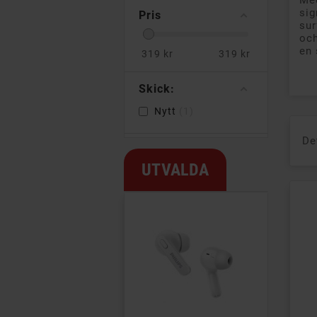
Med
sig
Pris
sur
och
en 
319
kr
319
kr
Skick:
Nytt
1
De
UTVALDA