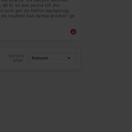
 surfplatta. Du kanske behöver
då är en bra penna till din
or som ger en bättre navigering
er en student kan denna produkt ge
Sortera

Relevans
efter: