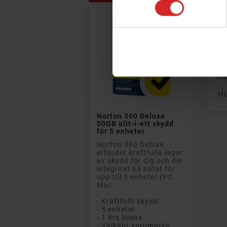
Hu
PRISET!
Vi
Vi
Hu
Ka
Hu

Norton 360 Deluxe
50GB allt-i-ett skydd
för 5 enheter
Norton 360 Deluxe
erbjuder kraftfulla lager
av skydd för dig och din
integritet på nätet för
upp till 5 enheter (PC,
Mac...
- Kraftfullt skydd
- 5 enheter
- 1 års licens
- Välkänt varumärke