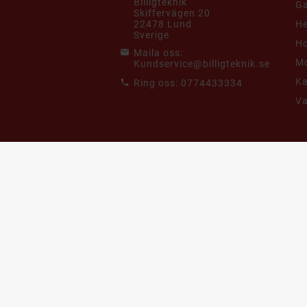
Billigteknik
G
Skiffervägen 20
22478 Lund
He
Sverige
Ho
Maila oss:
Mo
Kundservice@billigteknik.se
K
Ring oss:
0774433334
V