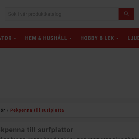
ATOR
HEM & HUSHÅLL
HOBBY & LEK
LJU
hör
Pekpenna till surfplatta
kpenna till surfplattor