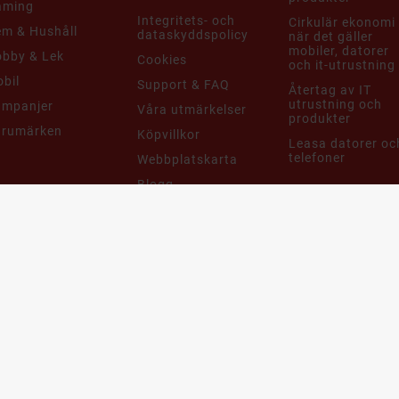
aming
Integritets- och
Cirkulär ekonomi
m & Hushåll
dataskyddspolicy
när det gäller
mobiler, datorer
bby & Lek
Cookies
och it-utrustning
bil
Support & FAQ
Återtag av IT
utrustning och
ampanjer
Våra utmärkelser
produkter
arumärken
Köpvillkor
Leasa datorer oc
telefoner
Webbplatskarta
Blogg
Få unika erbjudanden med rabatter!
Skräddarsydda erbjudanden bara för dig.
Jag vill få erbjudanden