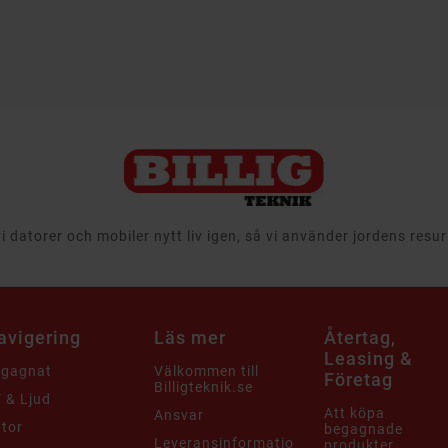
 datorer och mobiler nytt liv igen, så vi använder jordens resu
avigering
Läs mer
Återtag,
Leasing &
egagnat
Välkommen till
Företag
Billigteknik.se
 & Ljud
Att köpa
Ansvar
tor
begagnade
Leveransinformation
produkter