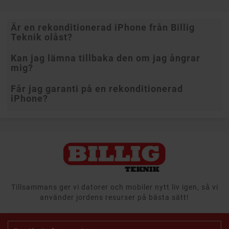
Är en rekonditionerad iPhone från Billig
Teknik olåst?
Kan jag lämna tillbaka den om jag ångrar
Ja. Alla rekonditionerade iPhone-modeller hos
mig?
oss fungerar med vilket operatörssimkort som
helst. Du behöver inte teckna något abonnemang
via oss eller någon annan.
Får jag garanti på en rekonditionerad
Ja. Billig Teknik erbjuder 14 dagars öppet köp,
iPhone?
både online och i butik. Om telefonen inte känns
rätt när den kommer, kan du skicka tillbaka den
inom två veckor och få pengarna tillbaka.
Ja. Varje rekonditionerad iPhone levereras med
12 månaders garanti utöver den 3-åriga
reklamationsrätten enligt konsumentköplagen.
Tillsammans ger vi datorer och mobiler nytt liv igen, så vi
använder jordens resurser på bästa sätt!