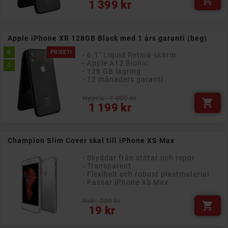

Pris
1 399 kr
Apple iPhone XR 128GB Black med 1 års garanti (beg)
B
PRISET!
- 6.1" Liquid Retina-skärm
- Apple A12 Bionic
C
- 128 GB lagring
- 12 månaders garanti
Nypris: 7 000 kr

Pris
1 199 kr
Champion Slim Cover skal till iPhone XS Max
- Skyddar från stötar och repor
- Transparent
- Flexibelt och robust plastmaterial
- Passar iPhone XS Max
Rek: 200 kr

Pris
19 kr