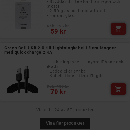
- Skyddar din telefon från repor och
stötar
- 2.5D-glas med rundad kant
- Härdat glas
Rek: 195 kr

Pris
59 kr
Green Cell USB 2.0 till Lightningkabel i flera längder
med quick charge 2.4A
- Lightningkabel till nyare iPhone och
iPads
- Ladda eller synka
- Kabeln finns i flera längder
Rek: 180 kr

Pris
79 kr
Visar 1 - 24 av 57 produkter
Visa fler produkter