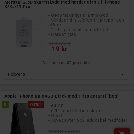
Merskal 2.5D skärmskydd med härdat glas till iPhone
X/Xs/11 Pro
- Genomskinligt skärmskydd
- Skyddar din telefon från repor och
stötar
- 2.5D-glas med rundad kant
- Härdat glas
Rek: 195 kr
Pris
19 kr
Det finns nu 57 produkter

Relevans
Apple iPhone XR 64GB Black med 1 års garanti (beg)
B
PRISET!
- 64 GB
- 6,1" Liquid Retina skärm
- Olåst
- AC-adapter och laddkabel medföljer
Nypris: 6 500 kr