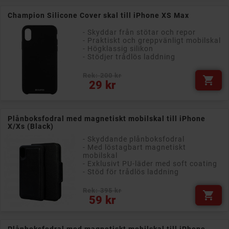
Champion Silicone Cover skal till iPhone XS Max
- Skyddar från stötar och repor
- Praktiskt och greppvänligt mobilskal
- Högklassig silikon
- Stödjer trådlös laddning
Rek: 200 kr

Pris
29 kr
Plånboksfodral med magnetiskt mobilskal till iPhone
X/Xs (Black)
- Skyddande plånboksfodral
- Med löstagbart magnetiskt
mobilskal
- Exklusivt PU-läder med soft coating
- Stöd för trådlös laddning
Rek: 395 kr

Pris
59 kr