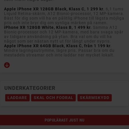
Apple iPhone XR 128GB Black, Klass C, 1 299 kr
.
6,1 tums
Liquid Retina-skärm, A12 Bionic-processor, 12 MP-kamera.
Bäst för dig som vill ha en pålitlig iPhone till lägsta möjliga
pris och inte bryr dig om synliga märken på ramen.
iPhone XR 128GB White, Klass B, 1 499 kr
.
Samma A12
Bionic-processor och 12 MP-kamera, med bara svaga spår
av tidigare användning på ytan. Bra val om du vill ha
något som ser nästan nytt ut för långt under nypris.
Apple iPhone XR 64GB Black, Klass C, från 1 199 kr
.
Mindre lagringsutrymme, lägre pris. Passar bra om du
mestadels streamar och inte laddar ner mycket lokalt.
UNDERKATEGORIER
LADDARE
SKAL OCH FODRAL
SKÄRMSKYDD
POPULÄRAST JUST NU