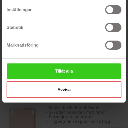
- Formgjuten passform
- Tillgång till knappar och uttag
Inställningar
Rek: 249 kr

Pris
39 kr
Statistik
Merskal premium silikonskal till iPhone X/Xs (Gray)
Marknadsföring
- Mjukt flexibelt mobilskal
- Skyddar baksidan mot repor
- Formgjuten passform
- Tillgång till knappar och uttag
Tillåt alla
Rek: 249 kr

Pris
29 kr
Avvisa
Merskal premium silikonskal till iPhone X/Xs (Pink)
- Mjukt flexibelt mobilskal
- Skyddar baksidan mot repor
- Formgjuten passform
- Tillgång till knappar och uttag