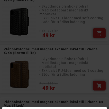
X/Xs (Black Elite)
- Skyddande plånboksfodral
- Med löstagbart magnetiskt
mobilskal
- Exklusivt PU-läder med soft coating
- Stöd för trådlös laddning
Rek: 395 kr

Pris
49 kr
Plånboksfodral med magnetiskt mobilskal till iPhone
X/Xs (Brown Elite)
- Skyddande plånboksfodral
- Med löstagbart magnetiskt
mobilskal
- Exklusivt PU-läder med soft coating
- Stöd för trådlös laddning
Rek: 395 kr

Pris
49 kr
Plånboksfodral med magnetiskt mobilskal till iPhone Xs
Max (Black)