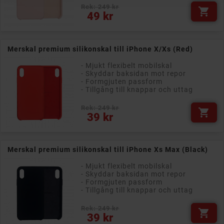
Rek: 249 kr

Pris
49 kr
Merskal premium silikonskal till iPhone X/Xs (Red)
- Mjukt flexibelt mobilskal
- Skyddar baksidan mot repor
- Formgjuten passform
- Tillgång till knappar och uttag
Rek: 249 kr

Pris
39 kr
Merskal premium silikonskal till iPhone Xs Max (Black)
- Mjukt flexibelt mobilskal
- Skyddar baksidan mot repor
- Formgjuten passform
- Tillgång till knappar och uttag
Rek: 249 kr

Pris
39 kr