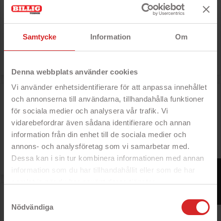
- Skyddande plånboksfodral
- Med löstagbart magnetiskt
mobilskal
- Exklusivt PU-läder med soft coating
Samtycke
Information
Om
- Stöd för trådlös laddning
Rek: 395 kr

Pris
79 kr
Denna webbplats använder cookies
Vi använder enhetsidentifierare för att anpassa innehållet
Merskal premium silikonskal till iPhone X/Xs (Black)
och annonserna till användarna, tillhandahålla funktioner
- Mjukt flexibelt mobilskal
för sociala medier och analysera vår trafik. Vi
- Skyddar baksidan mot repor
vidarebefordrar även sådana identifierare och annan
- Formgjuten passform
- Tillgång till knappar och uttag
information från din enhet till de sociala medier och
annons- och analysföretag som vi samarbetar med.
Rek: 249 kr

Pris
39 kr
Dessa kan i sin tur kombinera informationen med annan
FILTER
information som du har tillhandahållit eller som de har
samlat in när du har använt deras tjänster.
Merskal premium silikonskal till iPhone X/Xs (Blue)
https://business.safety.google/privacy/
Samtyckesval
Nödvändiga
- Mjukt flexibelt mobilskal
- Skyddar baksidan mot repor