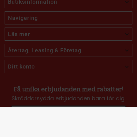
Butiksinformation

Navigering
Läs mer

Återtag, Leasing & Företag

Ditt konto

Få unika erbjudanden med rabatter!
Skräddarsydda erbjudanden bara för dig.
Jag vill få erbjudanden