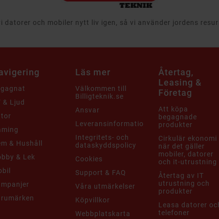
 datorer och mobiler nytt liv igen, så vi använder jordens resu
avigering
Läs mer
Återtag,
Leasing &
egagnat
Välkommen till
Företag
Billigteknik.se
 & Ljud
Att köpa
Ansvar
tor
begagnade
Leveransinformation
produkter
aming
Integritets- och
Cirkulär ekonomi
m & Hushåll
dataskyddspolicy
när det gäller
mobiler, datorer
bby & Lek
Cookies
och it-utrustning
bil
Support & FAQ
Återtag av IT
utrustning och
ampanjer
Våra utmärkelser
produkter
arumärken
Köpvillkor
Leasa datorer oc
telefoner
Webbplatskarta