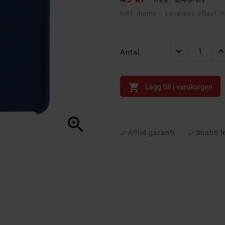
Inkl. moms
Leverans oftast i
Antal

Lägg till i varukorgen

Alltid garanti
Snabb l