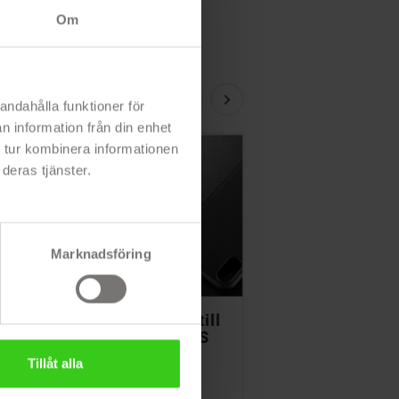
Om
andahålla funktioner för
n information från din enhet
PRISET!
 tur kombinera informationen
deras tjänster.
Marknadsföring


a
Baseus skal till
Transparent sk
 till
iPhone X/XS
till iPhone XS
 / XS
Max
Tillåt alla
lue
co