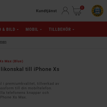
0
Kundtjänst
D & BILD
MOBIL
TILLBEHÖR
 Xs Max (Blue)
ikonskal till iPhone Xs
 i premiumkvalitet, tillverkad av
ssform till din mobiltelefon.
alla telefonens knappar och
 iPhone Xs Max.