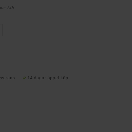
nom 24h
everans
14 dagar öppet köp