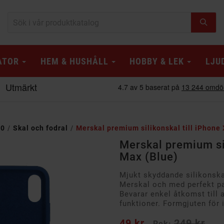
ATOR
HEM & HUSHÅLL
HOBBY & LEK
LJU
10
Skal och fodral
Merskal premium silikonskal till iPhone
Merskal premium sil
Max (Blue)
Mjukt skyddande silikonskal
Merskal och med perfekt pa
Bevarar enkel åtkomst till 
funktioner. Formgjuten för
49 kr
249 kr
Rek: