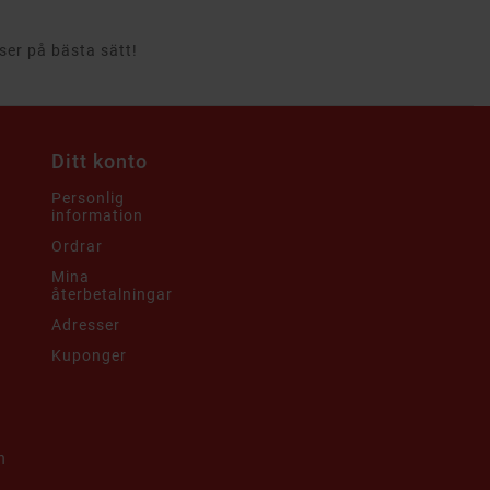
rser på bästa sätt!
Ditt konto
Personlig
information
Ordrar
Mina
återbetalningar
Adresser
Kuponger
h