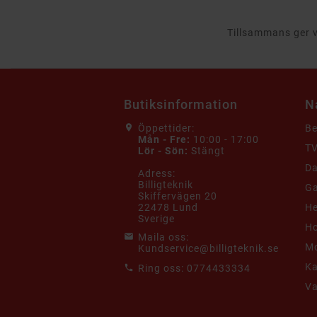
Tillsammans ger vi
Butiksinformation
N
Öppettider:
B
Mån - Fre:
10:00 - 17:00
TV
Lör - Sön:
Stängt
Da
Adress:
Billigteknik
G
Skiffervägen 20
22478 Lund
He
Sverige
Ho
Maila oss:
Mo
Kundservice@billigteknik.se
K
Ring oss:
0774433334
V