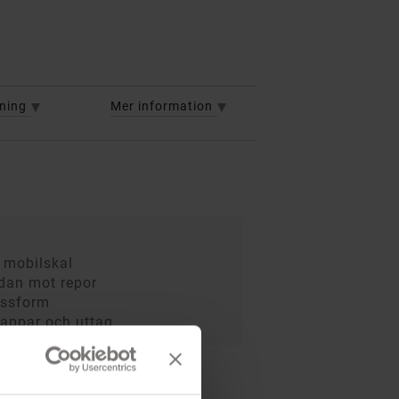
vning
Mer information
t mobilskal
dan mot repor
assform
knappar och uttag