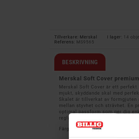
Tillverkare:
Merskal
I lager:
14 obj
Referens:
MS9565
BESKRIVNING
Merskal Soft Cover premium 
Merskal Soft Cover är ett perfekt 
mjukt, skyddande skal med perfe
Skalet är tillverkat av formgjuten
mellan styvhet och strävhet. En p
optimal passform som ger dig enke
reglage och knappar.
Färg: Blått.