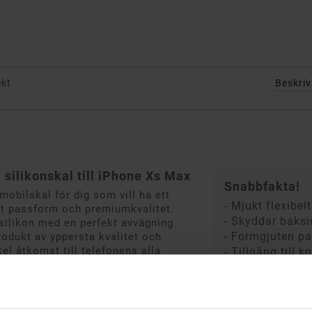
ekt
Beskri
silikonskal till iPhone Xs Max
Snabbfakta!
mobilskal för dig som vill ha ett
- Mjukt flexibel
kt passform och premiumkvalitet.
- Skyddar baksi
 silikon med en perfekt avvägning
- Formgjuten p
rodukt av yppersta kvalitet och
l åtkomst till telefonens alla
- Tillgång till 