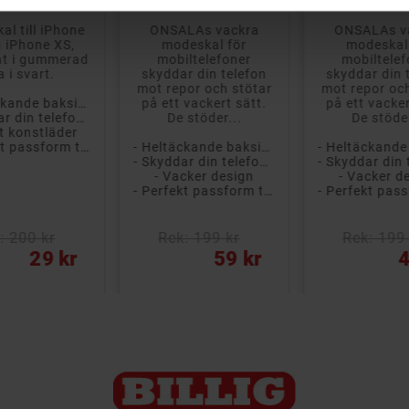
al till iPhone
ONSALAs vackra
ONSALAs v
 iPhone XS,
modeskal för
modeskal
kat i gummerad
mobiltelefoner
mobiltelef
a i svart.
skyddar din telefon
skyddar din 
mot repor och stötar
mot repor och
- Heltäckande baksidesskal
på ett vackert sätt.
på ett vacker
- Skyddar din telefon från repor och smuts
De stöder...
De stöder
rt konstläder
- Perfekt passform till iPhone X/XS
- Heltäckande baksidesskal
- Skyddar din telefon från repor och smuts
- Vacker design
- Vacker d
- Perfekt passform till iPhone X/XS
: 200 kr
Rek: 199 kr
Rek: 199 
Pris
Pris
29 kr
59 kr
4