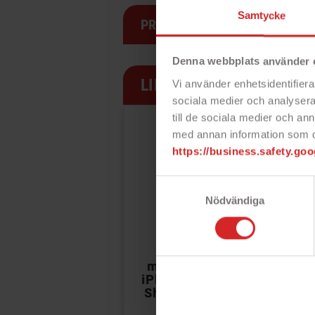
Samtycke
PRODUKTSPECIFIKATION
Denna webbplats använder 
LIKNANDE PRODUKTER
Vi använder enhetsidentifierar
sociala medier och analysera 
PRISET!
PRISET!
till de sociala medier och a
med annan information som du 
https://business.safety.goo
Samtyckesval
Nödvändiga


Onsala
Onsala
Cham
mobilskal till
mobilskal till
Hard
iPhone X / XS
iPhone XS Max
iPh
Shine Poppy
Shine Vintage
Chamomile
Birds