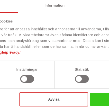
Information
cookies
e för att anpassa innehållet och annonserna till användarna, tillh
vår trafik. Vi vidarebefordrar även sådana identifierare och anna
PRISET!
PRISET!
nnons- och analysföretag som vi samarbetar med. Dessa kan i sin
har tillhandahållit eller som de har samlat in när du har använt 
gle/privacy/
Inställningar
Statistik



pion Matte
Onsala
Onsal
 skal till
mobilskal till
mobilskal
one X/XS
iPhone X / XS
iPhone X
Avvisa
Soft Black Cobra
Soft B
Maroc