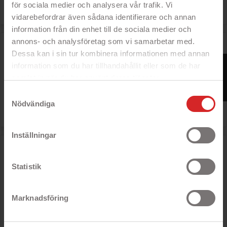
79 kr
för sociala medier och analysera vår trafik. Vi
vidarebefordrar även sådana identifierare och annan
information från din enhet till de sociala medier och
annons- och analysföretag som vi samarbetar med.
Havit Proline optisk trådad mus
Dessa kan i sin tur kombinera informationen med annan
FILTER
information som du har tillhandahållit eller som de har
- 2400 DPI
- 4-knappars mus
samlat in när du har använt deras tjänster.
https://business.safety.google/privacy/
Samtyckesval
Rek: 100 kr

Pris
69 kr
Nödvändiga
Inställningar
Deltaco MS-771 optisk mus
Statistik
- 1000 DPI
- 3-knappars mus
Rek: 129 kr
Marknadsföring

Pris
99 kr