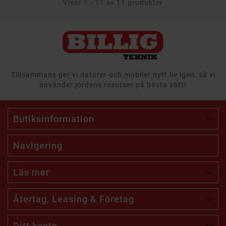
Visar 1 - 11 av 11 produkter
Tillsammans ger vi datorer och mobiler nytt liv igen, så vi
använder jordens resurser på bästa sätt!
Butiksinformation

Navigering
Läs mer

Återtag, Leasing & Företag

Ditt konto