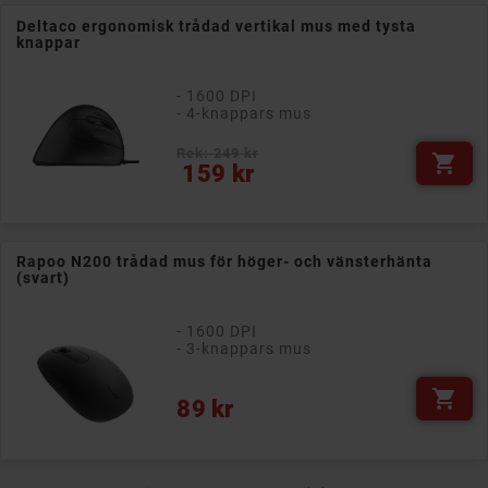
Deltaco ergonomisk trådad vertikal mus med tysta
knappar
- 1600 DPI
- 4-knappars mus
Rek: 249 kr

Pris
159 kr
Rapoo N200 trådad mus för höger- och vänsterhänta
(svart)
- 1600 DPI
- 3-knappars mus

Pris
89 kr