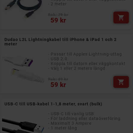
- 2 meter
Rek: 79 kr

Pris
59 kr
Dudao L2L Lightningkabel till iPhone & iPad 1 och 2
meter
- Passar till Apples Lightning-uttag
- USB 2.0
- Koppla till datorn eller väggkontakt
- Välj 1 eller 2 meters längd
Rek: 89 kr

Pris
59 kr
USB-C till USB-kabel 1-1,8 meter, svart (bulk)
- USB-C till vanlig USB
- För laddning eller dataöverföring
- Maximalt 3 Ampere
- 1 meter lång