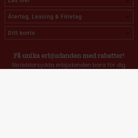
Läs mer

Återtag, Leasing & Företag

Ditt konto

Få unika erbjudanden med rabatter!
Skräddarsydda erbjudanden bara för dig.
Jag vill få erbjudanden