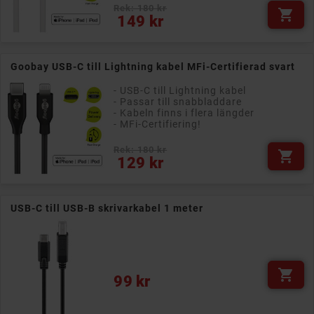
Rek: 180 kr

Pris
149 kr
Goobay USB-C till Lightning kabel MFi-Certifierad svart
- USB-C till Lightning kabel
- Passar till snabbladdare
- Kabeln finns i flera längder
- MFi-Certifiering!
Rek: 180 kr

Pris
129 kr
USB-C till USB-B skrivarkabel 1 meter

Pris
99 kr