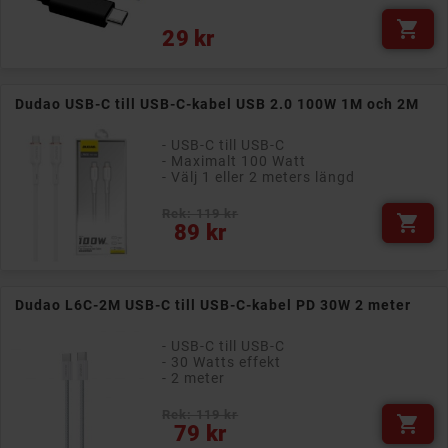

Pris
29 kr
Dudao USB-C till USB-C-kabel USB 2.0 100W 1M och 2M
- USB-C till USB-C
- Maximalt 100 Watt
- Välj 1 eller 2 meters längd
Rek: 119 kr

Pris
89 kr
Dudao L6C-2M USB-C till USB-C-kabel PD 30W 2 meter
- USB-C till USB-C
- 30 Watts effekt
- 2 meter
Rek: 119 kr

Pris
79 kr