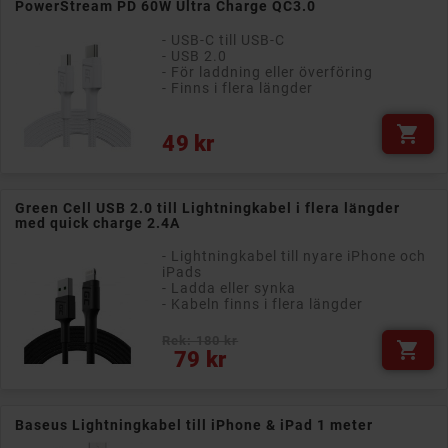
PowerStream PD 60W Ultra Charge QC3.0
- USB-C till USB-C
- USB 2.0
- För laddning eller överföring
- Finns i flera längder

Pris
49 kr
Green Cell USB 2.0 till Lightningkabel i flera längder
med quick charge 2.4A
- Lightningkabel till nyare iPhone och
iPads
- Ladda eller synka
- Kabeln finns i flera längder
Rek: 180 kr

Pris
79 kr
Baseus Lightningkabel till iPhone & iPad 1 meter