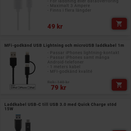
- För laddning eller dataöverföring
- Maximalt 3 Ampere
- Finns i flera längder

Pris
49 kr
MFi-godkänd USB Lightning och microUSB laddkabel 1m
- Passar iPhones lightning-kontakt
- Passar iPhones samt många
Android-telefoner
- 1 meters kabel
- MFI-godkänd kvalité
Rek: 140 kr

Pris
79 kr
Laddkabel USB-C till USB 3.0 med Quick Charge stöd
15W