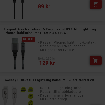

Pris
89 kr
Elegant & extra robust MFi-godkänd USB till Lightning
iPhone-laddkabel max. 5V 2.4A (12W)
PRISET!
- Passar iPhones lightning-kontakt
- Kabeln finns i flera längder
- MFI-godkänd kvalité
Rek: 230 kr

Pris
129 kr
Goobay USB-C till Lightning kabel MFi-Certifierad vit
- USB-C till Lightning kabel
- Passar till snabbladdare
- Kabeln finns i flera längder
- MFi-Certifiering!