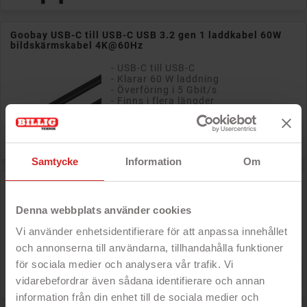
Goobay USB-C till USB-C USB 3.2 gen 1 laddkabel 60W
bildskärmskabel 4K@60Hz
- USB-C till USB-C
- Klarar 60 W laddning
- Överföring i 5 Gbit/s
- Finns i flera längder

Pris
79 kr
Samtycke
Information
Om
Goobay Laddkabel i textil USB-C till USB-C 60 Watt
- USB-C till USB-C
Denna webbplats använder cookies
- Tåligt textilmaterial
- För laddning eller överföring
Vi använder enhetsidentifierare för att anpassa innehållet
- Finns i flera längder
och annonserna till användarna, tillhandahålla funktioner
för sociala medier och analysera vår trafik. Vi

Pris
59 kr
vidarebefordrar även sådana identifierare och annan
information från din enhet till de sociala medier och