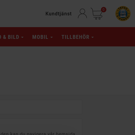
0
Kundtjänst
D & BILD
MOBIL
TILLBEHÖR
tiden kan du navigera vår hemsida