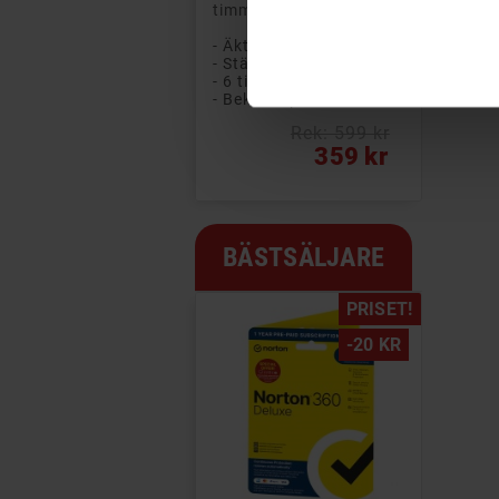
timmars...
- Äkta trådlöst ljud
- Stänk- och svettålig design (IPX4)
- 6 timmars batteritid (+ 12 timmar i etuiet)
- Bekväm passform som sitter säkert på plats
Rek: 599 kr
Pris
359 kr
BÄSTSÄLJARE
PRISET!
-20 KR