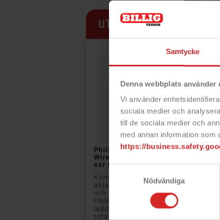
i j
UTVALDA
Samtycke
Denna webbplats använder 
Vi använder enhetsidentifierar
sociala medier och analysera 
till de sociala medier och a
med annan information som du 

https://business.safety.goo
Philips T2206 True
Wireless Headset In-
ear (vit)
Samtyckesval
Kompakt och smidigt
Nödvändiga
äkta trådlöst headset
och hörlurar från
Philips med
laddningsetui som ger
totalt upp till 18