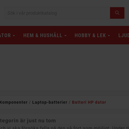
ATOR
HEM & HUSHÅLL
HOBBY & LEK
LJU
Komponenter
Laptop-batterier
Batteri HP dator
tegorin är just nu tom
och vi ska försöka fylla på den så fort som möjligt. Under 