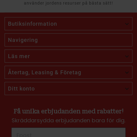
använder jordens resurser på bästa sätt!
Butiksinformation

Navigering
Läs mer

Återtag, Leasing & Företag

Ditt konto

Få unika erbjudanden med rabatter!
Skräddarsydda erbjudanden bara för dig.