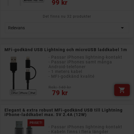
149 kr
Det finns nu 32 produkter

Relevans
MFi-godkänd USB Lightning och microUSB laddkabel 1m
- Passar iPhones lightning-kontakt
- Passar iPhones samt många
Android-telefoner
- 1 meters kabel
- MFI-godkänd kvalité
Rek: 140 kr

Pris
79 kr
Elegant & extra robust MFi-godkänd USB till Lightning
iPhone-laddkabel max. 5V 2.4A (12W)
PRISET!
- Passar iPhones lightning-kontakt
- Kabeln finns i flera längder