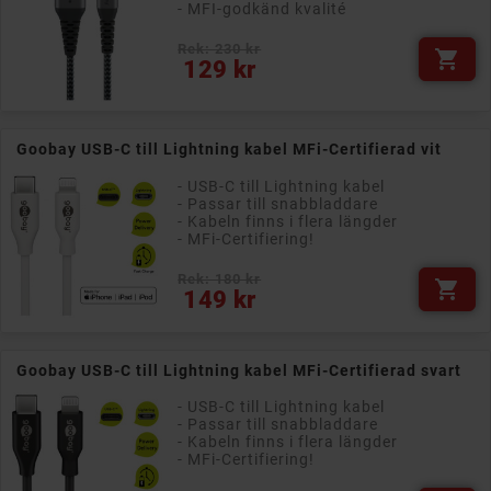
- MFI-godkänd kvalité
Rek: 230 kr

Pris
129 kr
Goobay USB-C till Lightning kabel MFi-Certifierad vit
- USB-C till Lightning kabel
- Passar till snabbladdare
- Kabeln finns i flera längder
- MFi-Certifiering!
Rek: 180 kr

Pris
149 kr
Goobay USB-C till Lightning kabel MFi-Certifierad svart
- USB-C till Lightning kabel
- Passar till snabbladdare
- Kabeln finns i flera längder
- MFi-Certifiering!