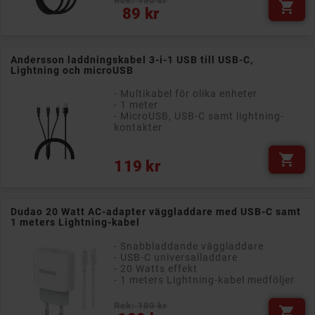
Rek: 150 kr

Pris
89 kr
Andersson laddningskabel 3-i-1 USB till USB-C,
Lightning och microUSB
- Multikabel för olika enheter
- 1 meter
- MicroUSB, USB-C samt lightning-
kontakter

Pris
119 kr
Dudao 20 Watt AC-adapter väggladdare med USB-C samt
1 meters Lightning-kabel
- Snabbladdande väggladdare
- USB-C universalladdare
- 20 Watts effekt
- 1 meters Lightning-kabel medföljer
Rek: 180 kr

Pris