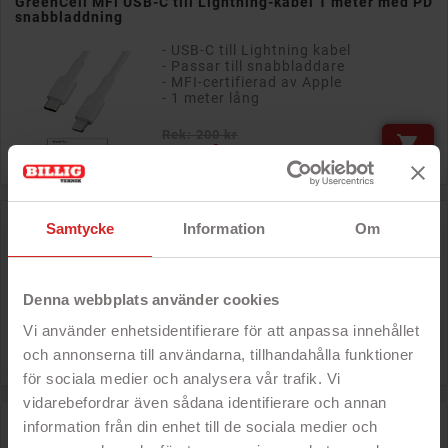
GreenCell MFi USB-C till Lightning-kabel 1 meter med PD
snabbladdning
- USB-C till Lightning kabel
- Passar till snabbladdare
- MFI-certifierad av Apple
- 1 meter lång
Rek: 200 kr

Pris
159 kr
Baseus USB-C till Lightning-kabel 1 meter med PD 20W
Samtycke
Information
Om
- USB-C till Lightning kabel
- Passar till snabbladdare
- 1 meter lång
Denna webbplats använder cookies
Rek: 150 kr
Vi använder enhetsidentifierare för att anpassa innehållet

Pris
109 kr
och annonserna till användarna, tillhandahålla funktioner
för sociala medier och analysera vår trafik. Vi
vidarebefordrar även sådana identifierare och annan
Cablexpert flätad lightningkabel till iPhone & iPad 1.8
information från din enhet till de sociala medier och
meter