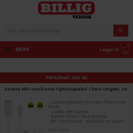
0
MENY
Logga in
POPULÄRAST JUST NU
Goobay USB-C till Lightning kabel MFi-Certifierad vit
- USB-C till Lightning kabel
- Passar till snabbladdare
- Kabeln finns i flera längder
- MFi-Certifiering!
Rek: 180 kr
Pris