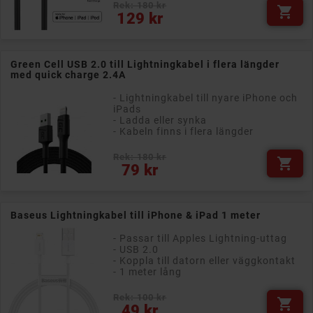
Rek: 180 kr

Pris
129 kr
Green Cell USB 2.0 till Lightningkabel i flera längder
med quick charge 2.4A
- Lightningkabel till nyare iPhone och
iPads
- Ladda eller synka
- Kabeln finns i flera längder
Rek: 180 kr

Pris
79 kr
Baseus Lightningkabel till iPhone & iPad 1 meter
- Passar till Apples Lightning-uttag
- USB 2.0
- Koppla till datorn eller väggkontakt
- 1 meter lång
Rek: 100 kr

Pris
49 kr