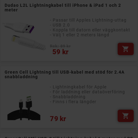
Dudao L2L Lightningkabel till iPhone & iPad 1 och 2
meter
- Passar till Apples Lightning-uttag
- USB 2.0
- Koppla till datorn eller väggkontakt
- Välj 1 eller 2 meters längd
Rek: 89 kr

Pris
59 kr
Green Cell Lightning till USB-kabel med stöd för 2.4A
snabbladdning
- Lightningkabel för Apple
- För laddning eller dataöverföring
- Snabbladdning
- Finns i flera längder

Pris
79 kr