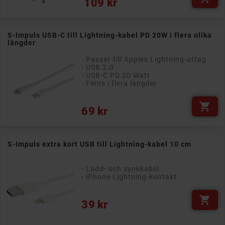
109 kr
S-Impuls USB-C till Lightning-kabel PD 20W i flera olika
längder
- Passar till Apples Lightning-uttag
- USB 2.0
- USB-C PD 20 Watt
- Finns i flera längder

Pris
69 kr
S-Impuls extra kort USB till Lightning-kabel 10 cm
- Ladd- och synkkabel
- iPhone Lightning-kontakt

Pris
39 kr