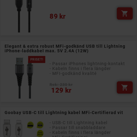

Pris
89 kr
Elegant & extra robust MFi-godkänd USB till Lightning
iPhone-laddkabel max. 5V 2.4A (12W)
PRISET!
- Passar iPhones lightning-kontakt
- Kabeln finns i flera längder
- MFI-godkänd kvalité
Rek: 230 kr

Pris
129 kr
Goobay USB-C till Lightning kabel MFi-Certifierad vit
- USB-C till Lightning kabel
- Passar till snabbladdare
- Kabeln finns i flera längder