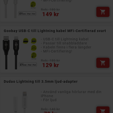
- MFi-Certifiering!
Rek: 180 kr

Pris
149 kr
Goobay USB-C till Lightning kabel MFi-Certifierad svart
- USB-C till Lightning kabel
- Passar till snabbladdare
- Kabeln finns i flera längder
- MFi-Certifiering!
Rek: 180 kr

Pris
129 kr
Dudao Lightning till 3.5mm ljud-adapter
- Använd vanliga hörlurar med din
iPhone
- För ljud
Rek: 140 kr

Pris