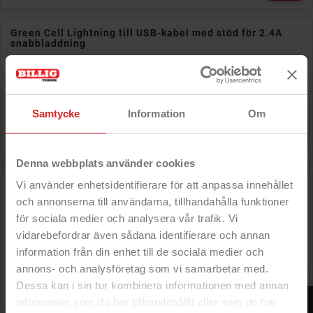
Green Cell Lightning till USB-kabel med stöd för 2.4A
snabbladdning
- Lightningkabel för Apple
- För laddning eller dataöverföring
- Snabbladdning
- Finns i flera längder
Samtycke
Information
Om

Pris
79 kr
Denna webbplats använder cookies
GreenCell MFi USB-C till Lightning-kabel 1 meter med PD
Vi använder enhetsidentifierare för att anpassa innehållet
snabbladdning
och annonserna till användarna, tillhandahålla funktioner
- USB-C till Lightning kabel
för sociala medier och analysera vår trafik. Vi
- Passar till snabbladdare
vidarebefordrar även sådana identifierare och annan
- MFI-certifierad av Apple
- 1 meter lång
information från din enhet till de sociala medier och
annons- och analysföretag som vi samarbetar med.
Rek: 200 kr

Dessa kan i sin tur kombinera informationen med annan
Pris
159 kr
FILTER
information som du har tillhandahållit eller som de har