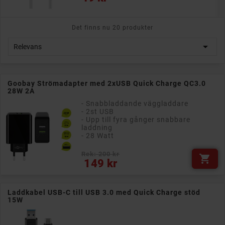
Det finns nu 20 produkter

Relevans
Goobay Strömadapter med 2xUSB Quick Charge QC3.0
28W 2A
- Snabbladdande väggladdare
- 2st USB
- Upp till fyra gånger snabbare
laddning
- 28 Watt
Rek: 200 kr

Pris
149 kr
Laddkabel USB-C till USB 3.0 med Quick Charge stöd
15W