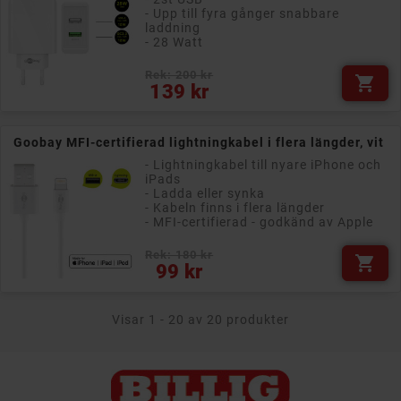
- Upp till fyra gånger snabbare
laddning
- 28 Watt
Rek: 200 kr

Pris
139 kr
Goobay MFI-certifierad lightningkabel i flera längder, vit
- Lightningkabel till nyare iPhone och
iPads
- Ladda eller synka
- Kabeln finns i flera längder
- MFI-certifierad - godkänd av Apple
Rek: 180 kr

Pris
99 kr
Visar 1 - 20 av 20 produkter