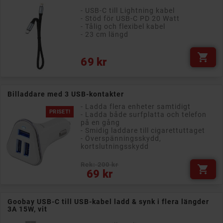
- USB-C till Lightning kabel
- Stöd för USB-C PD 20 Watt
- Tålig och flexibel kabel
- 23 cm längd

Pris
69 kr
Billaddare med 3 USB-kontakter
- Ladda flera enheter samtidigt
PRISET!
- Ladda både surfplatta och telefon
på en gång
- Smidig laddare till cigarettuttaget
- Överspänningsskydd,
kortslutningsskydd
Rek: 200 kr

Pris
69 kr
Goobay USB-C till USB-kabel ladd & synk i flera längder
3A 15W, vit