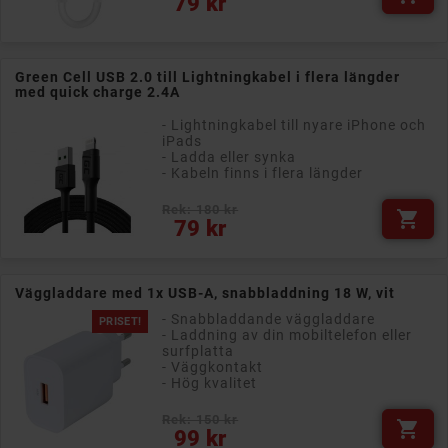
79 kr
Green Cell USB 2.0 till Lightningkabel i flera längder
med quick charge 2.4A
- Lightningkabel till nyare iPhone och
iPads
- Ladda eller synka
- Kabeln finns i flera längder
Rek: 180 kr

Pris
79 kr
Väggladdare med 1x USB-A, snabbladdning 18 W, vit
- Snabbladdande väggladdare
PRISET!
- Laddning av din mobiltelefon eller
surfplatta
- Väggkontakt
- Hög kvalitet
Rek: 150 kr

Pris
99 kr