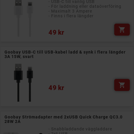
- USB-C till vanlig USB
- För laddning eller dataöverföring
- Maximalt 3 Ampere
- Finns i flera längder

Pris
49 kr
Goobay USB-C till USB-kabel ladd & synk i flera längder
3A 15W, svart

Pris
49 kr
Goobay Strömadapter med 2xUSB Quick Charge QC3.0
28W 2A
- Snabbladdande väggladdare
- 2st USB