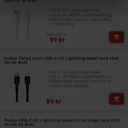
stöd för 30 Watt
- USB-C till Lightning kabel
- Klarar 30 Watts snabbladdning
- Flätad kabel som är extra tålig
- 1 meter lång
Rek: 150 kr

Pris
99 kr
Dudao flätad svart USB-C till Lightning-kabel med stöd
för 30 Watt
- USB-C till Lightning kabel
- Klarar 30 Watts snabbladdning
- Flätad kabel som är extra tålig
- Finns i flera längder

Pris
89 kr
Dudao USB-C till Lightning-kabel 23 cm längd med stöd
för PD 20 Watt