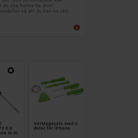
e del. Och skruvmejslar kan
att du ska kunna ha dom
modeller så att du kan ha rätt


l
Verktygssats med 6
P2 0,8
delar för iPhone
one m.m.