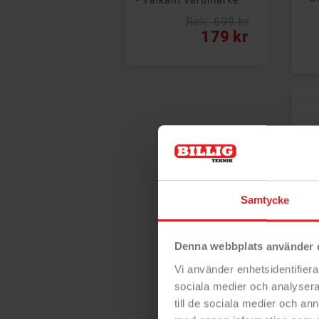
- Välkänt varumärke
Rek: 699 kr
Vanligt pris
Pris
179 kr
Pri
Samtycke
Denna webbplats använder 
Vi använder enhetsidentifierar
Ele
del
sociala medier och analysera 
Ele
till de sociala medier och a
8 s