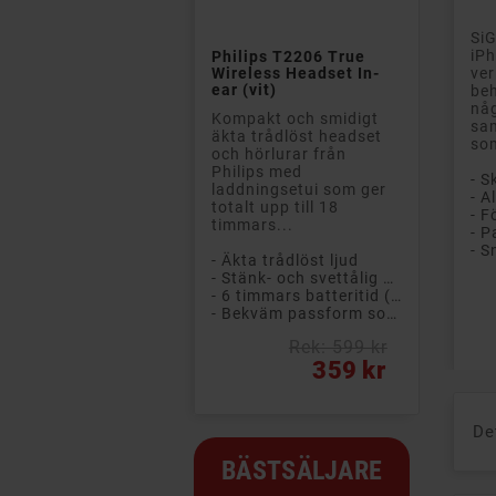

SiG
iPh
Philips T2206 True
Wireless Headset In-
ver
ear (vit)
beh
någ
Kompakt och smidigt
sam
äkta trådlöst headset
som
och hörlurar från
Philips med
laddningsetui som ger
totalt upp till 18
timmars...
- P
- Äkta trådlöst ljud
- Stänk- och svettålig design (IPX4)
- 6 timmars batteritid (+ 12 timmar i etuiet)
- Bekväm passform som sitter säkert på plats
Pri
Rek: 599 kr
Pris
359 kr
De
BÄSTSÄLJARE