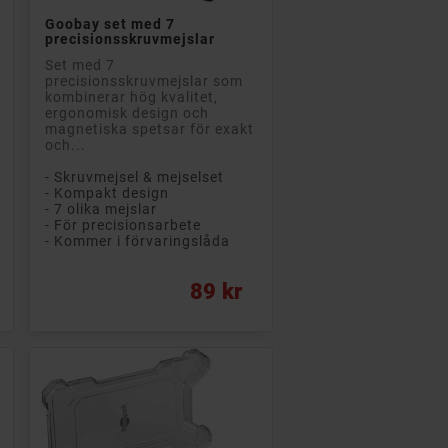

Lägg till i kundvagn
Goobay set med 7
precisionsskruvmejslar
Set med 7
precisionsskruvmejslar som
kombinerar hög kvalitet,
ergonomisk design och
magnetiska spetsar för exakt
och...
- Skruvmejsel & mejselset
- Kompakt design
- 7 olika mejslar
- För precisionsarbete
- Kommer i förvaringslåda
Pris
89 kr