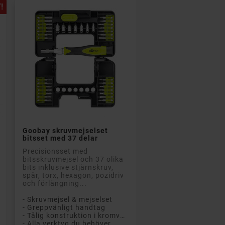
!

Lägg till i kundvagn
Goobay skruvmejselset
bitsset med 37 delar
Precisionsset med
bitsskruvmejsel och 37 olika
bits inklusive stjärnskruv,
spår, torx, hexagon, pozidriv
och förlängning...
- Skruvmejsel & mejselset
- Greppvänligt handtag
- Tålig konstruktion i kromvanadiumstål
- Alla verktyg du behöver