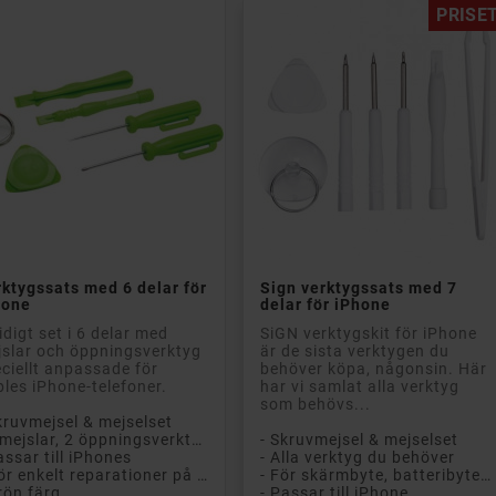
PRISET


Lägg till i kundvagn
Lägg till i kundvagn
ktygssats med 6 delar för
Sign verktygssats med 7
hone
delar för iPhone
digt set i 6 delar med
SiGN verktygskit för iPhone
slar och öppningsverktyg
är de sista verktygen du
ciellt anpassade för
behöver köpa, någonsin. Här
les iPhone-telefoner.
har vi samlat alla verktyg
som behövs...
kruvmejsel & mejselset
- 2 mejslar, 2 öppningsverktyg, sugkopp, bändverktyg
- Skruvmejsel & mejselset
assar till iPhones
- Alla verktyg du behöver
- Gör enkelt reparationer på egen hand
- För skärmbyte, batteribyte eller annan reparation
rön färg
- Passar till iPhone