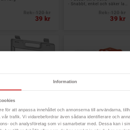
- Snabbt, enkel och säker lagning på egen hand
Rek: 120 kr
Rek: 120 kr
s
Pris
39 kr
39 kr
Information
cookies


Lägg till i kundvagn
Lägg till i kundvagn
e för att anpassa innehållet och annonserna till användarna, tillh
ktriskt Skruvmejselset i 8
Gembird skruvmejselset
ar
med bits i 90 delar
vår trafik. Vi vidarebefordrar även sådana identifierare och anna
kriskt skruvmejselset med
Skruvmejselset med massor
nnons- och analysföretag som vi samarbetar med. Dessa kan i sin
tycken precisionsmejslar
av bits, förlängare med mera.