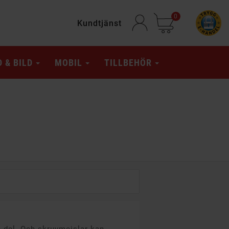
0
Kundtjänst
D & BILD
MOBIL
TILLBEHÖR