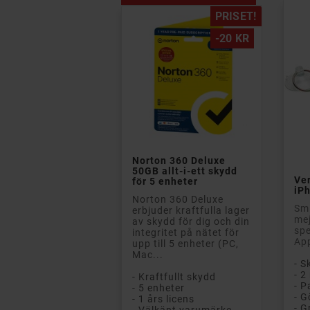
PRISET!
-20 KR

Norton 360 Deluxe
50GB allt-i-ett skydd
Ver
för 5 enheter
iP
Norton 360 Deluxe
Smi
erbjuder kraftfulla lager
mej
av skydd för dig och din
spe
integritet på nätet för
App
upp till 5 enheter (PC,
Mac...
- S
- Kraftfullt skydd
- P
- 5 enheter
- 1 års licens
- G