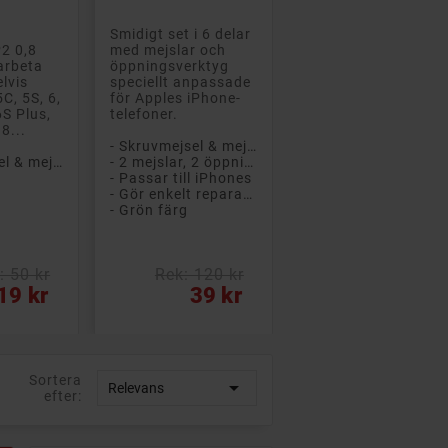
l
Smidigt set i 6 delar
2 0,8
med mejslar och
arbeta
öppningsverktyg
lvis
speciellt anpassade
C, 5S, 6,
för Apples iPhone-
6S Plus,
telefoner.
 8...
- Skruvmejsel & mejselset
- Skruvmejsel & mejselset
- 2 mejslar, 2 öppningsverktyg, sugkopp, bändverktyg
- Passar till iPhones
- Gör enkelt reparationer på egen hand
- Grön färg
: 50 kr
Rek: 120 kr
Pris
19 kr
39 kr
Sortera

Relevans
efter: