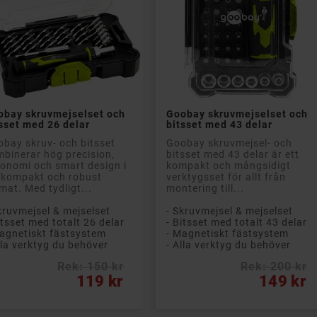


Lägg till i kundvagn
Lägg till i kundvagn
obay skruvmejselset och
Goobay skruvmejselset och
sset med 26 delar
bitsset med 43 delar
bay skruv- och bitsset
Goobay skruvmejsel- och
binerar hög precision,
bitsset med 43 delar är ett
onomi och smart design i
kompakt och mångsidigt
 kompakt och robust
verktygsset för allt från
mat. Med tydligt...
montering till...
kruvmejsel & mejselset
- Skruvmejsel & mejselset
itsset med totalt 26 delar
- Bitsset med totalt 43 delar
agnetiskt fästsystem
- Magnetiskt fästsystem
lla verktyg du behöver
- Alla verktyg du behöver
Rek: 150 kr
Rek: 200 kr
s
Pris
119 kr
149 kr