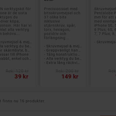
N verktygskit för
Precisionsset med
Skruvmejse
one är de sista
bitsskruvmejsel och
Pentalobe P
ktygen du
37 olika bits
mm för att 
över köpa,
inklusive
med exempe
onsin. Här har vi
stjärnskruv, spår,
iPhone SE, 5
lat alla verktyg
torx, hexagon,
6 Plus, 6S, 
 behövs...
pozidriv och
7, 7 Plus, 8,
förlängning...
- Skruvmejsel & mejselset
- Alla verktyg du behöver
- Skruvmejsel & mejselset
- För skärmbyte, batteribyte eller annan reparation
- Greppvänligt handtag
assar till iPhone
- Tålig konstruktion i kromvanadiumstål
- Snabbt, enkel och säker lagning på egen hand
- Alla verktyg du behöver
- Extra lång räckvidd
Rek: 120 kr
Rek: 200 kr
Rek
s
Pris
Pris
39 kr
149 kr
t finns nu 16 produkter