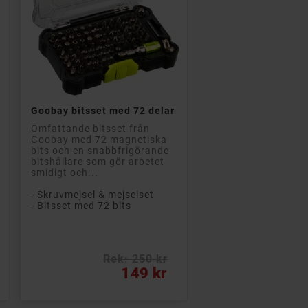

Lägg till i kundvagn
Goobay bitsset med 72 delar
Omfattande bitsset från
Goobay med 72 magnetiska
bits och en snabbfrigörande
bitshållare som gör arbetet
smidigt och...
- Skruvmejsel & mejselset
- Bitsset med 72 bits
Rek: 250 kr
Pris
149 kr