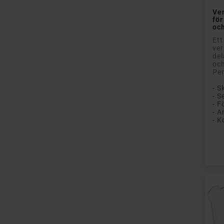
Ver
för
och
Ett
ver
del
och
Per
- S
- S
- K
Pri