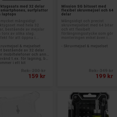


Lägg till i kundvagn
Lägg till i kundvagn
ktygssats med 32 delar
Mission SG bitsset med
 smartphones, surfplattor
flexibel skruvmejsel och 64
 laptops
delar
 mycket mångsidigt
Mångsidigt och precist
ktygsset med hela 32
skruvmejselset med 64 bitar
ar, bestående av mejslar
och ett flexibelt
 torx av olika slag.
förlängningsstycke som gör
fekt för att öppna i...
monteringen enkel även i...
kruvmejsel & mejselset
- Skruvmejsel & mejselset
et bestående av 32 delar
- För mobiltelefoner och annan elektronik
- Använd t.ex. för lagning, byte av skärm och batteri
ommer i ett kit
Rek: 200 kr
Rek: 349 kr
s
Pris
159 kr
199 kr