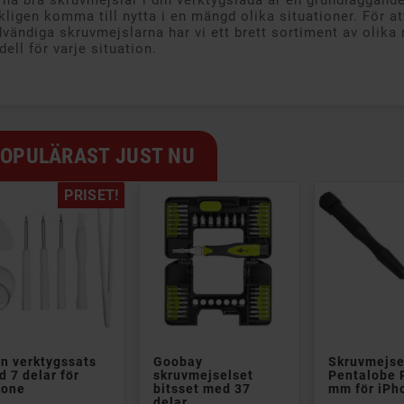
 ha bra skruvmejslar i din verktygslåda är en grundläggand
kligen komma till nytta i en mängd olika situationer. För 
vändiga skruvmejslarna har vi ett brett sortiment av olika 
ell för varje situation.
OPULÄRAST JUST NU
PRISET!


n verktygssats
Goobay
Skruvmejse
 7 delar för
skruvmejselset
Pentalobe 
hone
bitsset med 37
mm för iPh
delar