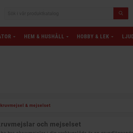
ATOR
HEM & HUSHÅLL
HOBBY & LEK
LJU
kruvmejsel & mejselset
ruvmejslar och mejselset