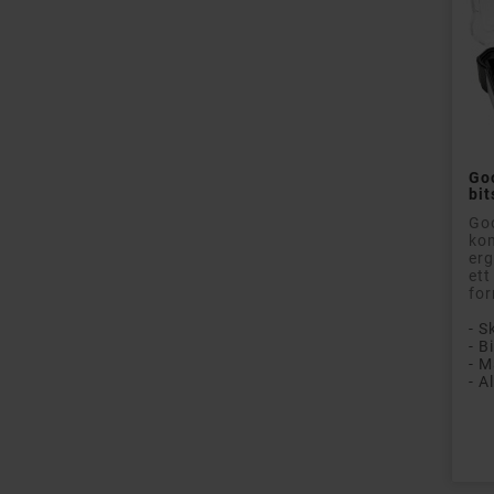
Go
bit
Goo
kom
erg
ett
for
- S
- B
- M
- A
Pri