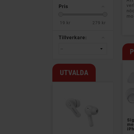
Att
ver
Pris
nöd
mod
19
kr
279
kr
Tillverkare:
P
UTVALDA
Sig
med
iP