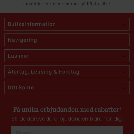
använder jordens resurser på bästa sätt!
Butiksinformation

Navigering
Läs mer

Återtag, Leasing & Företag

Ditt konto

Få unika erbjudanden med rabatter!
Skräddarsydda erbjudanden bara för dig.