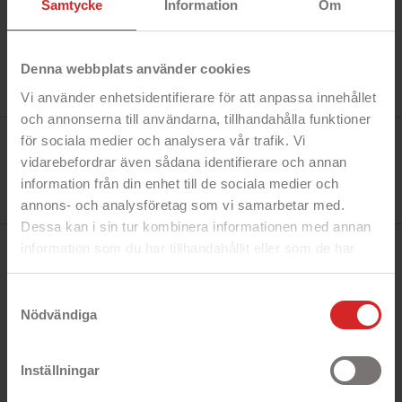
Samtycke
Information
Om
Denna webbplats använder cookies
Vi använder enhetsidentifierare för att anpassa innehållet
och annonserna till användarna, tillhandahålla funktioner
Tillverkare:
för sociala medier och analysera vår trafik. Vi
Goobay
vidarebefordrar även sådana identifierare och annan
Referens:
77113
information från din enhet till de sociala medier och
I lager
3 objekt
annons- och analysföretag som vi samarbetar med.
Dessa kan i sin tur kombinera informationen med annan
information som du har tillhandahållit eller som de har
BESKRIVNING
samlat in när du har använt deras tjänster.
https://business.safety.google/privacy/
Samtyckesval
Nödvändiga
Snabbfakta!
- 8 delar med skruvmejslar och andra verktyg
Inställningar