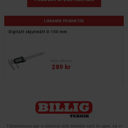
LIKNANDE PRODUKTER
Digitalt skjutmått 0-150 mm
C
jsel
Rek: 350 kr
Pris
289 kr
Tillsammans ger vi datorer och mobiler nytt liv igen, så vi