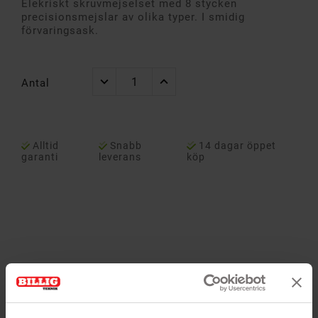
Elekriskt skruvmejselset med 8 stycken
precisionsmejslar av olika typer. I smidig
förvaringsask.
Antal
Alltid
Snabb
14 dagar öppet
garanti
leverans
köp