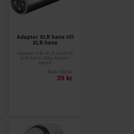

Lägg till i kundvagn
Adapter XLR hane till
XLR hane
Adapter från XLR hane till
XLR hane, tålig design i
metall.
Rek: 60 kr
Pris
39 kr