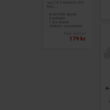
upp till 5 enheter (PC,
Mac...
- Kraftfullt skydd
- 5 enheter
- 1 års licens
- Välkänt varumärke
Rek: 699 kr
Vanligt pris
Pris
179 kr
4