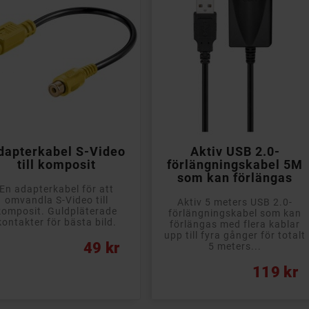


Lägg till i kundvagn
Lägg till i kundvagn
dapterkabel S-Video
Aktiv USB 2.0-
till komposit
förlängningskabel 5M
som kan förlängas
En adapterkabel för att
omvandla S-Video till
Aktiv 5 meters USB 2.0-
komposit. Guldpläterade
förlängningskabel som kan
kontakter för bästa bild.
förlängas med flera kablar
upp till fyra gånger för totalt
s
49 kr
5 meters...
Pris
119 kr