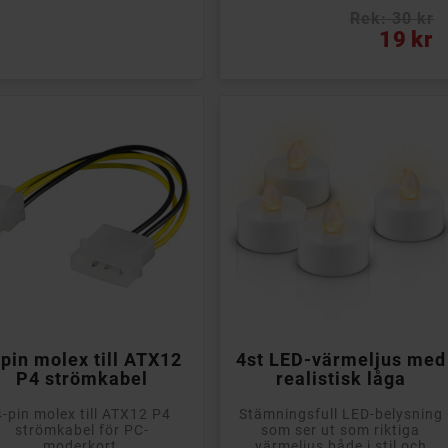
Rek: 30 kr
Pris
19 kr


Ej i lager
Lägg till i kundvagn
-pin molex till ATX12
4st LED-värmeljus med
P4 strömkabel
realistisk låga
4-pin molex till ATX12 P4
Stämningsfull LED-belysning
strömkabel för PC-
som ser ut som riktiga
moderkort.
värmeljus både i stil och