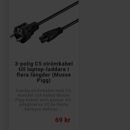

Lägg till i kundvagn
3-polig C5 strömkabel
till laptop-laddare i
flera längder (Musse
Pigg)
3-polig strömkabel med C5-
kontakt (så kallad Musse
Pigg-kabel) som passar AC-
adaptrarna till de flesta
bärbara datorer....
Pris
69 kr