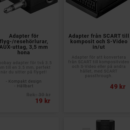


Lägg till i kundvagn
Lägg till i kundvagn
Adapter för
Adapter från SCART till
flyg-/resehörlurar,
komposit och S-Video
AUX-uttag, 3,5 mm
in/ut
hona
Adapter för att konvertera
från SCART till kompositvideo
oobay adapter för två 3.5
och S-Video eller på andra
m till en 3.5 mm, perfekt
hållet, med SCART
när du sitter på flyget!
passthrough.
- Kompakt design
Pris
49 kr
- Hållbart
Rek: 30 kr
s
19 kr