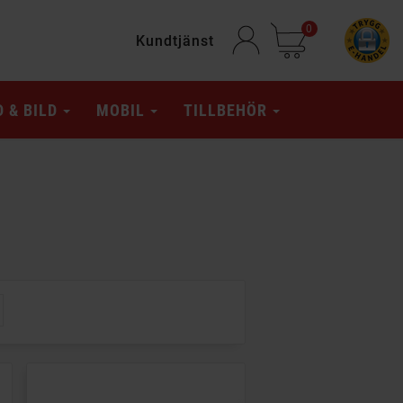
0
Kundtjänst
D & BILD
MOBIL
TILLBEHÖR