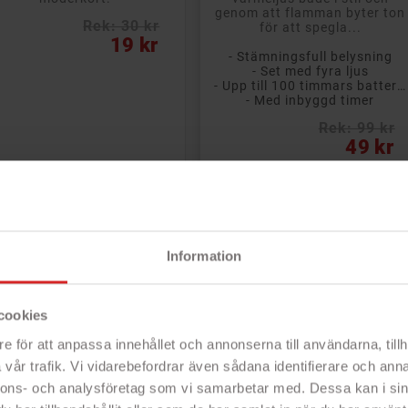
genom att flamman byter ton
Rek: 30 kr
för att spegla...
s
19 kr
- Stämningsfull belysning
- Set med fyra ljus
- Upp till 100 timmars batteritid
- Med inbyggd timer
Rek: 99 kr
Pris
49 kr
Information
cookies
e för att anpassa innehållet och annonserna till användarna, tillh
vår trafik. Vi vidarebefordrar även sådana identifierare och anna
nnons- och analysföretag som vi samarbetar med. Dessa kan i sin