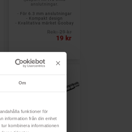
anslutningar.
- För 6.3 mm anslutningar
- Kompakt design
- Kvalitativa märket Goobay
Rek: 29 kr
Pris
19 kr
Om
andahålla funktioner för
n information från din enhet
 tur kombinera informationen