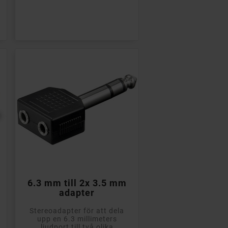

Ej i lager
6.3 mm till 2x 3.5 mm
adapter
Stereoadapter för att dela
upp en 6.3 millimeters
ljudport till två olika