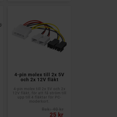

Lägg till i kundvagn
4-pin molex till 2x 5V
och 2x 12V fläkt
4-pin molex till 2x 5V och 2x
12V fläkt, för att få ström till
upp till 4 fläktar för PC-
moderkort.
Rek: 40 kr
Pris
25 kr