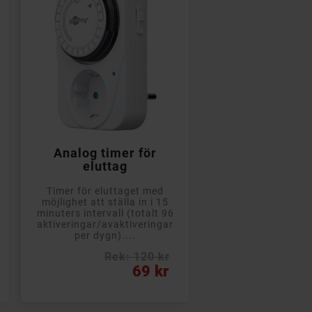

Lägg till i kundvagn
Analog timer för
eluttag
Timer för eluttaget med
möjlighet att ställa in i 15
minuters intervall (totalt 96
aktiveringar/avaktiveringar
per dygn)....
Rek: 120 kr
Pris
69 kr