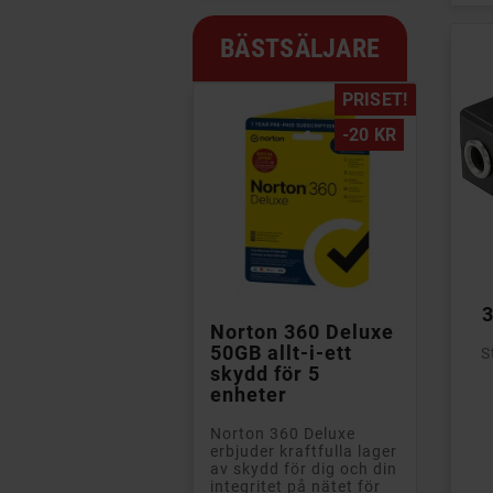
BÄSTSÄLJARE
PRISET!
-20 KR

Norton 360 Deluxe
50GB allt-i-ett
S
skydd för 5
enheter
Norton 360 Deluxe
erbjuder kraftfulla lager
Pri
av skydd för dig och din
integritet på nätet för