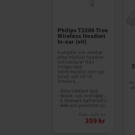

Philips T2206 True
Wireless Headset
In-ear (vit)
Kompakt och smidigt
äkta trådlöst headset
och hörlurar från
2
Philips med
laddningsetui som ger
totalt upp till 18
timmars...
Ad
p
- Äkta trådlöst ljud
- Stänk- och svettålig design (IPX4)
- 6 timmars batteritid (+ 12 timmar i etuiet)
- Bekväm passform som sitter säkert på plats
Pri
Rek: 599 kr
Pris
359 kr