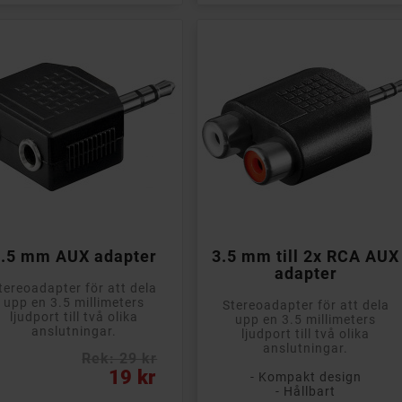


Lägg till i kundvagn
Lägg till i kundvagn
3.5 mm AUX adapter
3.5 mm till 2x RCA AUX
adapter
tereoadapter för att dela
upp en 3.5 millimeters
Stereoadapter för att dela
ljudport till två olika
upp en 3.5 millimeters
anslutningar.
ljudport till två olika
anslutningar.
Rek: 29 kr
s
19 kr
- Kompakt design
- Hållbart