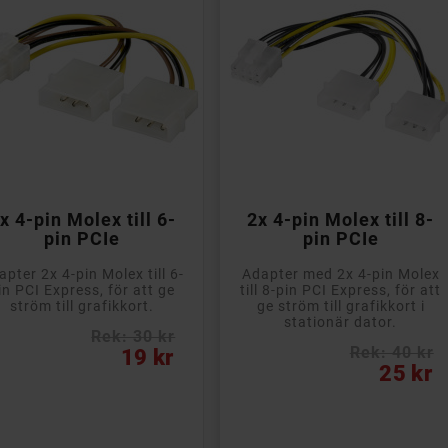


Lägg till i kundvagn
Lägg till i kundvagn
x 4-pin Molex till 6-
2x 4-pin Molex till 8-
pin PCIe
pin PCIe
apter 2x 4-pin Molex till 6-
Adapter med 2x 4-pin Molex
in PCI Express, för att ge
till 8-pin PCI Express, för att
ström till grafikkort.
ge ström till grafikkort i
stationär dator.
Rek: 30 kr
s
Rek: 40 kr
19 kr
Pris
25 kr