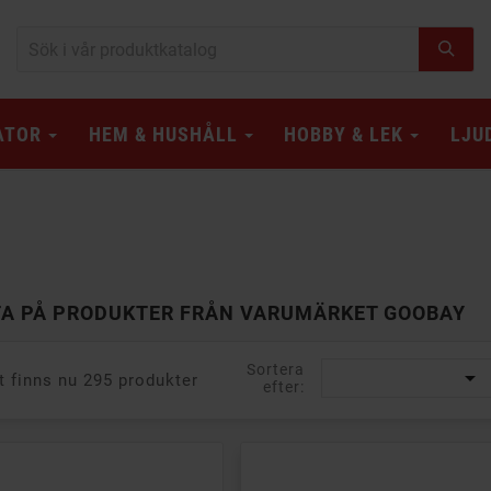
ATOR
HEM & HUSHÅLL
HOBBY & LEK
LJU
TA PÅ PRODUKTER FRÅN VARUMÄRKET GOOBAY
Sortera

t finns nu 295 produkter
efter: