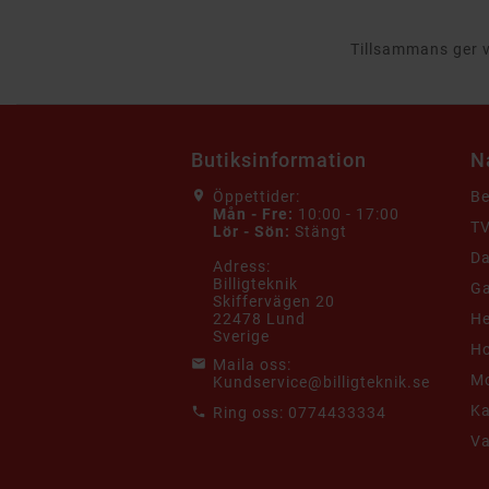
Tillsammans ger vi
Butiksinformation
N
Öppettider:
B
Mån - Fre:
10:00 - 17:00
TV
Lör - Sön:
Stängt
Da
Adress:
Billigteknik
G
Skiffervägen 20
22478 Lund
He
Sverige
Ho
Maila oss:
Mo
Kundservice@billigteknik.se
K
Ring oss:
0774433334
V