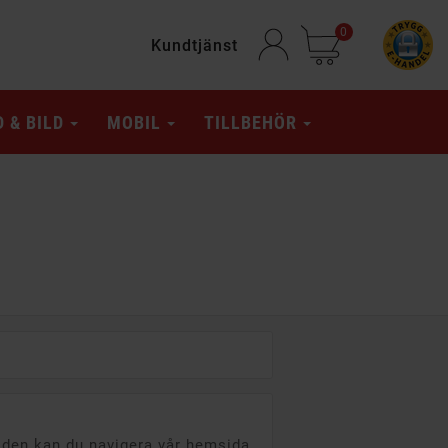
0
Kundtjänst
D & BILD
MOBIL
TILLBEHÖR
tiden kan du navigera vår hemsida