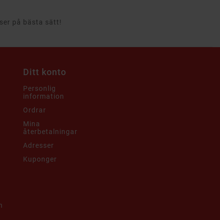
rser på bästa sätt!
Ditt konto
Personlig
information
Ordrar
Mina
återbetalningar
Adresser
Kuponger
h