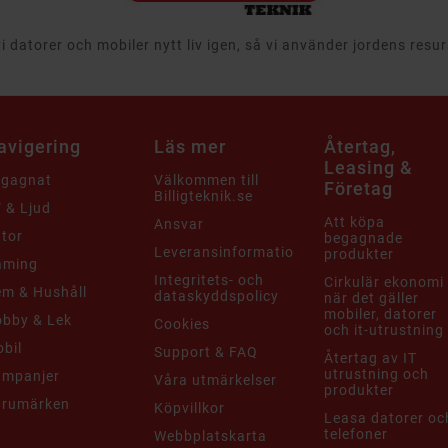
 datorer och mobiler nytt liv igen, så vi använder jordens resu
avigering
Läs mer
Återtag,
Leasing &
egagnat
Välkommen till
Företag
Billigteknik.se
 & Ljud
Att köpa
Ansvar
tor
begagnade
Leveransinformation
produkter
aming
Integritets- och
Cirkulär ekonomi
m & Hushåll
dataskyddspolicy
när det gäller
mobiler, datorer
bby & Lek
Cookies
och it-utrustning
bil
Support & FAQ
Återtag av IT
utrustning och
ampanjer
Våra utmärkelser
produkter
arumärken
Köpvillkor
Leasa datorer oc
telefoner
Webbplatskarta