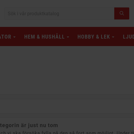
ATOR
HEM & HUSHÅLL
HOBBY & LEK
LJU
tegorin är just nu tom
och vi ska försöka fylla på den så fort som möjligt. Under 