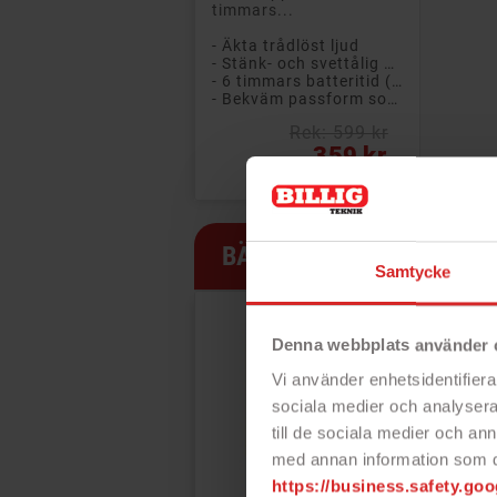
timmars...
- Äkta trådlöst ljud
- Stänk- och svettålig design (IPX4)
- 6 timmars batteritid (+ 12 timmar i etuiet)
- Bekväm passform som sitter säkert på plats
Rek: 599 kr
Pris
359 kr
BÄSTSÄLJARE
Samtycke
PRISET!
-20 KR
Denna webbplats använder 
Vi använder enhetsidentifierar
sociala medier och analysera 
till de sociala medier och a
med annan information som du 
https://business.safety.goo