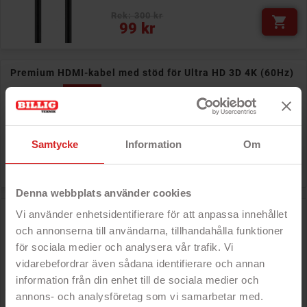
Rek: 300 kr

Pris
99 kr
Premium HDMI-kabel med stöd för Ultra HD 3D 4K (60Hz)
PRISET!
- Premium-kvalitet
- Guldpläterad
- 4K i 60Hz
- Perfekt till dator eller TV
Samtycke
Information
Om
Rek: 400 kr

Pris
129 kr
Denna webbplats använder cookies
HDMI-kabel med stöd för 4K 3D i olika längder (beg)
Vi använder enhetsidentifierare för att anpassa innehållet
och annonserna till användarna, tillhandahålla funktioner
PRISET!
- Högkvalitativ
för sociala medier och analysera vår trafik. Vi
- Klarar 4K i 30 Hz
- Perfekt till dator eller TV
vidarebefordrar även sådana identifierare och annan
information från din enhet till de sociala medier och
Nypris: 99 kr

Pris
39 kr
annons- och analysföretag som vi samarbetar med.