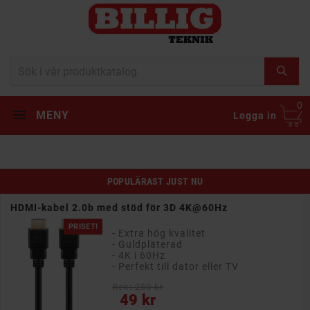
0
MENY
Logga in
POPULÄRAST JUST NU
HDMI-kabel 2.0b med stöd för 3D 4K@60Hz
PRISET!
- Extra hög kvalitet
- Guldpläterad
- 4K i 60Hz
- Perfekt till dator eller TV
Rek: 250 kr
Pris
49 kr