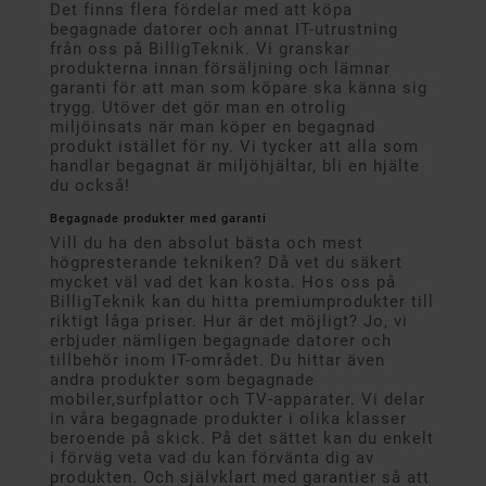
Det finns flera fördelar med att köpa
begagnade datorer och annat IT-utrustning
från oss på BilligTeknik. Vi granskar
produkterna innan försäljning och lämnar
garanti för att man som köpare ska känna sig
trygg. Utöver det gör man en otrolig
miljöinsats när man köper en begagnad
produkt istället för ny. Vi tycker att alla som
handlar begagnat är miljöhjältar, bli en hjälte
du också!
Begagnade produkter med garanti
Vill du ha den absolut bästa och mest
högpresterande tekniken? Då vet du säkert
mycket väl vad det kan kosta. Hos oss på
BilligTeknik kan du hitta premiumprodukter till
riktigt låga priser. Hur är det möjligt? Jo, vi
erbjuder nämligen begagnade datorer och
tillbehör inom IT-området. Du hittar även
andra produkter som begagnade
mobiler,surfplattor och TV-apparater. Vi delar
in våra begagnade produkter i olika klasser
beroende på skick. På det sättet kan du enkelt
i förväg veta vad du kan förvänta dig av
produkten. Och självklart med garantier så att