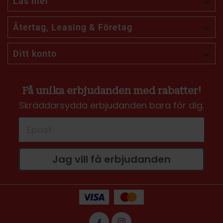
Läs mer

Återtag, Leasing & Företag

Ditt konto

Få unika erbjudanden med rabatter!
Skräddarsydda erbjudanden bara för dig.
Jag vill få erbjudanden