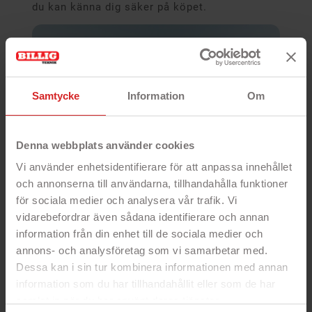
du kan känna dig säker på köpet.
Samtycke
Information
Om
Denna webbplats använder cookies
Vi använder enhetsidentifierare för att anpassa innehållet
och annonserna till användarna, tillhandahålla funktioner
för sociala medier och analysera vår trafik. Vi
vidarebefordrar även sådana identifierare och annan
information från din enhet till de sociala medier och
annons- och analysföretag som vi samarbetar med.
Dessa kan i sin tur kombinera informationen med annan
information som du har tillhandahållit eller som de har
En insats för miljön
samlat in när du har använt deras tjänster.
Att köpa begagnat är ett bra sätt att göra en