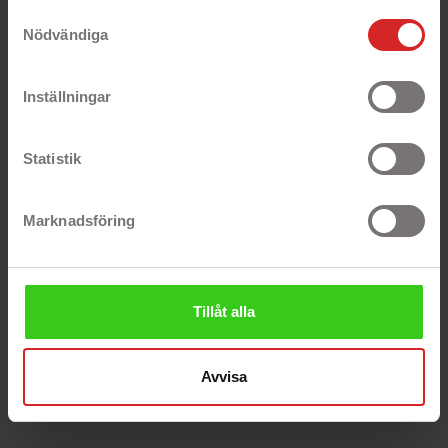
https://business.safety.google/privacy/
insats för miljön. Jordens resurser är
Samtyckesval
begränsade och vi vet alla allt för väl att de
Nödvändiga
rika delarna av världen förbrukar mer resurser
än vad som är hållbart i längden. Att hela
tiden producera nya produkter som slits och
Inställningar
slängs med korta intervaller är förödande för
vår planet. Genom att handla begagnat kan du
som enskild person eller företag göra en stor
skillnad. Att återanvända teknik istället för att
Statistik
köpa nytt är ett utmärkt sätt att bidra till ett
mer hållbart samhälle.
Marknadsföring
Maila oss gärna på
kundservice@billigteknik.se
Eller ring oss på 0774 43 33 34
Kontakta oss
Tillåt alla
Avvisa