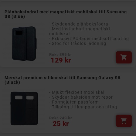
Plånboksfodral med magnetiskt mobilskal till Samsung
S8 (Blue)
- Skyddande plånboksfodral
- Med löstagbart magnetiskt
mobilskal
- Exklusivt PU-läder med soft coating
- Stöd för trådlös laddning
Rek: 395 kr

Pris
129 kr
Merskal premium silikonskal till Samsung Galaxy S8
(Black)
- Mjukt flexibelt mobilskal
- Skyddar baksidan mot repor
- Formgjuten passform
- Tillgång till knappar och uttag
Rek: 249 kr

Pris
25 kr