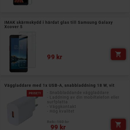
IMAK skärmskydd i härdat glas till Samsung Galaxy
Xcover 5

Pris
99 kr
Väggladdare med 1x USB-A, snabbladdning 18 W, vit
- Snabbladdande väggladdare
PRISET!
- Laddning av din mobiltelefon eller
surfplatta
- Väggkontakt
- Hög kvalitet
Rek: 150 kr

Pris
99 kr