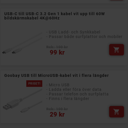
USB-C till USB-C 3.2 Gen 1 kabel vit upp till 60W
bildskärmskabel 4K@60Hz
- USB Ladd- och Synkkabel
- Passar både surfplattor och mobiler
Rek: 100 kr

Pris
99 kr
Goobay USB till MicroUSB-kabel vit i flera längder
PRISET!
- Micro USB
- Ladda eller föra över data
- Passar telefon och surfplatta
- Finns i flera längder
Rek: 100 kr

Pris
29 kr