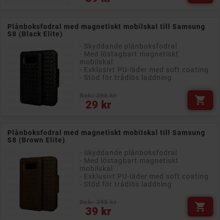
Plånboksfodral med magnetiskt mobilskal till Samsung
S8 (Black Elite)
- Skyddande plånboksfodral
- Med löstagbart magnetiskt
mobilskal
- Exklusivt PU-läder med soft coating
- Stöd för trådlös laddning
Rek: 395 kr

Pris
29 kr
Plånboksfodral med magnetiskt mobilskal till Samsung
S8 (Brown Elite)
- Skyddande plånboksfodral
- Med löstagbart magnetiskt
mobilskal
- Exklusivt PU-läder med soft coating
- Stöd för trådlös laddning
Rek: 395 kr

Pris
39 kr