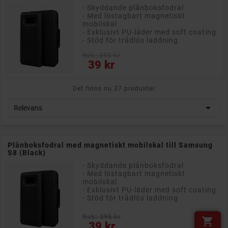
- Genomskinligt skärmskydd
- Skyddar din telefon från repor och
stötar
- Härdat glas
Rek: 195 kr
Pris
15 kr
Det finns nu 37 produkter

Relevans
Plånboksfodral med magnetiskt mobilskal till Samsung
S8 (Black)
- Skyddande plånboksfodral
- Med löstagbart magnetiskt
mobilskal
- Exklusivt PU-läder med soft coating
- Stöd för trådlös laddning
Rek: 395 kr

Pris
39 kr