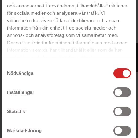
och annonserna till användarna, tillhandahålla funktioner
- USB-C till vanlig USB
för sociala medier och analysera vår trafik. Vi
- För laddning eller dataöverföring
- Snabbladdning
vidarebefordrar även sådana identifierare och annan
- Finns i flera längder
information från din enhet till de sociala medier och
annons- och analysföretag som vi samarbetar med.

Pris
89 kr
Dessa kan i sin tur kombinera informationen med annan
FILTER
information som du har tillhandahållit eller som de har
samlat in när du har använt deras tjänster.
USB-C till USB-C-kabel 1 meter
https://business.safety.google/privacy/
Samtyckesval
Nödvändiga
Rek: 150 kr

Pris
99 kr
Inställningar
Statistik
USB-C till USB-kabel 1-1,8 meter, svart (bulk)
Marknadsföring
- USB-C till vanlig USB
- För laddning eller dataöverföring