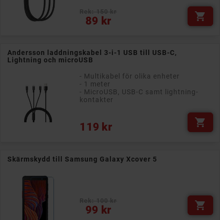
Rek: 150 kr

Pris
89 kr
Andersson laddningskabel 3-i-1 USB till USB-C,
Lightning och microUSB
- Multikabel för olika enheter
- 1 meter
- MicroUSB, USB-C samt lightning-
kontakter

Pris
119 kr
Skärmskydd till Samsung Galaxy Xcover 5
Rek: 100 kr

Pris
99 kr