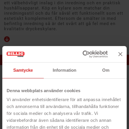
ett välbehövligt inslag i din inredning och en praktisk
hushållsapparat. Köp en kylare som matchar din
inredningsstil och du får såväl ett funktionellt som ett
estetiskt komplement. Eftersom de smälter in med
befintlig inredning så är det svårt att gå fel med en
kvalitativ dryckeskylare.
POPULÄRAST JUST NU
Samtycke
Information
Om
Nordic Home Culture 50-pack med tomma tepåsar för
löste
Denna webbplats använder cookies
Vi använder enhetsidentifierare för att anpassa innehållet
Pris
49 kr
och annonserna till användarna, tillhandahålla funktioner
för sociala medier och analysera vår trafik. Vi
vidarebefordrar även sådana identifierare och annan
information från din enhet till de sociala medier och