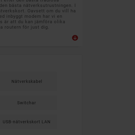
kt efter den bästa trådlösa
den bästa nätverksutrustningen. I
tverkskort. Oavsett om du vill ha
med inbyggt modem har vi en
s är att du kan jämföra olika
 routern för just dig.
Nätverkskabel
Switchar
USB-nätverkskort LAN