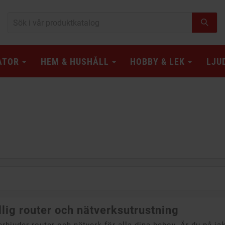
ATOR
HEM & HUSHÅLL
HOBBY & LEK
LJU
llig router och nätverksutrustning