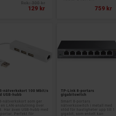
Rek: 300 kr
s
Pris
129 kr
759 kr


Lägg till i kundvagn
Lägg till i kundvagn
B-nätverkskort 100 Mbit/s
TP-Link 8-portars
d USB-hubb
gigabitswitch
-nätverkskort som ger
Smart 8-portars
 en LAN-anslutning över
nätverksswitch i metall med
B. Har även USB-hubb med
stöd för hastigheter upp till 1
 portar. Perfekt för
gigabit, som enkelt kan