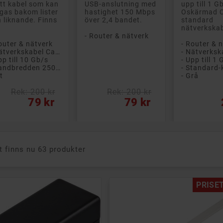
tt kabel som kan
USB-anslutning med
upp till 1 Gb
gas bakom lister
hastighet 150 Mbps
Oskärmad C
 liknande. Finns
över 2,4 bandet.
standard
nätverkskab
- Router & nätverk
outer & nätverk
- Router & 
- Nätverkskabel Cat 6
pp till 10 Gb/s
- Upp till 1
- Bandbredden 250 MHz
- Standard-
t
- Grå
Rek: 200 kr
Rek: 200 kr
s
Pris
Pris
79 kr
79 kr
t finns nu 63 produkter
PRISET