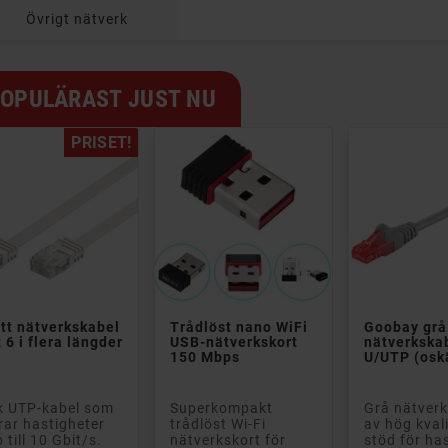
Övrigt nätverk
OPULÄRAST JUST NU
PRISET!


tt nätverkskabel
Trådlöst nano WiFi
Goobay grå
 6 i flera längder
USB-nätverkskort
nätverkska
150 Mbps
U/UTP (osk
k UTP-kabel som
Superkompakt
Grå nätver
rar hastigheter
trådlöst Wi-Fi
av hög kval
 till 10 Gbit/s.
nätverkskort för
stöd för ha