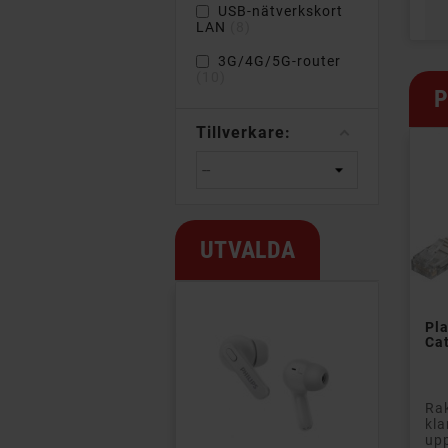
USB-nätverkskort
LAN
8
3G/4G/5G-router
10
P
Tillverkare:
UTVALDA
Pla
Cat
Ra
kla
upp