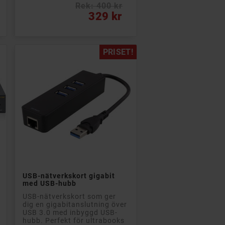
Rek: 400 kr
Pris
329 kr
PRISET!

Lägg till i kundvagn
USB-nätverkskort gigabit
med USB-hubb
USB-nätverkskort som ger
dig en gigabitanslutning över
USB 3.0 med inbyggd USB-
hubb. Perfekt för ultrabooks