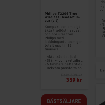
Pla
läg

och
i...
Philips T2206 True
Wireless Headset In-
ear (vit)
- R
Kompakt och smidigt
- U
äkta trådlöst headset
och hörlurar från
- Vi
Philips med
laddningsetui som ger
totalt upp till 18
Pri
timmars...
- Äkta trådlöst ljud
- Stänk- och svettålig design (IPX4)
- 6 timmars batteritid (+ 12 timmar i etuiet)
- Bekväm passform som sitter säkert på plats
De
Rek: 599 kr
Pris
359 kr
BÄSTSÄLJARE