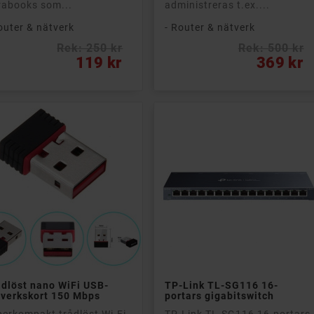
rabooks som...
administreras t.ex....
outer & nätverk
- Router & nätverk
Rek: 250 kr
Rek: 500 kr
s
Pris
119 kr
369 kr


Lägg till i kundvagn
Lägg till i kundvagn
dlöst nano WiFi USB-
TP-Link TL-SG116 16-
tverkskort 150 Mbps
portars gigabitswitch
erkompakt trådlöst Wi-Fi
TP-Link TL-SG116 16-portars