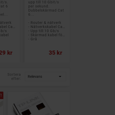
it/s.
upp till 10 Gbit/s
at 6
per sekund.
Dubbelskärmad Cat
el...
6...
nätverk
- Router & nätverk
- Nätverkskabel Cat 6
- Nätverkskabel Cat 6
 Gb/s
- Upp till 10 Gb/s
kabel
- Skärmad kabel för svårare förhållanden
- Grå
Pris
29 kr
35 kr
Sortera

Relevans
efter:
!