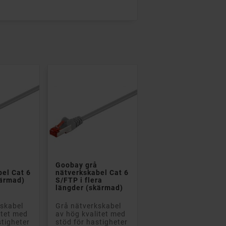


Goobay grå
bel Cat 6
nätverkskabel Cat 6
ärmad)
S/FTP i flera
längder (skärmad)
kskabel
Grå nätverkskabel
itet med
av hög kvalitet med
stigheter
stöd för hastigheter