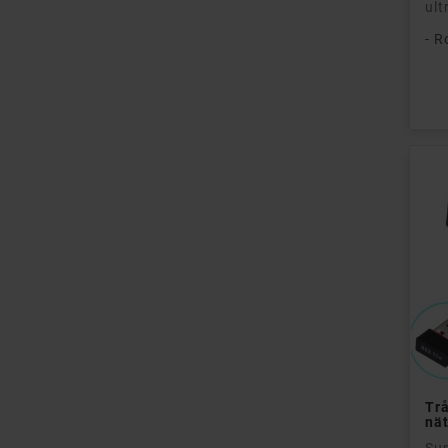
ult
- R
Pri
Trå
nä
Sup