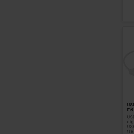
Pri
US
me
USB
dig
US
tre