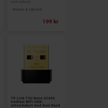
som saknar...
- Router & nätverk
Pris
199 kr

Lägg till i kundvagn
TP-Link T2U Nano AC600
trådlöst WiFi USB-
nätverkskort med Dual Band