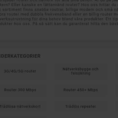
erbjuder router och nätverk för alla dina behov. Är du på ja
tern? Eller kanske en lättanvänd router? Hos oss hittar du 
t sortiment finns snabba routrar, billiga modem och små nä
bra router med dubbla frekvensband eller en billig router 
verksutrustning för dina behov bland våra produkter. Ett tip
dukter hos oss. På så sätt kan du garanterat hitta den bästa
NDERKATEGORIER
Nätverksbygge och
3G/4G/5G-router
felsökning
Router 300 Mbps
Router 450+ Mbps
Trådlösa nätverkskort
Trådlös repeater