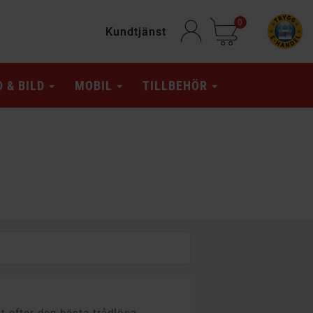
0
Kundtjänst
D & BILD
MOBIL
TILLBEHÖR