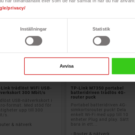
har tillhandahållit eller som de har samlat in när du har använt 
gle/privacy/
PRISET
Inställningar
Statistik
Avvisa


Lägg till i kundvagn
Lägg till i kundvagn
Link trådlöst WiFi USB-
TP-Link M7350 portabel
verkskort 300 Mbit/s
batteridriven trådlös 4G-
router puck
dlöst USB-nätverkskort i
Portabel batteridriven 4G-
ro-format. Med stöd för
simkortsrouter puck! Dela
tigheter upp till 300
enkelt Wi-Fi med upp till 10
t/s.
enheter Plug and play. Sätt
bara in ett...
outer & nätverk
- Router & nätverk