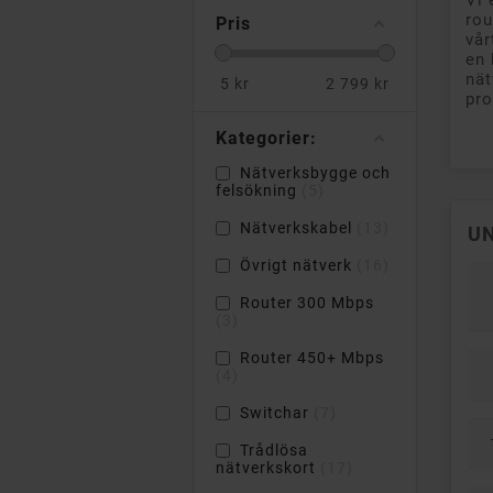
Vi 
rou
Pris
vår
en 
nät
5
kr
2 799
kr
pro
Kategorier:
Nätverksbygge och
felsökning
5
Nätverkskabel
13
U
Övrigt nätverk
16
Router 300 Mbps
3
Router 450+ Mbps
4
Switchar
7
Trådlösa
nätverkskort
17