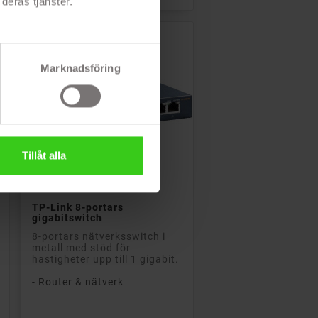
deras tjänster.
!
Marknadsföring
Tillåt alla

Lägg till i kundvagn
TP-Link 8-portars
gigabitswitch
8-portars nätverksswitch i
metall med stöd för
hastigheter upp till 1 gigabit.
- Router & nätverk