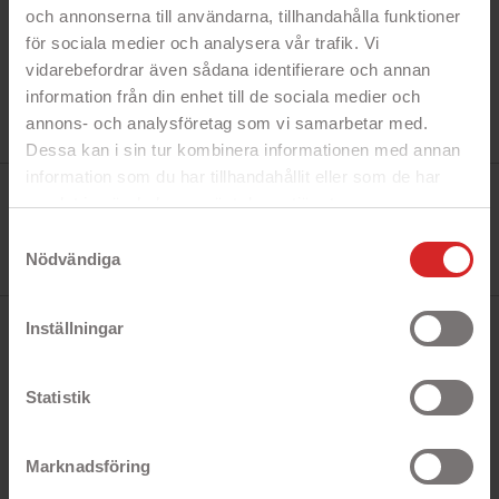
och annonserna till användarna, tillhandahålla funktioner
för sociala medier och analysera vår trafik. Vi
vidarebefordrar även sådana identifierare och annan
information från din enhet till de sociala medier och
annons- och analysföretag som vi samarbetar med.
Dessa kan i sin tur kombinera informationen med annan
information som du har tillhandahållit eller som de har
Tillverkare:
samlat in när du har använt deras tjänster.
TP-Link
Referens:
https://business.safety.google/privacy/
Samtyckesval
TL-WN823N
I lager
Nödvändiga
5 objekt
Inställningar
BESKRIVNING
Statistik
TP-Link trådlöst nätverkskort för anslutning via
USB, i mikro-format. Med stöd för 802.11n (300
Mbit/s) och WPA2-kryptering.
Marknadsföring