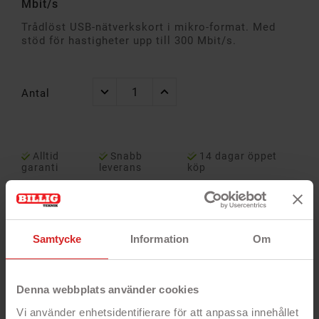
Mbit/s
Trådlöst USB-nätverkskort i mikro-format. Med
stöd för hastigheter upp till 300 Mbit/s.
Antal
Alltid
Snabb
14 dagar öppet
garanti
leverans
köp
Samtycke
Information
Om
Denna webbplats använder cookies
Vi använder enhetsidentifierare för att anpassa innehållet