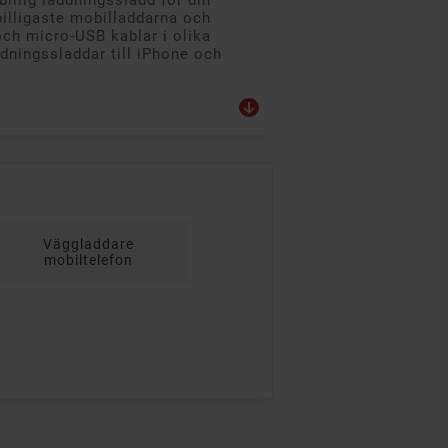
 billig laddningssladd för din
illigaste mobilladdarna och
och micro-USB kablar i olika
dningssladdar till iPhone och
Väggladdare
mobiltelefon