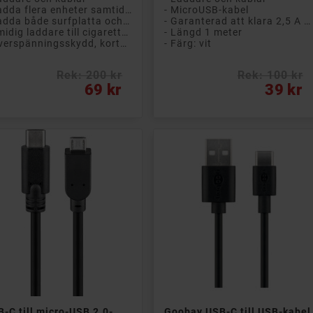
- Ladda flera enheter samtidigt
- MicroUSB-kabel
- Ladda både surfplatta och telefon på en gång
- Garanterad att klara 2,5 A snabbladdning
- Smidig laddare till cigarettuttaget
- Längd 1 meter
- Överspänningsskydd, kortslutningsskydd
- Färg: vit
Rek: 200 kr
Rek: 100 kr
s
Pris
69 kr
39 kr


Lägg till i kundvagn
Lägg till i kundvagn
-C till micro-USB 2.0-
Goobay USB-C till USB-kabel