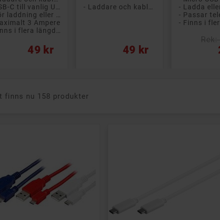
- USB-C till vanlig USB
- Laddare och kablar
- För laddning eller dataöverföring
aximalt 3 Ampere
- Finns i flera längder
Rek:
s
Pris
Pris
49 kr
49 kr
t finns nu 158 produkter