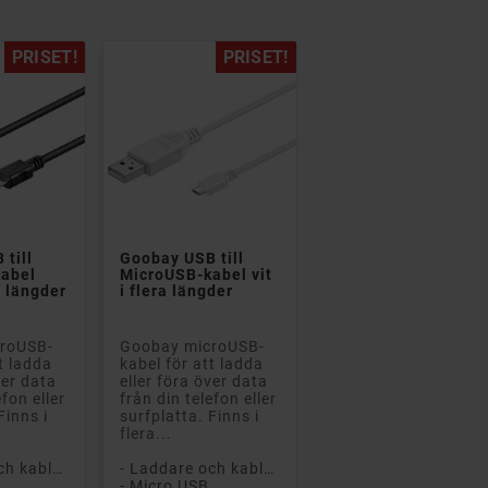
PRISET!
PRISET!


till
Goobay USB till
abel
MicroUSB-kabel vit
a längder
i flera längder
roUSB-
Goobay microUSB-
t ladda
kabel för att ladda
ver data
eller föra över data
efon eller
från din telefon eller
Finns i
surfplatta. Finns i
flera...
- Laddare och kablar
- Laddare och kablar
- Micro USB