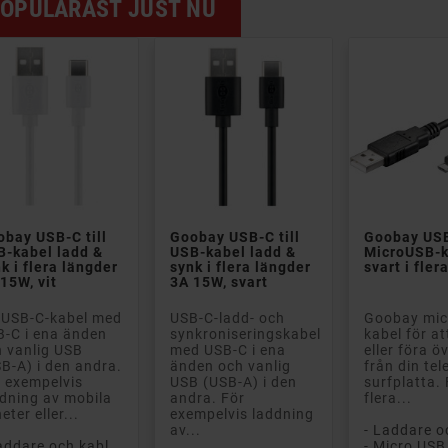
OPULÄRAST JUST NU


bay USB-C till
Goobay USB-C till
Goobay USB 
B-kabel ladd &
USB-kabel ladd &
MicroUSB-k
k i flera längder
synk i flera längder
svart i fler
15W, vit
3A 15W, svart
 USB-C-kabel med
USB-C-ladd- och
Goobay mic
-C i ena änden
synkroniseringskabel
kabel för at
 vanlig USB
med USB-C i ena
eller föra ö
B-A) i den andra.
änden och vanlig
från din tel
 exempelvis
USB (USB-A) i den
surfplatta. 
dning av mobila
andra. För
flera...
eter eller...
exempelvis laddning
av...
- Laddare och kablar
- Micro USB