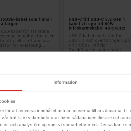


Lägg till i kundvagn
Lägg till i kundvagn
roUSB-kabel som finns i
USB-C till USB-C 3.2 Gen 1
ra färger
kabel vit upp till 60W
bildskärmskabel 4K@60Hz
USB-kabel för att ladda
USB-C-kabel med stöd för
l exempel mobiltelefon eller
USB 3.1 och överföringar upp
fplatta, eller att ansluta
till 5 Gbps. Stödjer
l dator för överföring...
QuickCharge supersnabb
laddning med upp till 60...
addare och kablar
adda eller överför
- Laddare och kablar
- Till för t.ex. mobiltelefon eller surfplatta
- USB Ladd- och Synkkabel
 meter lång kabel
- Passar både surfplattor och mobiler
inns i flera färger
Information
Rek: 120 kr
Rek: 100 kr
s
Pris
39 kr
99 kr
cookies
e för att anpassa innehållet och annonserna till användarna, tillh
PRISET!
PRISET
vår trafik. Vi vidarebefordrar även sådana identifierare och anna
nnons- och analysföretag som vi samarbetar med. Dessa kan i sin