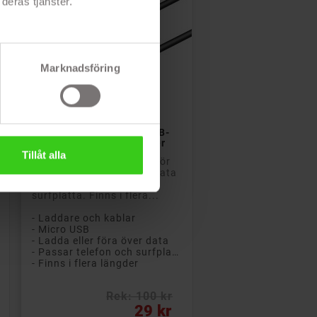
deras tjänster.
Marknadsföring

Lägg till i kundvagn
Goobay USB till MicroUSB-
kabel svart i flera längder
Tillåt alla
Goobay microUSB-kabel för
att ladda eller föra över data
från din telefon eller
surfplatta. Finns i flera...
- Laddare och kablar
- Micro USB
- Ladda eller föra över data
- Passar telefon och surfplatta
- Finns i flera längder
Rek: 100 kr
Pris
29 kr