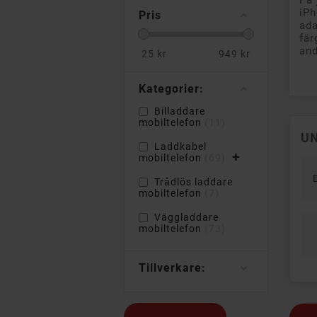
På 
iPh
Pris
ada
fär
and
25
kr
949
kr
Kategorier:
Billaddare
mobiltelefon
11
U
Laddkabel
+
mobiltelefon
69
Trådlös laddare
mobiltelefon
7
Väggladdare
mobiltelefon
73
Tillverkare: