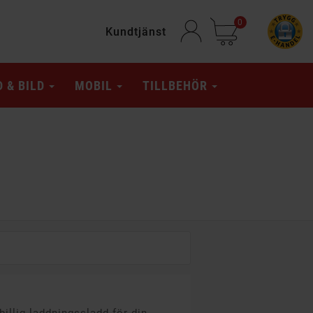
0
Kundtjänst
D & BILD
MOBIL
TILLBEHÖR