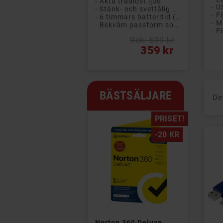
- Äkta trådlöst ljud
- Stänk- och svettålig design (IPX4)
- 6 timmars batteritid (+ 12 timmar i etuiet)
- M
- Bekväm passform som sitter säkert på plats
Rek: 599 kr
Pris
Pri
359 kr
BÄSTSÄLJARE
De
PRISET!
-20 KR

Norton 360 Deluxe