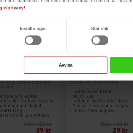
har tillhandahållit eller som de har samlat in när du har använt 
gle/privacy/
Inställningar
Statistik


Lägg till i kundvagn
Lägg till i kundvagn
croUSB-kabel Goobay 1
Goobay USB till MicroUSB-
ter
kabel vit i flera längder
Avvisa
obay microUSB-kabel för
Goobay microUSB-kabel för
 ladda eller föra över data
att ladda eller föra över data
n din telefon eller
från din telefon eller
fplatta. Snabbladdande
surfplatta. Finns i flera...
el som...
- Laddare och kablar
addare och kablar
- Micro USB
- Ladda eller för över data från din telefon eller surfplatta
- Ladda eller föra över data
nabbladdande kabel
- Passar telefon och surfplatta
 meter lång
- Finns i flera längder
larar upp till 2,5 Ampere
Rek: 120 kr
Rek: 100 kr
s
Pris
39 kr
29 kr