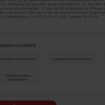
jakt efter ett portabelt batteri till din mobiltelefon eller en
one, Samsung Galaxy eller annan Smartphone. Vi har dem b
ptrarna på marknaden. Vi har också billaddare till iPhone 
ger och former. Hos oss hittar du dessutom extra långa lad
ra Smartphones, och 12V till till 230V laddare för bilen.
NDERKATEGORIER
Billaddare mobiltelefon
Laddkabel mobiltelefon
Trådlös laddare
mobiltelefon