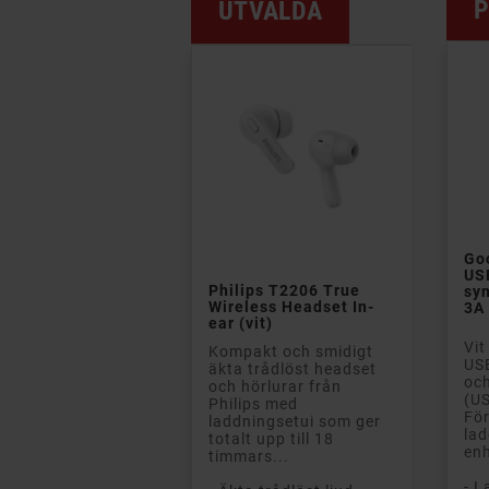
P
UTVALDA
Goo

US
Philips T2206 True
syn
Wireless Headset In-
3A 
ear (vit)
Vit
Kompakt och smidigt
USB
äkta trådlöst headset
och
och hörlurar från
(US
Philips med
För
laddningsetui som ger
lad
totalt upp till 18
enh
timmars...