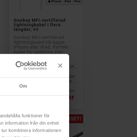

Lägg till i kundvagn
Goobay MFI-certifierad
lightningkabel i flera
längder, vit
Goobay MFI-certifierad
lightningkabel till Apple
iPhone eller iPad. Perfekt
kabel för laddning eller...
- Laddare och kablar
- Lightningkabel till nyare iPhone och iPads
- Ladda eller synka
- Kabeln finns i flera längder
- MFI-certifierad - godkänd av Apple
Om
Rek: 180 kr
Pris
99 kr
andahålla funktioner för
!
PRISET!
n information från din enhet
 tur kombinera informationen