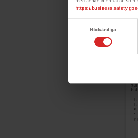
med annan information som du 
https://business.safety.goo
Samtyckesval
Nödvändiga
Mi
me
Go
att
frå
sur
kab
- L
- S
- 1
- K
Pri