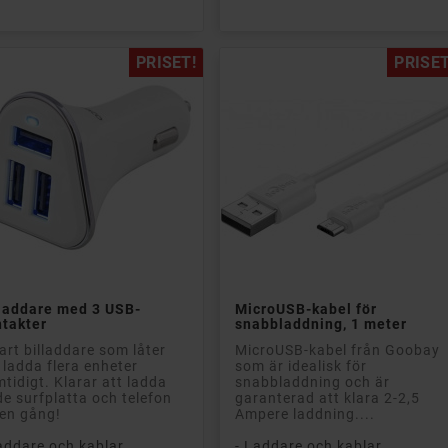
PRISET!
PRISET


Lägg till i kundvagn
Lägg till i kundvagn
lladdare med 3 USB-
MicroUSB-kabel för
ntakter
snabbladdning, 1 meter
rt billaddare som låter
MicroUSB-kabel från Goobay
 ladda flera enheter
som är idealisk för
tidigt. Klarar att ladda
snabbladdning och är
e surfplatta och telefon
garanterad att klara 2-2,5
en gång!
Ampere laddning....
addare och kablar
- Laddare och kablar