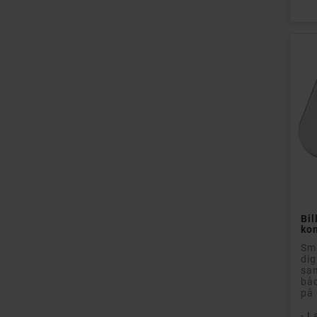
Bi
ko
Sma
dig
sam
båd
på 
- L