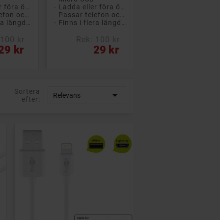
- Ladda eller föra över data
- Ladda eller föra över data
- Passar telefon och surfplatta
- Passar telefon och surfplatta
- Finns i flera längder
- Finns i flera längder
 100 kr
Rek: 100 kr
Pris
29 kr
29 kr
Sortera

Relevans
efter: